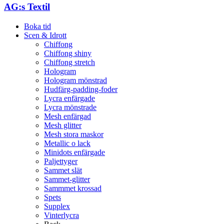
AG:s Textil
Boka tid
Scen & Idrott
Chiffong
Chiffong shiny
Chiffong stretch
Hologram
Hologram mönstrad
Hudfärg-padding-foder
Lycra enfärgade
Lycra mönstrade
Mesh enfärgad
Mesh glitter
Mesh stora maskor
Metallic o lack
Minidots enfärgade
Paljettyger
Sammet slät
Sammet-glitter
Sammmet krossad
Spets
Supplex
Vinterlycra