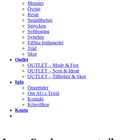
Mönster
Övrigt
Resår
Småtillbehör
Smycken
Softboning
Sybehör
Fiffiga hjälpmedel
Tråd
Skor
Outlet
OUTLET – Mode & Fest
OUTLET – Scen & Idrott
OUTLET – Tillbehör & Skor
Info
Öppettider
Om AG:s Textil
Kontakt
Köpvillkor
Konto