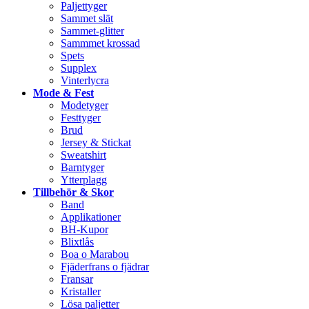
Paljettyger
Sammet slät
Sammet-glitter
Sammmet krossad
Spets
Supplex
Vinterlycra
Mode & Fest
Modetyger
Festtyger
Brud
Jersey & Stickat
Sweatshirt
Barntyger
Ytterplagg
Tillbehör & Skor
Band
Applikationer
BH-Kupor
Blixtlås
Boa o Marabou
Fjäderfrans o fjädrar
Fransar
Kristaller
Lösa paljetter