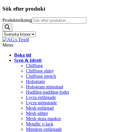
Sök efter produkt
Produktsökning
Menu
Boka tid
Scen & Idrott
Chiffong
Chiffong shiny
Chiffong stretch
Hologram
Hologram mönstrad
Hudfärg-padding-foder
Lycra enfärgade
Lycra mönstrade
Mesh enfärgad
Mesh glitter
Mesh stora maskor
Metallic o lack
Minidots enfärgade