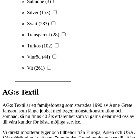
Salmone
(3)
Silver
(153)
Svart
(283)
Transparent
(28)
Turkos
(102)
Vinröd
(44)
Vit
(261)
AG:s Textil
AG:s Textil är ett familjeföretag som startades 1990 av Anne-Grete
Jansson som länge jobbat med tyger, mönsterkonstruktion och
sömnad, så nu finns 40 års erfarenhet som vi gärna delar med oss av
till våra kunder för bästa möjliga service.
Vi direktimporterar tyger och tillbehör från Europa, Asien och USA.
Vår målsättning är att vara ”upp to date” med modet och se till att ha