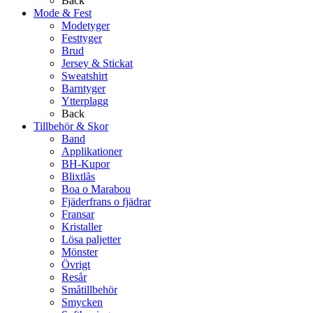
Back
Mode & Fest
Modetyger
Festtyger
Brud
Jersey & Stickat
Sweatshirt
Barntyger
Ytterplagg
Back
Tillbehör & Skor
Band
Applikationer
BH-Kupor
Blixtlås
Boa o Marabou
Fjäderfrans o fjädrar
Fransar
Kristaller
Lösa paljetter
Mönster
Övrigt
Resår
Småtillbehör
Smycken