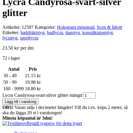
Lycra Candyrosa-svart-silver
glitter
Artikelnr:
12597
Kategorier:
Hologram mönstrad
,
Scen & Idrott
Etiketter:
baddräktstyg
,
badlycra
,
danstyg
,
konståkningstyg
,
lycratyg
,
sportlycra
23.50
kr
/ per dm
72 i lager
Antal
Pris
30 - 49
21.15
kr
50 - 99
19.98
kr
100 - 9999
18.80
kr
Lycra Candyrosa-svart-silver glitter mängd
Lägg till i varukorg
OBS!
Varan säljs i decimeter längder! Vill du t.ex. köpa 2 meter, så
ska du lägga 20 st i varukorgen!
Minsta köpantal är 3dm!
Beställ tygprov för detta tyget