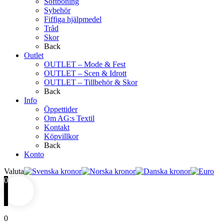
Softboning
Sybehör
Fiffiga hjälpmedel
Tråd
Skor
Back
Outlet
OUTLET – Mode & Fest
OUTLET – Scen & Idrott
OUTLET – Tillbehör & Skor
Back
Info
Öppettider
Om AG:s Textil
Kontakt
Köpvillkor
Back
Konto
Valuta
0
0