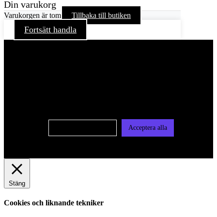
Din varukorg
Varukorgen är tom
Tillbaka till butiken
Fortsätt handla
För att ge dig en bättre upplevelse och service använder vi
oss av cookies på denna sajt. Cookies kan komma att
användas för personlig och icke personlig annonsering. Läs
vår integritetspolicy
Cookie-inställningar
Acceptera alla
Stäng
Cookies och liknande tekniker