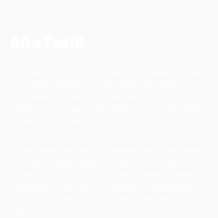
AG:s Textil
AG:s Textil är ett familjeföretag som startades 1990 av
Anne-Grete Jansson som länge jobbat med tyger,
mönsterkonstruktion och sömnad, så nu finns 40 års
erfarenhet som vi gärna delar med oss av till våra kunder
för bästa möjliga service.
Vi direktimporterar tyger och tillbehör från Europa, Asien
och USA. Vår målsättning är att vara ”upp to date” med
modet och se till att ha riktigt fräscha tyger i butiken och
på hemsidan. Vi har tyger och tillbehör av högsta kvalitet
till scen, show, idrott, brud, bal, fest, mode, barn och
mjukis.