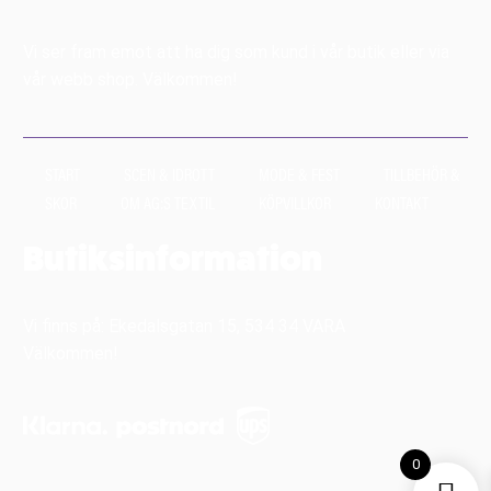
Vi ser fram emot att ha dig som kund i vår butik eller via
vår webb shop. Välkommen!
START
SCEN & IDROTT
MODE & FEST
TILLBEHÖR &
SKOR
OM AG:S TEXTIL
KÖPVILLKOR
KONTAKT
Butiksinformation
Vi finns på: Ekedalsgatan 15, 534 34 VARA
Välkommen!
0