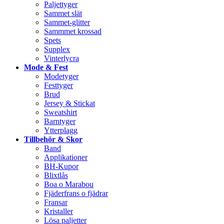
Paljettyger
Sammet slät
Sammet-glitter
Sammmet krossad
Spets
Supplex
Vinterlycra
Mode & Fest
Modetyger
Festtyger
Brud
Jersey & Stickat
Sweatshirt
Barntyger
Ytterplagg
Tillbehör & Skor
Band
Applikationer
BH-Kupor
Blixtlås
Boa o Marabou
Fjäderfrans o fjädrar
Fransar
Kristaller
Lösa paljetter