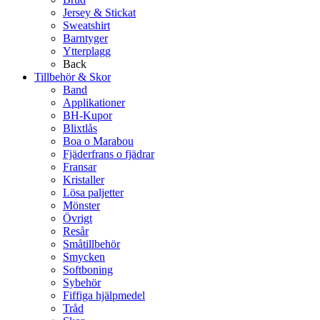
Jersey & Stickat
Sweatshirt
Barntyger
Ytterplagg
Back
Tillbehör & Skor
Band
Applikationer
BH-Kupor
Blixtlås
Boa o Marabou
Fjäderfrans o fjädrar
Fransar
Kristaller
Lösa paljetter
Mönster
Övrigt
Resår
Småtillbehör
Smycken
Softboning
Sybehör
Fiffiga hjälpmedel
Tråd