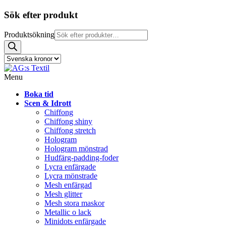
Sök efter produkt
Produktsökning
Menu
Boka tid
Scen & Idrott
Chiffong
Chiffong shiny
Chiffong stretch
Hologram
Hologram mönstrad
Hudfärg-padding-foder
Lycra enfärgade
Lycra mönstrade
Mesh enfärgad
Mesh glitter
Mesh stora maskor
Metallic o lack
Minidots enfärgade