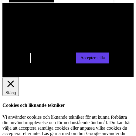
För att ge dig en bättre upplevelse och service använder vi
oss av cookies på denna sajt. Cookies kan komma att
användas för personlig och icke personlig annonsering. Läs
vår integritetspolicy
Cookie-inställningar
Acceptera alla
Stäng
Cookies och liknande tekniker
Vi använder cookies och liknande tekniker för att kunna förbättra
din användarupplevelse och för nedanstående ändamål. Du kan här
välja att acceptera samtliga cookies eller anpassa vilka cookies du
accepterar eller inte. Läs gärna med om hur Google använder din