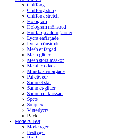
Chiffong
Chiffong shiny
Chiffong stretch
Hologram
Hologram mönstrad
Hudfärg-padding-foder
Lycra enfärgade
Lycra mönstrade
Mesh enfärgad
Mesh glitter
Mesh stora maskor
Metallic o lack
Minidots enfärgade
Paljettyger
Sammet slät
Sammet-glitter
Sammmet krossad
Spets
Supplex
Vinterlycra
Back
Mode & Fest
Modetyger
Festtyger
Brud