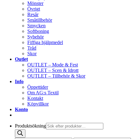
Mönster
Övrigt
Resår
Småtillbehör
Smycken
Softboning
Sybehör
Fiffiga hjälpmedel
Tråd
Skor
Outlet
OUTLET – Mode & Fest
OUTLET – Scen & Idrott
OUTLET – Tillbehör & Skor
Info
Öppettider
Om AG:s Textil
Kontakt
Köpvillkor
Konto
Produktsökning