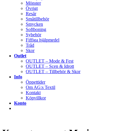
Mönster
Övrigt
Resår
Småtillbehör
Smycken
Softboning
Sybehör
Fiffiga hjälpmedel
Tråd
Skor
Outlet
OUTLET – Mode & Fest
OUTLET – Scen & Idrott
OUTLET – Tillbehör & Skor
Info
Öppettider
Om AG:s Textil
Kontakt
Köpvillkor
Konto