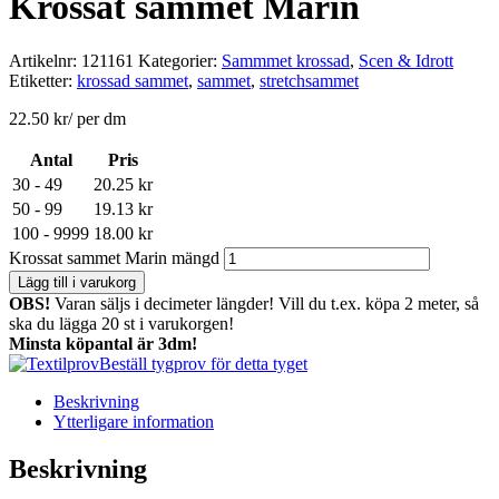
Krossat sammet Marin
Artikelnr:
121161
Kategorier:
Sammmet krossad
,
Scen & Idrott
Etiketter:
krossad sammet
,
sammet
,
stretchsammet
22.50
kr
/ per dm
Antal
Pris
30 - 49
20.25
kr
50 - 99
19.13
kr
100 - 9999
18.00
kr
Krossat sammet Marin mängd
Lägg till i varukorg
OBS!
Varan säljs i decimeter längder! Vill du t.ex. köpa 2 meter, så
ska du lägga 20 st i varukorgen!
Minsta köpantal är 3dm!
Beställ tygprov för detta tyget
Beskrivning
Ytterligare information
Beskrivning