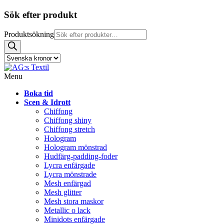
Sök efter produkt
Produktsökning
Menu
Boka tid
Scen & Idrott
Chiffong
Chiffong shiny
Chiffong stretch
Hologram
Hologram mönstrad
Hudfärg-padding-foder
Lycra enfärgade
Lycra mönstrade
Mesh enfärgad
Mesh glitter
Mesh stora maskor
Metallic o lack
Minidots enfärgade