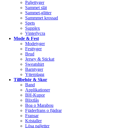
Paljettyger
Sammet slät
Sammet-glitter
Sammmet krossad
Spets
Supplex
Vinterlycra
Mode & Fest
Modetyger
Festtyger
Brud
Jersey & Stickat
Sweatshirt
Barntyger
Ytterplagg
Tillbehör & Skor
Band
Applikationer
BH-Kupor
Blixtlås
Boa o Marabou
Fjäderfrans o fjädrar
Fransar
Kristaller
Lösa paljetter