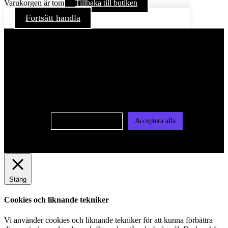
Varukorgen är tom
Tillbaka till butiken
Fortsätt handla
För att ge dig en bättre upplevelse och service använder vi
oss av cookies på denna sajt. Cookies kan komma att
användas för personlig och icke personlig annonsering. Läs
vår integritetspolicy
Cookie-inställningar
Acceptera alla
Stäng
Cookies och liknande tekniker
Vi använder cookies och liknande tekniker för att kunna förbättra