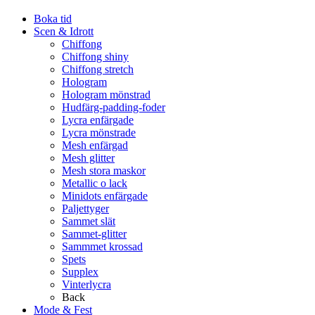
Boka tid
Scen & Idrott
Chiffong
Chiffong shiny
Chiffong stretch
Hologram
Hologram mönstrad
Hudfärg-padding-foder
Lycra enfärgade
Lycra mönstrade
Mesh enfärgad
Mesh glitter
Mesh stora maskor
Metallic o lack
Minidots enfärgade
Paljettyger
Sammet slät
Sammet-glitter
Sammmet krossad
Spets
Supplex
Vinterlycra
Back
Mode & Fest