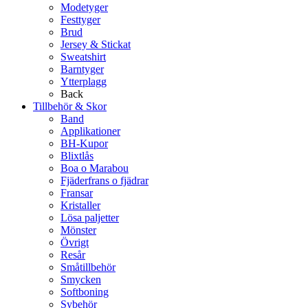
Modetyger
Festtyger
Brud
Jersey & Stickat
Sweatshirt
Barntyger
Ytterplagg
Back
Tillbehör & Skor
Band
Applikationer
BH-Kupor
Blixtlås
Boa o Marabou
Fjäderfrans o fjädrar
Fransar
Kristaller
Lösa paljetter
Mönster
Övrigt
Resår
Småtillbehör
Smycken
Softboning
Sybehör