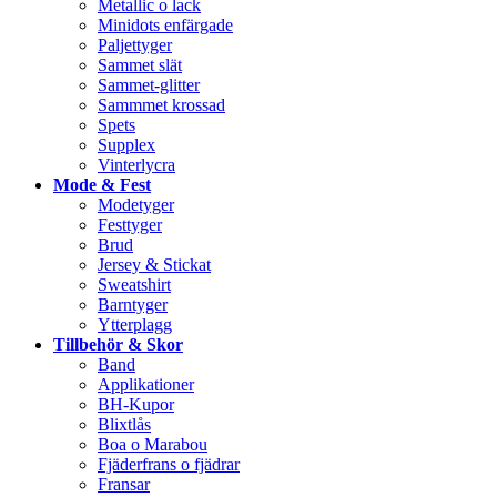
Metallic o lack
Minidots enfärgade
Paljettyger
Sammet slät
Sammet-glitter
Sammmet krossad
Spets
Supplex
Vinterlycra
Mode & Fest
Modetyger
Festtyger
Brud
Jersey & Stickat
Sweatshirt
Barntyger
Ytterplagg
Tillbehör & Skor
Band
Applikationer
BH-Kupor
Blixtlås
Boa o Marabou
Fjäderfrans o fjädrar
Fransar