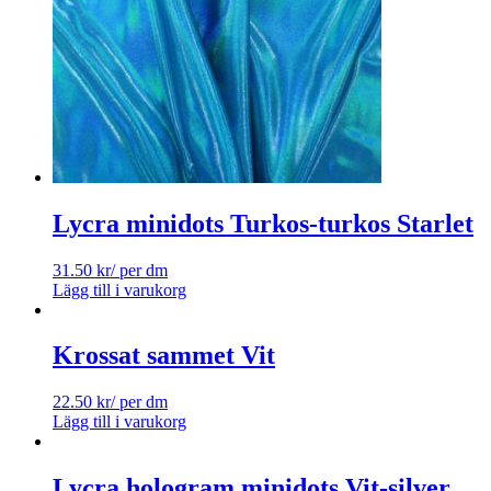
Lycra minidots Turkos-turkos Starlet
31.50
kr
/ per dm
Lägg till i varukorg
Krossat sammet Vit
22.50
kr
/ per dm
Lägg till i varukorg
Lycra hologram minidots Vit-silver