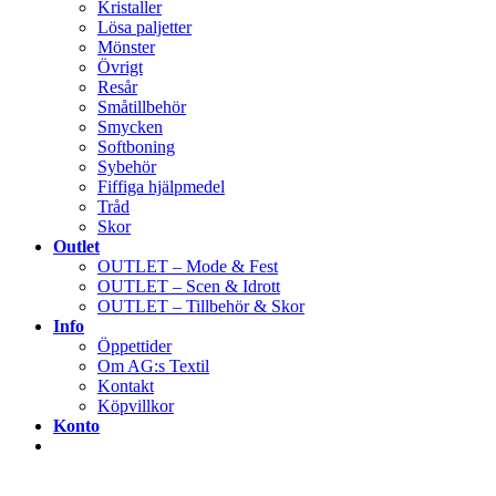
Kristaller
Lösa paljetter
Mönster
Övrigt
Resår
Småtillbehör
Smycken
Softboning
Sybehör
Fiffiga hjälpmedel
Tråd
Skor
Outlet
OUTLET – Mode & Fest
OUTLET – Scen & Idrott
OUTLET – Tillbehör & Skor
Info
Öppettider
Om AG:s Textil
Kontakt
Köpvillkor
Konto