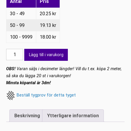
Antal
Pris
30 - 49
20.25
kr
50 - 99
19.13
kr
100 - 9999
18.00
kr
Krossat
Lägg till i varukorg
sammet
Röd
OBS!
Varan säljs i decimeter längder! Vill du t.ex. köpa 2 meter,
mängd
så ska du lägga 20 st i varukorgen!
Minsta köpantal är 3dm!
Beställ tygprov för detta tyget
Beskrivning
Ytterligare information