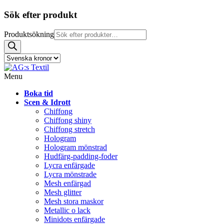
Sök efter produkt
Produktsökning
Menu
Boka tid
Scen & Idrott
Chiffong
Chiffong shiny
Chiffong stretch
Hologram
Hologram mönstrad
Hudfärg-padding-foder
Lycra enfärgade
Lycra mönstrade
Mesh enfärgad
Mesh glitter
Mesh stora maskor
Metallic o lack
Minidots enfärgade