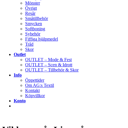
Mönster
Övrigt
Resår
Småtillbehör
Smycken
Softboning
Sybehör
Fiffiga hjälpmedel
Tråd
Skor
Outlet
OUTLET – Mode & Fest
OUTLET – Scen & Idrott
OUTLET – Tillbehör & Skor
Info
Öppettider
Om AG:s Textil
Kontakt
Köpvillkor
Konto