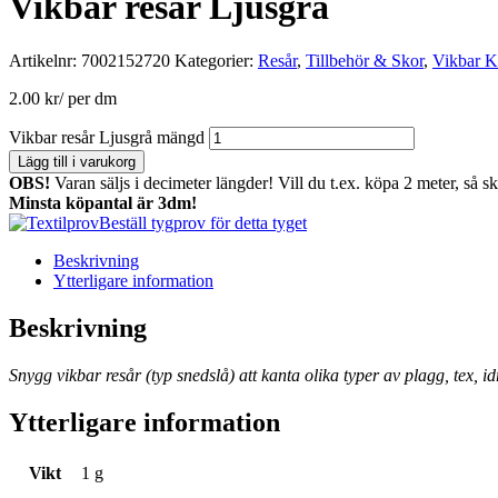
Vikbar resår Ljusgrå
Artikelnr:
7002152720
Kategorier:
Resår
,
Tillbehör & Skor
,
Vikbar K
2.00
kr
/ per dm
Vikbar resår Ljusgrå mängd
Lägg till i varukorg
OBS!
Varan säljs i decimeter längder! Vill du t.ex. köpa 2 meter, så s
Minsta köpantal är 3dm!
Beställ tygprov för detta tyget
Beskrivning
Ytterligare information
Beskrivning
Snygg vikbar resår (typ snedslå) att kanta olika typer av plagg, tex, i
Ytterligare information
Vikt
1 g