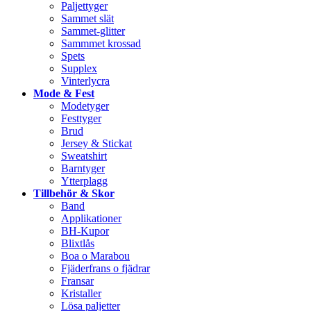
Paljettyger
Sammet slät
Sammet-glitter
Sammmet krossad
Spets
Supplex
Vinterlycra
Mode & Fest
Modetyger
Festtyger
Brud
Jersey & Stickat
Sweatshirt
Barntyger
Ytterplagg
Tillbehör & Skor
Band
Applikationer
BH-Kupor
Blixtlås
Boa o Marabou
Fjäderfrans o fjädrar
Fransar
Kristaller
Lösa paljetter