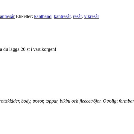
antresår
Etiketter:
kantband
,
kantresår
,
resår
,
vikresår
ka du lägga 20 st i varukorgen!
drottskläder, body, trosor, toppar, bikini och fleecetröjor. Otroligt for