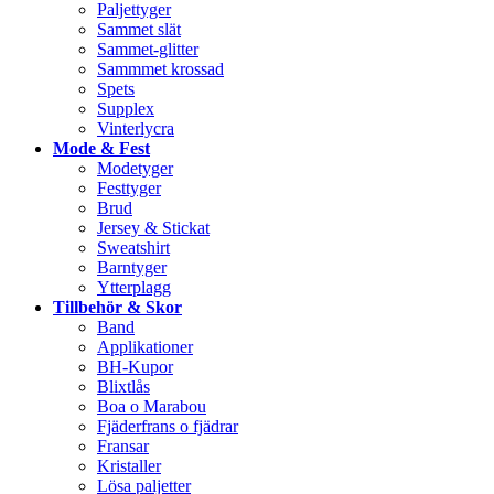
Paljettyger
Sammet slät
Sammet-glitter
Sammmet krossad
Spets
Supplex
Vinterlycra
Mode & Fest
Modetyger
Festtyger
Brud
Jersey & Stickat
Sweatshirt
Barntyger
Ytterplagg
Tillbehör & Skor
Band
Applikationer
BH-Kupor
Blixtlås
Boa o Marabou
Fjäderfrans o fjädrar
Fransar
Kristaller
Lösa paljetter