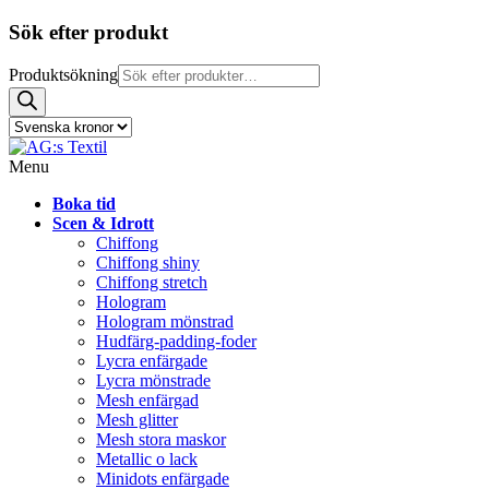
Sök efter produkt
Produktsökning
Menu
Boka tid
Scen & Idrott
Chiffong
Chiffong shiny
Chiffong stretch
Hologram
Hologram mönstrad
Hudfärg-padding-foder
Lycra enfärgade
Lycra mönstrade
Mesh enfärgad
Mesh glitter
Mesh stora maskor
Metallic o lack
Minidots enfärgade