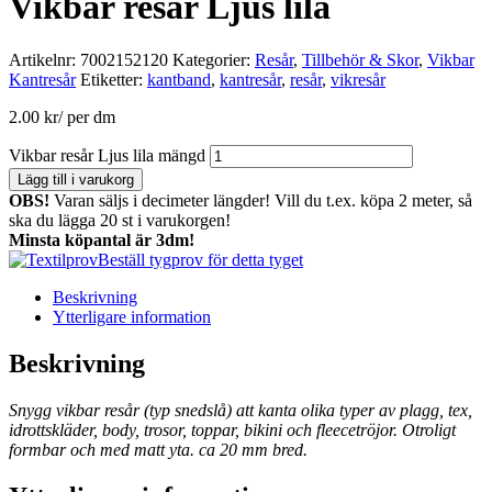
Vikbar resår Ljus lila
Artikelnr:
7002152120
Kategorier:
Resår
,
Tillbehör & Skor
,
Vikbar
Kantresår
Etiketter:
kantband
,
kantresår
,
resår
,
vikresår
2.00
kr
/ per dm
Vikbar resår Ljus lila mängd
Lägg till i varukorg
OBS!
Varan säljs i decimeter längder! Vill du t.ex. köpa 2 meter, så
ska du lägga 20 st i varukorgen!
Minsta köpantal är 3dm!
Beställ tygprov för detta tyget
Beskrivning
Ytterligare information
Beskrivning
Snygg vikbar resår (typ snedslå) att kanta olika typer av plagg, tex,
idrottskläder, body, trosor, toppar, bikini och fleecetröjor. Otroligt
formbar och med matt yta. ca 20 mm bred.