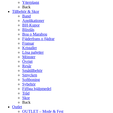
Ytterplagg
Back
Tillbehör & Skor
Band
Applikationer
BH-Kupor
Blixtlås
Boa o Marabou
Fjäderfrans o fjädrar
Fransar
Kristaller
Lösa paljetter
Mönster
Övrigt
Resår
Småtillbehör
Smycken
Softboning
Sybehör
Fiffiga hjälpmedel
Tråd
Skor
Back
Outlet
OUTLET – Mode & Fest