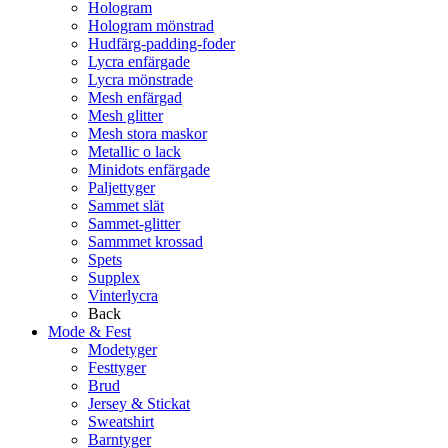
Hologram
Hologram mönstrad
Hudfärg-padding-foder
Lycra enfärgade
Lycra mönstrade
Mesh enfärgad
Mesh glitter
Mesh stora maskor
Metallic o lack
Minidots enfärgade
Paljettyger
Sammet slät
Sammet-glitter
Sammmet krossad
Spets
Supplex
Vinterlycra
Back
Mode & Fest
Modetyger
Festtyger
Brud
Jersey & Stickat
Sweatshirt
Barntyger