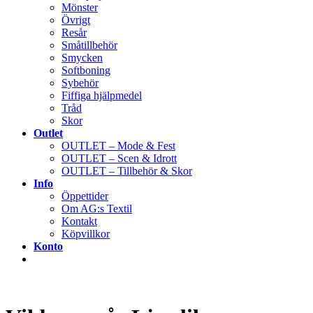
Mönster
Övrigt
Resår
Småtillbehör
Smycken
Softboning
Sybehör
Fiffiga hjälpmedel
Tråd
Skor
Outlet
OUTLET – Mode & Fest
OUTLET – Scen & Idrott
OUTLET – Tillbehör & Skor
Info
Öppettider
Om AG:s Textil
Kontakt
Köpvillkor
Konto