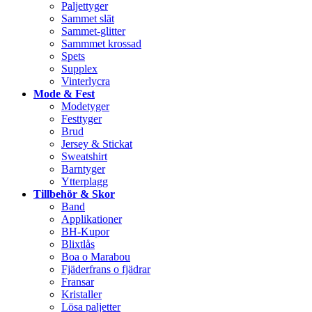
Paljettyger
Sammet slät
Sammet-glitter
Sammmet krossad
Spets
Supplex
Vinterlycra
Mode & Fest
Modetyger
Festtyger
Brud
Jersey & Stickat
Sweatshirt
Barntyger
Ytterplagg
Tillbehör & Skor
Band
Applikationer
BH-Kupor
Blixtlås
Boa o Marabou
Fjäderfrans o fjädrar
Fransar
Kristaller
Lösa paljetter