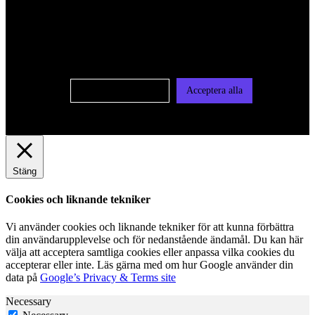
För att ge dig en bättre upplevelse och service använder vi
oss av cookies på denna sajt. Cookies kan komma att
användas för personlig och icke personlig annonsering. Läs
vår integritetspolicy
Cookie-inställningar
Acceptera alla
Stäng
Cookies och liknande tekniker
Vi använder cookies och liknande tekniker för att kunna förbättra
din användarupplevelse och för nedanstående ändamål. Du kan här
välja att acceptera samtliga cookies eller anpassa vilka cookies du
accepterar eller inte. Läs gärna med om hur Google använder din
data på
Google’s Privacy & Terms site
Necessary