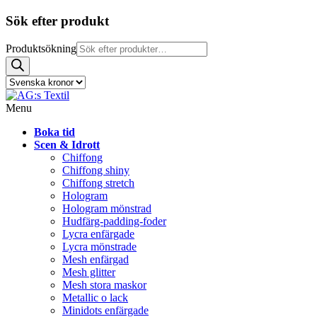
Sök efter produkt
Produktsökning
Menu
Boka tid
Scen & Idrott
Chiffong
Chiffong shiny
Chiffong stretch
Hologram
Hologram mönstrad
Hudfärg-padding-foder
Lycra enfärgade
Lycra mönstrade
Mesh enfärgad
Mesh glitter
Mesh stora maskor
Metallic o lack
Minidots enfärgade