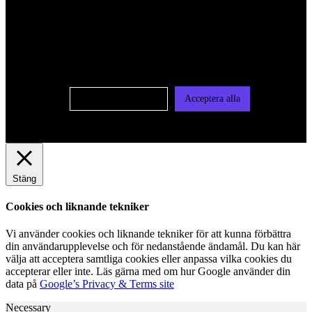
För att ge dig en bättre upplevelse och service använder vi
oss av cookies på denna sajt. Cookies kan komma att
användas för personlig och icke personlig annonsering. Läs
vår integritetspolicy
Cookie-inställningar
Acceptera alla
Stäng
Cookies och liknande tekniker
Vi använder cookies och liknande tekniker för att kunna förbättra
din användarupplevelse och för nedanstående ändamål. Du kan här
välja att acceptera samtliga cookies eller anpassa vilka cookies du
accepterar eller inte. Läs gärna med om hur Google använder din
data på
Google’s Privacy & Terms site
Necessary