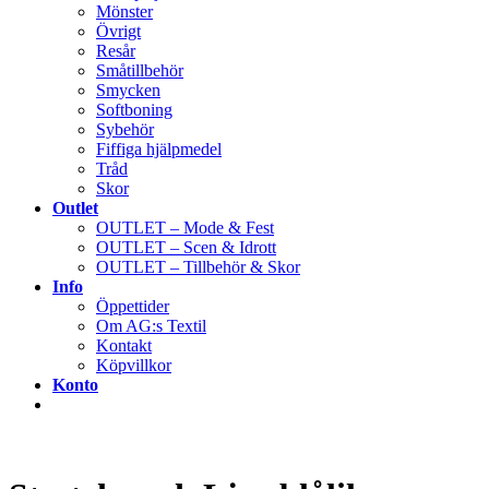
Mönster
Övrigt
Resår
Småtillbehör
Smycken
Softboning
Sybehör
Fiffiga hjälpmedel
Tråd
Skor
Outlet
OUTLET – Mode & Fest
OUTLET – Scen & Idrott
OUTLET – Tillbehör & Skor
Info
Öppettider
Om AG:s Textil
Kontakt
Köpvillkor
Konto