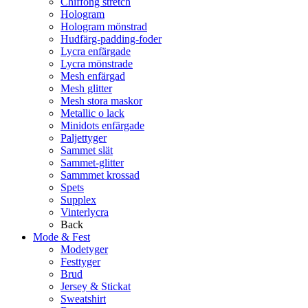
Chiffong stretch
Hologram
Hologram mönstrad
Hudfärg-padding-foder
Lycra enfärgade
Lycra mönstrade
Mesh enfärgad
Mesh glitter
Mesh stora maskor
Metallic o lack
Minidots enfärgade
Paljettyger
Sammet slät
Sammet-glitter
Sammmet krossad
Spets
Supplex
Vinterlycra
Back
Mode & Fest
Modetyger
Festtyger
Brud
Jersey & Stickat
Sweatshirt