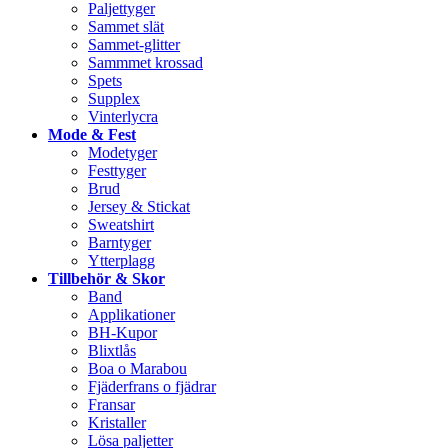
Paljettyger
Sammet slät
Sammet-glitter
Sammmet krossad
Spets
Supplex
Vinterlycra
Mode & Fest
Modetyger
Festtyger
Brud
Jersey & Stickat
Sweatshirt
Barntyger
Ytterplagg
Tillbehör & Skor
Band
Applikationer
BH-Kupor
Blixtlås
Boa o Marabou
Fjäderfrans o fjädrar
Fransar
Kristaller
Lösa paljetter