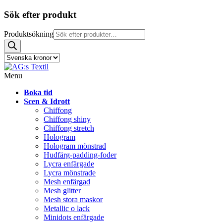
Sök efter produkt
Produktsökning
Menu
Boka tid
Scen & Idrott
Chiffong
Chiffong shiny
Chiffong stretch
Hologram
Hologram mönstrad
Hudfärg-padding-foder
Lycra enfärgade
Lycra mönstrade
Mesh enfärgad
Mesh glitter
Mesh stora maskor
Metallic o lack
Minidots enfärgade