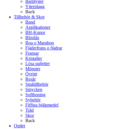
Barntyger
Ytterplagg
Back
Tillbehör & Skor
Band
Applikationer
BH-Kupor
Blixtlås
Boa o Marabou
Fjäderfrans o fjädrar
Fransar
Kristaller
Lösa paljetter
Mönster
Övrigt
Resår
Småtillbehör
Smycken
Softboning
Sybehör
Fiffiga hjälpmedel
Tråd
Skor
Back
Outlet