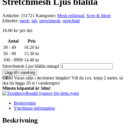
Stretchmesh Ljus blålila
Artikelnr:
151721
Kategorier:
Mesh enfärgad
,
Scen & Idrott
Etiketter:
mesh
,
nät
,
stretchmesh
,
stretchnät
18.00
kr
/ per dm
Antal
Pris
30 - 49
16.20
kr
50 - 99
15.30
kr
100 - 9999
14.40
kr
Stretchmesh Ljus blålila mängd
Lägg till i varukorg
OBS!
Varan säljs i decimeter längder! Vill du t.ex. köpa 2 meter, så
ska du lägga 20 st i varukorgen!
Minsta köpantal är 3dm!
Beställ tygprov för detta tyget
Beskrivning
Ytterligare information
Beskrivning