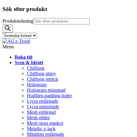
Sök efter produkt
Produktsökning
Menu
Boka tid
Scen & Idrott
Chiffong
Chiffong shiny
Chiffong stretch
Hologram
Hologram mönstrad
Hudfärg-padding-foder
Lycra enfärgade
Lycra mönstrade
Mesh enfärgad
Mesh glitter
Mesh stora maskor
Metallic o lack
Minidots enfärgade