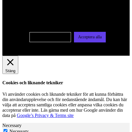
För att ge dig en bättre upplevelse och service använder vi
oss av cookies på denna sajt. Cookies kan komma att
användas för personlig och icke personlig annonsering. Läs
vår integritetspolicy
Cookie-inställningar
Acceptera alla
Stäng
Cookies och liknande tekniker
Vi använder cookies och liknande tekniker för att kunna förbättra
din användarupplevelse och för nedanstående ändamål. Du kan här
välja att acceptera samtliga cookies eller anpassa vilka cookies du
accepterar eller inte. Läs gärna med om hur Google använder din
data på
Google’s Privacy & Terms site
Necessary
Necessary