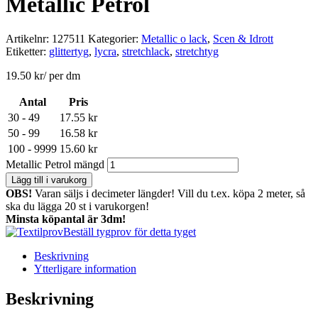
Metallic Petrol
Artikelnr:
127511
Kategorier:
Metallic o lack
,
Scen & Idrott
Etiketter:
glittertyg
,
lycra
,
stretchlack
,
stretchtyg
19.50
kr
/ per dm
Antal
Pris
30 - 49
17.55
kr
50 - 99
16.58
kr
100 - 9999
15.60
kr
Metallic Petrol mängd
Lägg till i varukorg
OBS!
Varan säljs i decimeter längder! Vill du t.ex. köpa 2 meter, så
ska du lägga 20 st i varukorgen!
Minsta köpantal är 3dm!
Beställ tygprov för detta tyget
Beskrivning
Ytterligare information
Beskrivning