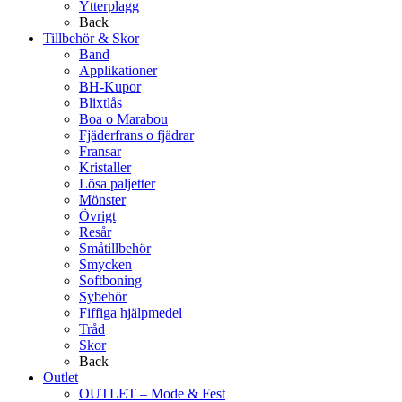
Ytterplagg
Back
Tillbehör & Skor
Band
Applikationer
BH-Kupor
Blixtlås
Boa o Marabou
Fjäderfrans o fjädrar
Fransar
Kristaller
Lösa paljetter
Mönster
Övrigt
Resår
Småtillbehör
Smycken
Softboning
Sybehör
Fiffiga hjälpmedel
Tråd
Skor
Back
Outlet
OUTLET – Mode & Fest