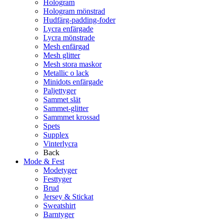
Hologram
Hologram mönstrad
Hudfärg-padding-foder
Lycra enfärgade
Lycra mönstrade
Mesh enfärgad
Mesh glitter
Mesh stora maskor
Metallic o lack
Minidots enfärgade
Paljettyger
Sammet slät
Sammet-glitter
Sammmet krossad
Spets
Supplex
Vinterlycra
Back
Mode & Fest
Modetyger
Festtyger
Brud
Jersey & Stickat
Sweatshirt
Barntyger