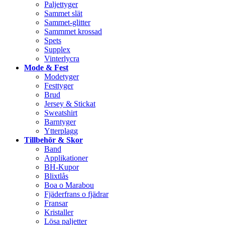
Paljettyger
Sammet slät
Sammet-glitter
Sammmet krossad
Spets
Supplex
Vinterlycra
Mode & Fest
Modetyger
Festtyger
Brud
Jersey & Stickat
Sweatshirt
Barntyger
Ytterplagg
Tillbehör & Skor
Band
Applikationer
BH-Kupor
Blixtlås
Boa o Marabou
Fjäderfrans o fjädrar
Fransar
Kristaller
Lösa paljetter