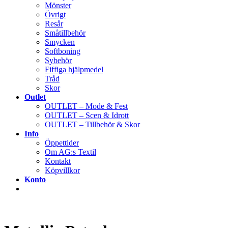
Mönster
Övrigt
Resår
Småtillbehör
Smycken
Softboning
Sybehör
Fiffiga hjälpmedel
Tråd
Skor
Outlet
OUTLET – Mode & Fest
OUTLET – Scen & Idrott
OUTLET – Tillbehör & Skor
Info
Öppettider
Om AG:s Textil
Kontakt
Köpvillkor
Konto