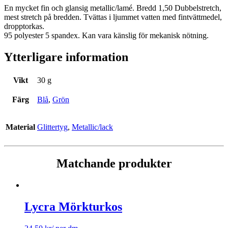
En mycket fin och glansig metallic/lamé. Bredd 1,50 Dubbelstretch,
mest stretch på bredden. Tvättas i ljummet vatten med fintvättmedel,
dropptorkas.
95 polyester 5 spandex. Kan vara känslig för mekanisk nötning.
Ytterligare information
Vikt
30 g
Färg
Blå
,
Grön
Material
Glittertyg
,
Metallic/lack
Matchande produkter
Lycra Mörkturkos