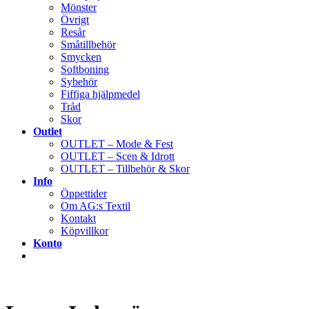
Mönster
Övrigt
Resår
Småtillbehör
Smycken
Softboning
Sybehör
Fiffiga hjälpmedel
Tråd
Skor
Outlet
OUTLET – Mode & Fest
OUTLET – Scen & Idrott
OUTLET – Tillbehör & Skor
Info
Öppettider
Om AG:s Textil
Kontakt
Köpvillkor
Konto