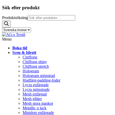
Sök efter produkt
Produktsökning
Menu
Boka tid
Scen & Idrott
Chiffong
Chiffong shiny
Chiffong stretch
Hologram
Hologram mönstrad
Hudfärg-padding-foder
Lycra enfärgade
Lycra mönstrade
Mesh enfärgad
Mesh glitter
Mesh stora maskor
Metallic o lack
Minidots enfärgade