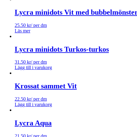
Lycra minidots Vit med bubbelmönste
25.50
kr
/ per dm
Läs mer
Lycra minidots Turkos-turkos
31.50
kr
/ per dm
Lägg till i varukorg
Krossat sammet Vit
22.50
kr
/ per dm
Lägg till i varukorg
Lycra Aqua
21.50
kr
/ per dm