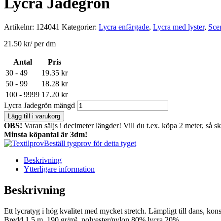
Lycra Jadegrön
Artikelnr:
124041
Kategorier:
Lycra enfärgade
,
Lycra med lyster
,
Sce
21.50
kr
/ per dm
Antal
Pris
30 - 49
19.35
kr
50 - 99
18.28
kr
100 - 9999
17.20
kr
Lycra Jadegrön mängd
Lägg till i varukorg
OBS!
Varan säljs i decimeter längder! Vill du t.ex. köpa 2 meter, så s
Minsta köpantal är 3dm!
Beställ tygprov för detta tyget
Beskrivning
Ytterligare information
Beskrivning
Ett lycratyg i hög kvalitet med mycket stretch. Lämpligt till dans, k
Bredd 1,5 m, 190 gr/m² polyester/nylon 80% lycra 20%