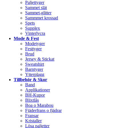
Paljettyger
Sammet slät
Sammet-glitter
Sammmet krossad
Spets
Supplex
Vinterlycra
Mode & Fest
Modetyger
Festtyger
Brud
Jersey & Stickat
Sweatshirt
Barntyger
Ytterplagg
Tillbehör & Skor
Band
Applikationer
BH-Kupor
Blixtlås
Boa o Marabou
Fjäderfrans o fjädrar
Fransar
Kristaller
Lösa paljetter