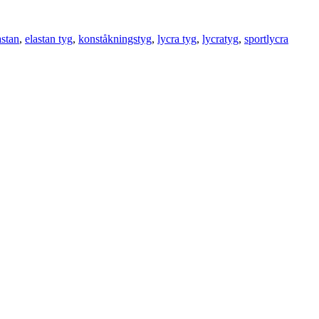
astan
,
elastan tyg
,
konståkningstyg
,
lycra tyg
,
lycratyg
,
sportlycra