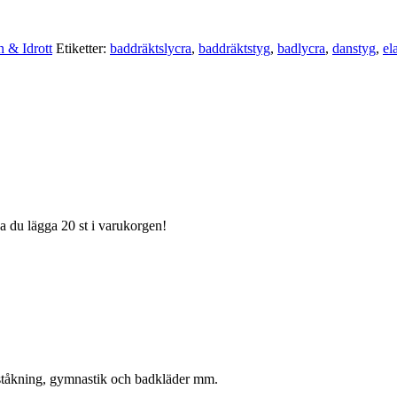
n & Idrott
Etiketter:
baddräktslycra
,
baddräktstyg
,
badlycra
,
danstyg
,
el
ka du lägga 20 st i varukorgen!
onståkning, gymnastik och badkläder mm.