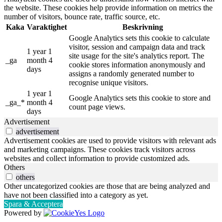
the website. These cookies help provide information on metrics the
number of visitors, bounce rate, traffic source, etc.
Kaka
Varaktighet
Beskrivning
Google Analytics sets this cookie to calculate
visitor, session and campaign data and track
1 year 1
site usage for the site's analytics report. The
_ga
month 4
cookie stores information anonymously and
days
assigns a randomly generated number to
recognise unique visitors.
1 year 1
Google Analytics sets this cookie to store and
_ga_*
month 4
count page views.
days
Advertisement
advertisement
Advertisement cookies are used to provide visitors with relevant ads
and marketing campaigns. These cookies track visitors across
websites and collect information to provide customized ads.
Others
others
Other uncategorized cookies are those that are being analyzed and
have not been classified into a category as yet.
Spara & Acceptera
Powered by