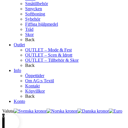
Småtillbehör
Smycken
Softboning
Sybehör
Fiffiga hjälpmedel
Tråd
Skor
Back
Outlet
OUTLET – Mode & Fest
OUTLET – Scen & Idrott
OUTLET – Tillbehör & Skor
Back
Info
Öppettider
Om AG:s Textil
Kontakt
Köpvillkor
Back
Konto
Valuta
0