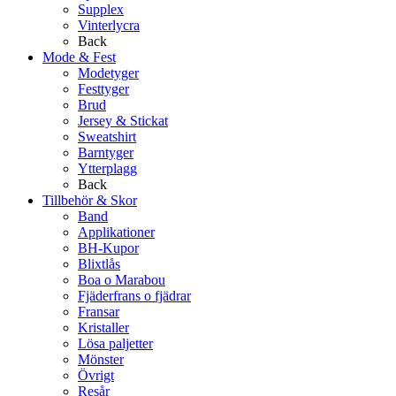
Supplex
Vinterlycra
Back
Mode & Fest
Modetyger
Festtyger
Brud
Jersey & Stickat
Sweatshirt
Barntyger
Ytterplagg
Back
Tillbehör & Skor
Band
Applikationer
BH-Kupor
Blixtlås
Boa o Marabou
Fjäderfrans o fjädrar
Fransar
Kristaller
Lösa paljetter
Mönster
Övrigt
Resår