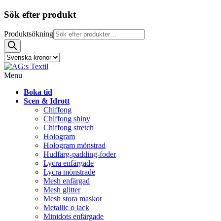
Sök efter produkt
Produktsökning
Menu
Boka tid
Scen & Idrott
Chiffong
Chiffong shiny
Chiffong stretch
Hologram
Hologram mönstrad
Hudfärg-padding-foder
Lycra enfärgade
Lycra mönstrade
Mesh enfärgad
Mesh glitter
Mesh stora maskor
Metallic o lack
Minidots enfärgade