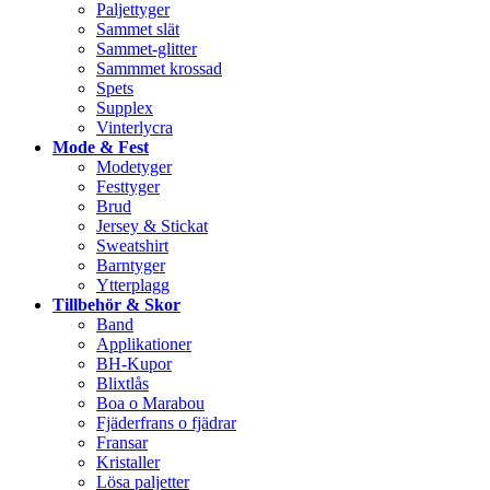
Paljettyger
Sammet slät
Sammet-glitter
Sammmet krossad
Spets
Supplex
Vinterlycra
Mode & Fest
Modetyger
Festtyger
Brud
Jersey & Stickat
Sweatshirt
Barntyger
Ytterplagg
Tillbehör & Skor
Band
Applikationer
BH-Kupor
Blixtlås
Boa o Marabou
Fjäderfrans o fjädrar
Fransar
Kristaller
Lösa paljetter