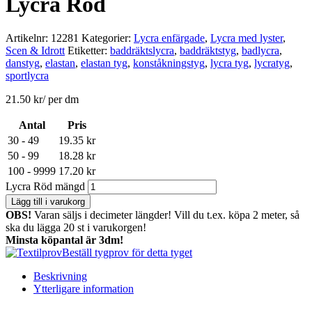
Lycra Röd
Artikelnr:
12281
Kategorier:
Lycra enfärgade
,
Lycra med lyster
,
Scen & Idrott
Etiketter:
baddräktslycra
,
baddräktstyg
,
badlycra
,
danstyg
,
elastan
,
elastan tyg
,
konståkningstyg
,
lycra tyg
,
lycratyg
,
sportlycra
21.50
kr
/ per dm
Antal
Pris
30 - 49
19.35
kr
50 - 99
18.28
kr
100 - 9999
17.20
kr
Lycra Röd mängd
Lägg till i varukorg
OBS!
Varan säljs i decimeter längder! Vill du t.ex. köpa 2 meter, så
ska du lägga 20 st i varukorgen!
Minsta köpantal är 3dm!
Beställ tygprov för detta tyget
Beskrivning
Ytterligare information