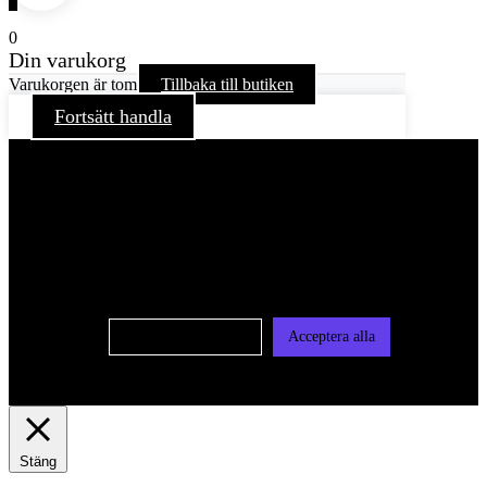
0
Din varukorg
Varukorgen är tom
Tillbaka till butiken
Fortsätt handla
För att ge dig en bättre upplevelse och service använder vi
oss av cookies på denna sajt. Cookies kan komma att
användas för personlig och icke personlig annonsering. Läs
vår integritetspolicy
Cookie-inställningar
Acceptera alla
Stäng