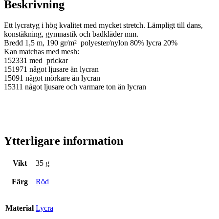
Beskrivning
Ett lycratyg i hög kvalitet med mycket stretch. Lämpligt till dans,
konståkning, gymnastik och badkläder mm.
Bredd 1,5 m, 190 gr/m² polyester/nylon 80% lycra 20%
Kan matchas med mesh:
152331 med prickar
151971 något ljusare än lycran
15091 något mörkare än lycran
15311 något ljusare och varmare ton än lycran
Ytterligare information
Vikt
35 g
Färg
Röd
Material
Lycra