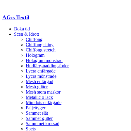
AG:s Textil
Boka tid
Scen & Idrott
Chiffong
Chiffong shiny
Chiffong stretch
Hologram
Hologram mönstrad
Hudfärg-padding-foder
Lycra enfärgade
Lycra mönstrade
Mesh enfärgad
Mesh glitter
Mesh stora maskor
Metallic o lack
Minidots enfärgade
Paljettyger
Sammet slät
Sammet-glitter
Sammmet krossad
Spets