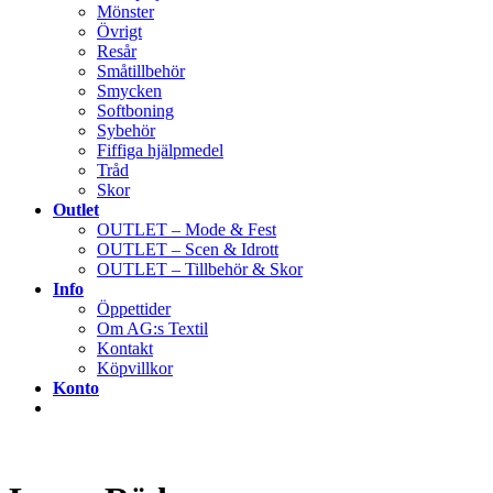
Mönster
Övrigt
Resår
Småtillbehör
Smycken
Softboning
Sybehör
Fiffiga hjälpmedel
Tråd
Skor
Outlet
OUTLET – Mode & Fest
OUTLET – Scen & Idrott
OUTLET – Tillbehör & Skor
Info
Öppettider
Om AG:s Textil
Kontakt
Köpvillkor
Konto