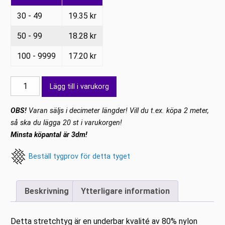
30 - 49
19.35
kr
50 - 99
18.28
kr
100 - 9999
17.20
kr
Lycra
Lägg till i varukorg
Neongrön
matt
OBS!
Varan säljs i decimeter längder! Vill du t.ex. köpa 2 meter,
Flow
så ska du lägga 20 st i varukorgen!
mängd
Minsta köpantal är 3dm!
Beställ tygprov för detta tyget
Beskrivning
Ytterligare information
Detta stretchtyg är en underbar kvalité av 80% nylon