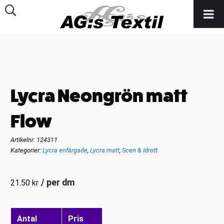
Lycra Neongrön matt
Flow
Artikelnr:
124311
Kategorier:
Lycra enfärgade
,
Lycra matt
,
Scen & Idrott
/ per dm
21.50
kr
Antal
Pris