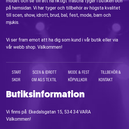
modet och se till att ha riktigt fräscha tyger i butiken och
på hemsidan. Vi har tyger och tillbehör av högsta kvalitet
till scen, show, idrott, brud, bal, fest, mode, barn och
mjukis.
Vi ser fram emot att ha dig som kund i vår butik eller via
vår webb shop. Välkommen!
START
SCEN & IDROTT
MODE & FEST
TILLBEHÖR &
SKOR
OM AG:S TEXTIL
KÖPVILLKOR
KONTAKT
Butiksinformation
Vi finns på: Ekedalsgatan 15, 534 34 VARA
Välkommen!