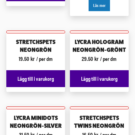
Läs mer
STRETCHSPETS
LYCRA HOLOGRAM
NEONGRÖN
NEONGRÖN-GRÖNT
19.50
kr
29.50
kr
/ per dm
/ per dm
Lägg till i varukorg
Lägg till i varukorg
LYCRA MINIDOTS
STRETCHSPETS
NEONGRÖN-SILVER
TWINS NEONGRÖN
31.50
kr
16.50
kr
/ per dm
/ per dm