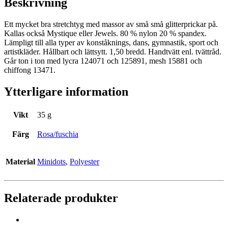
Beskrivning
Ett mycket bra stretchtyg med massor av små små glitterprickar på.
Kallas också Mystique eller Jewels. 80 % nylon 20 % spandex.
Lämpligt till alla typer av konståknings, dans, gymnastik, sport och
artistkläder. Hållbart och lättsytt. 1,50 bredd. Handtvätt enl. tvättråd.
Går ton i ton med lycra 124071 och 125891, mesh 15881 och
chiffong 13471.
Ytterligare information
Vikt
35 g
Färg
Rosa/fuschia
Material
Minidots
,
Polyester
Relaterade produkter