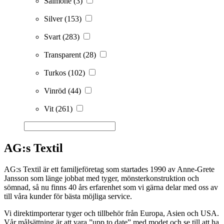
Salmone
(3)
Silver
(153)
Svart
(283)
Transparent
(28)
Turkos
(102)
Vinröd
(44)
Vit
(261)
AG:s Textil
AG:s Textil är ett familjeföretag som startades 1990 av Anne-Grete
Jansson som länge jobbat med tyger, mönsterkonstruktion och
sömnad, så nu finns 40 års erfarenhet som vi gärna delar med oss av
till våra kunder för bästa möjliga service.
Vi direktimporterar tyger och tillbehör från Europa, Asien och USA.
Vår målsättning är att vara ”upp to date” med modet och se till att ha