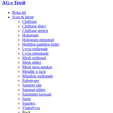
AG:s Textil
Boka tid
Scen & Idrott
Chiffong
Chiffong shiny
Chiffong stretch
Hologram
Hologram mönstrad
Hudfärg-padding-foder
Lycra enfärgade
Lycra mönstrade
Mesh enfärgad
Mesh glitter
Mesh stora maskor
Metallic o lack
Minidots enfärgade
Paljettyger
Sammet slät
Sammet-glitter
Sammmet krossad
Spets
Supplex
Vinterlycra
Back