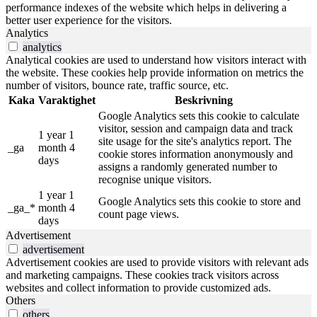
performance indexes of the website which helps in delivering a
better user experience for the visitors.
Analytics
analytics
Analytical cookies are used to understand how visitors interact with
the website. These cookies help provide information on metrics the
number of visitors, bounce rate, traffic source, etc.
Kaka
Varaktighet
Beskrivning
Google Analytics sets this cookie to calculate
visitor, session and campaign data and track
1 year 1
site usage for the site's analytics report. The
_ga
month 4
cookie stores information anonymously and
days
assigns a randomly generated number to
recognise unique visitors.
1 year 1
Google Analytics sets this cookie to store and
_ga_*
month 4
count page views.
days
Advertisement
advertisement
Advertisement cookies are used to provide visitors with relevant ads
and marketing campaigns. These cookies track visitors across
websites and collect information to provide customized ads.
Others
others