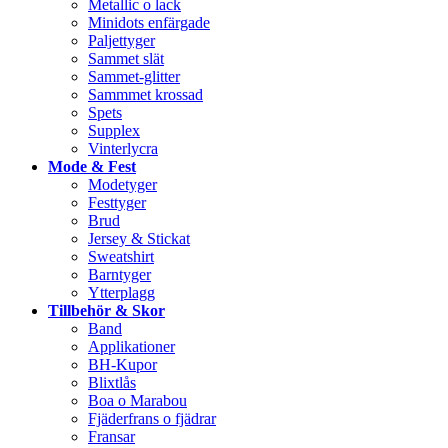
Metallic o lack
Minidots enfärgade
Paljettyger
Sammet slät
Sammet-glitter
Sammmet krossad
Spets
Supplex
Vinterlycra
Mode & Fest
Modetyger
Festtyger
Brud
Jersey & Stickat
Sweatshirt
Barntyger
Ytterplagg
Tillbehör & Skor
Band
Applikationer
BH-Kupor
Blixtlås
Boa o Marabou
Fjäderfrans o fjädrar
Fransar