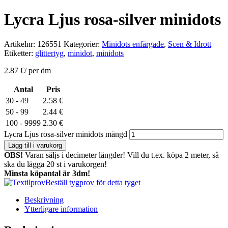
Lycra Ljus rosa-silver minidots
Artikelnr:
126551
Kategorier:
Minidots enfärgade
,
Scen & Idrott
Etiketter:
glittertyg
,
minidot
,
minidots
2.87
€
/ per dm
Antal
Pris
30 - 49
2.58
€
50 - 99
2.44
€
100 - 9999
2.30
€
Lycra Ljus rosa-silver minidots mängd
Lägg till i varukorg
OBS!
Varan säljs i decimeter längder! Vill du t.ex. köpa 2 meter, så
ska du lägga 20 st i varukorgen!
Minsta köpantal är 3dm!
Beställ tygprov för detta tyget
Beskrivning
Ytterligare information