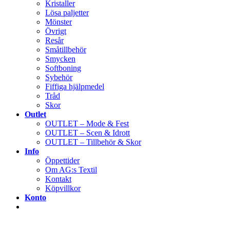
Kristaller
Lösa paljetter
Mönster
Övrigt
Resår
Småtillbehör
Smycken
Softboning
Sybehör
Fiffiga hjälpmedel
Tråd
Skor
Outlet
OUTLET – Mode & Fest
OUTLET – Scen & Idrott
OUTLET – Tillbehör & Skor
Info
Öppettider
Om AG:s Textil
Kontakt
Köpvillkor
Konto