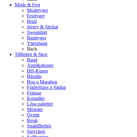
Mode & Fest
Modetyger
Festtyger
Brud
Jersey & Stickat
Sweatshirt
Barntyger
Ytterplagg
Back
Tillbehör & Skor
Band
Applikationer
BH-Kupor
Blixtlås
Boa o Marabou
Fjäderfrans o fjädrar
Fransar
Kristaller
Lösa paljetter
Mönster
Övrigt
Resår
Småtillbehör
Smycken
Softboning