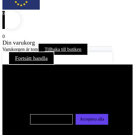
0
0
Din varukorg
Varukorgen är tom
Tillbaka till butiken
Fortsätt handla
För att ge dig en bättre upplevelse och service använder vi
oss av cookies på denna sajt. Cookies kan komma att
användas för personlig och icke personlig annonsering. Läs
vår integritetspolicy
Cookie-inställningar
Acceptera alla