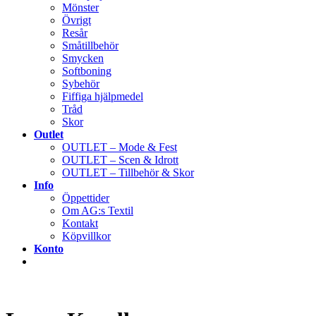
Mönster
Övrigt
Resår
Småtillbehör
Smycken
Softboning
Sybehör
Fiffiga hjälpmedel
Tråd
Skor
Outlet
OUTLET – Mode & Fest
OUTLET – Scen & Idrott
OUTLET – Tillbehör & Skor
Info
Öppettider
Om AG:s Textil
Kontakt
Köpvillkor
Konto