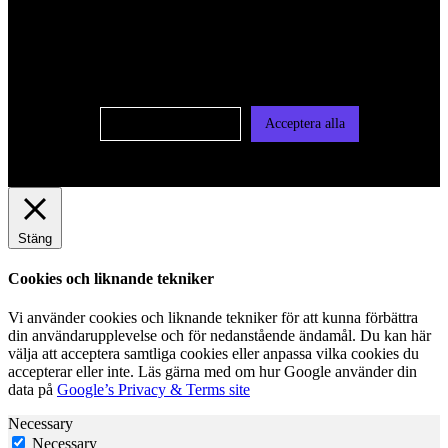
oss av cookies på denna sajt. Cookies kan komma att
användas för personlig och icke personlig annonsering. Läs
vår integritetspolicy
Cookie-inställningar
Acceptera alla
Stäng
Cookies och liknande tekniker
Vi använder cookies och liknande tekniker för att kunna förbättra
din användarupplevelse och för nedanstående ändamål. Du kan här
välja att acceptera samtliga cookies eller anpassa vilka cookies du
accepterar eller inte. Läs gärna med om hur Google använder din
data på
Google’s Privacy & Terms site
Necessary
Necessary