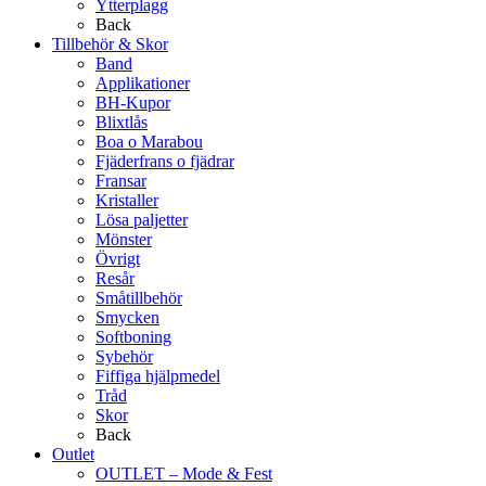
Ytterplagg
Back
Tillbehör & Skor
Band
Applikationer
BH-Kupor
Blixtlås
Boa o Marabou
Fjäderfrans o fjädrar
Fransar
Kristaller
Lösa paljetter
Mönster
Övrigt
Resår
Småtillbehör
Smycken
Softboning
Sybehör
Fiffiga hjälpmedel
Tråd
Skor
Back
Outlet
OUTLET – Mode & Fest