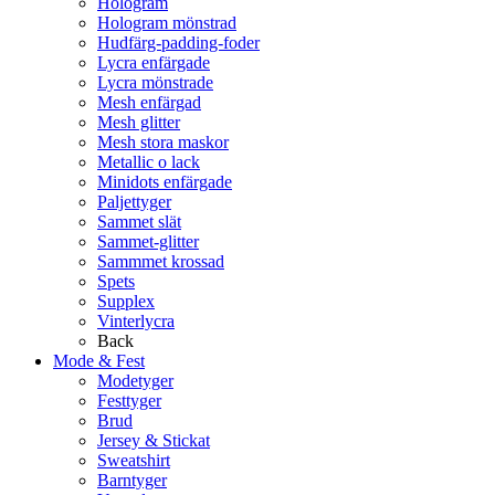
Hologram
Hologram mönstrad
Hudfärg-padding-foder
Lycra enfärgade
Lycra mönstrade
Mesh enfärgad
Mesh glitter
Mesh stora maskor
Metallic o lack
Minidots enfärgade
Paljettyger
Sammet slät
Sammet-glitter
Sammmet krossad
Spets
Supplex
Vinterlycra
Back
Mode & Fest
Modetyger
Festtyger
Brud
Jersey & Stickat
Sweatshirt
Barntyger