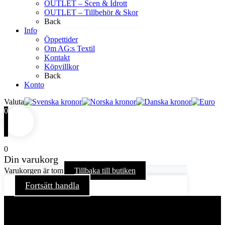
OUTLET – Scen & Idrott
OUTLET – Tillbehör & Skor
Back
Info
Öppettider
Om AG:s Textil
Kontakt
Köpvillkor
Back
Konto
Valuta
0
0
Din varukorg
Varukorgen är tom
Tillbaka till butiken
Fortsätt handla
För att ge dig en bättre upplevelse och service använder vi