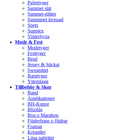
Paljettyger
Sammet slät
Sammet-glitter
Sammmet krossad
Spets
Supplex
Vinterlycra
Mode & Fest
Modetyger
Festtyger
Brud
Jersey & Stickat
Sweatshirt
Barntyger
Ytterplagg
Tillbehör & Skor
Band
Applikationer
BH-Kupor
Blixtlås
Boa o Marabou
Fjäderfrans o fjädrar
Fransar
Kristaller
Lösa paljetter