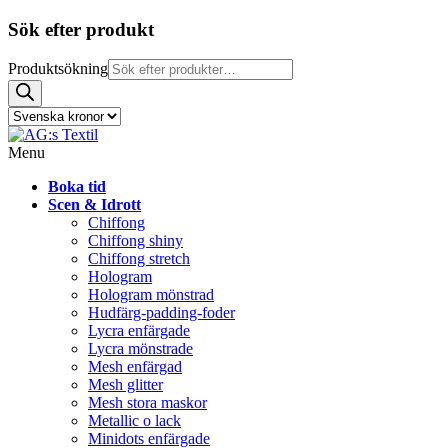
Sök efter produkt
Produktsökning
Menu
Boka tid
Scen & Idrott
Chiffong
Chiffong shiny
Chiffong stretch
Hologram
Hologram mönstrad
Hudfärg-padding-foder
Lycra enfärgade
Lycra mönstrade
Mesh enfärgad
Mesh glitter
Mesh stora maskor
Metallic o lack
Minidots enfärgade