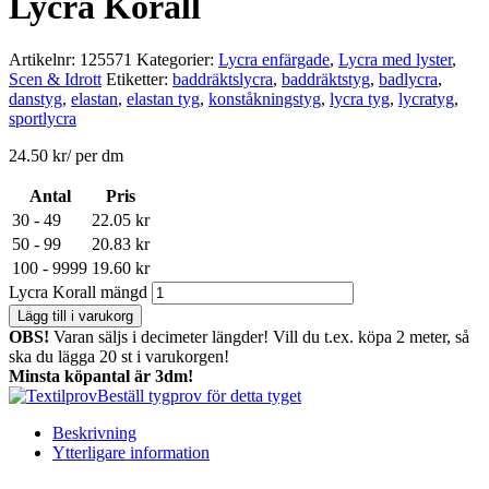
Lycra Korall
Artikelnr:
125571
Kategorier:
Lycra enfärgade
,
Lycra med lyster
,
Scen & Idrott
Etiketter:
baddräktslycra
,
baddräktstyg
,
badlycra
,
danstyg
,
elastan
,
elastan tyg
,
konståkningstyg
,
lycra tyg
,
lycratyg
,
sportlycra
24.50
kr
/ per dm
Antal
Pris
30 - 49
22.05
kr
50 - 99
20.83
kr
100 - 9999
19.60
kr
Lycra Korall mängd
Lägg till i varukorg
OBS!
Varan säljs i decimeter längder! Vill du t.ex. köpa 2 meter, så
ska du lägga 20 st i varukorgen!
Minsta köpantal är 3dm!
Beställ tygprov för detta tyget
Beskrivning
Ytterligare information