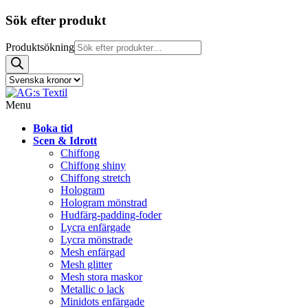
Sök efter produkt
Produktsökning
Menu
Boka tid
Scen & Idrott
Chiffong
Chiffong shiny
Chiffong stretch
Hologram
Hologram mönstrad
Hudfärg-padding-foder
Lycra enfärgade
Lycra mönstrade
Mesh enfärgad
Mesh glitter
Mesh stora maskor
Metallic o lack
Minidots enfärgade