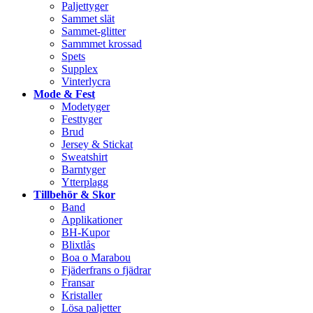
Paljettyger
Sammet slät
Sammet-glitter
Sammmet krossad
Spets
Supplex
Vinterlycra
Mode & Fest
Modetyger
Festtyger
Brud
Jersey & Stickat
Sweatshirt
Barntyger
Ytterplagg
Tillbehör & Skor
Band
Applikationer
BH-Kupor
Blixtlås
Boa o Marabou
Fjäderfrans o fjädrar
Fransar
Kristaller
Lösa paljetter