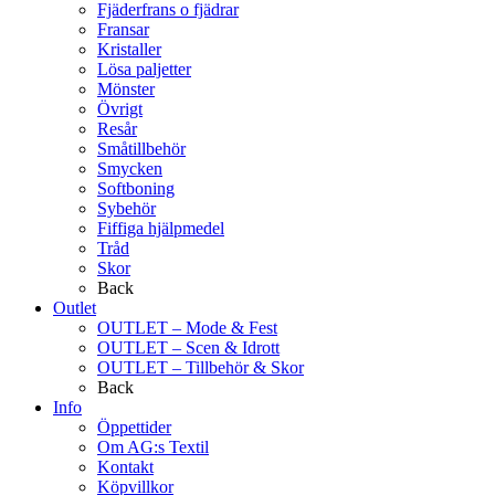
Fjäderfrans o fjädrar
Fransar
Kristaller
Lösa paljetter
Mönster
Övrigt
Resår
Småtillbehör
Smycken
Softboning
Sybehör
Fiffiga hjälpmedel
Tråd
Skor
Back
Outlet
OUTLET – Mode & Fest
OUTLET – Scen & Idrott
OUTLET – Tillbehör & Skor
Back
Info
Öppettider
Om AG:s Textil
Kontakt
Köpvillkor