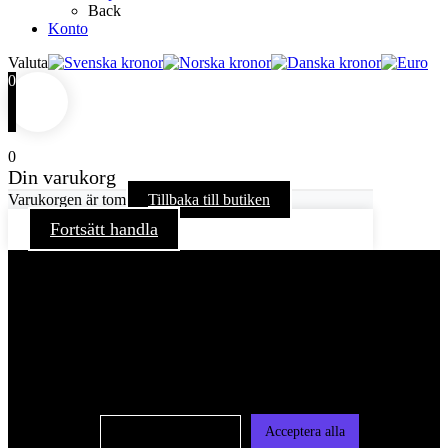
Back
Konto
Valuta
0
0
Din varukorg
Varukorgen är tom
Tillbaka till butiken
Fortsätt handla
För att ge dig en bättre upplevelse och service använder vi
oss av cookies på denna sajt. Cookies kan komma att
användas för personlig och icke personlig annonsering. Läs
vår integritetspolicy
Cookie-inställningar
Acceptera alla