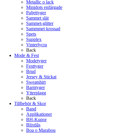
Metallic o lack
Minidots enfärgade
Paljettyger
Sammet slät
Sammet-glitter
Sammmet krossad
Spets
Supplex
Vinterlycra
Back
Mode & Fest
Modetyger
Festtyger
Brud
Jersey & Stickat
Sweatshirt
Barntyger
Ytterplagg
Back
Tillbehör & Skor
Band
Applikationer
BH-Kupor
Blixtlås
Boa o Marabou