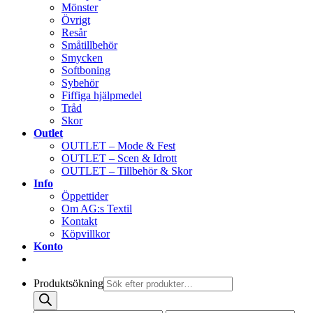
Mönster
Övrigt
Resår
Småtillbehör
Smycken
Softboning
Sybehör
Fiffiga hjälpmedel
Tråd
Skor
Outlet
OUTLET – Mode & Fest
OUTLET – Scen & Idrott
OUTLET – Tillbehör & Skor
Info
Öppettider
Om AG:s Textil
Kontakt
Köpvillkor
Konto
Produktsökning