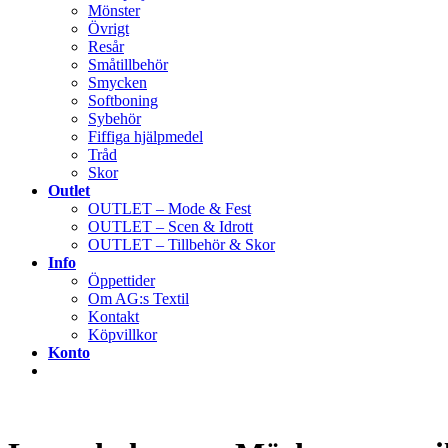
Mönster
Övrigt
Resår
Småtillbehör
Smycken
Softboning
Sybehör
Fiffiga hjälpmedel
Tråd
Skor
Outlet
OUTLET – Mode & Fest
OUTLET – Scen & Idrott
OUTLET – Tillbehör & Skor
Info
Öppettider
Om AG:s Textil
Kontakt
Köpvillkor
Konto