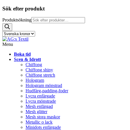
Sök efter produkt
Produktsökning
Menu
Boka tid
Scen & Idrott
Chiffong
Chiffong shiny
Chiffong stretch
Hologram
Hologram mönstrad
Hudfärg-padding-foder
Lycra enfärgade
Lycra mönstrade
Mesh enfärgad
Mesh glitter
Mesh stora maskor
Metallic o lack
Minidots enfärgade