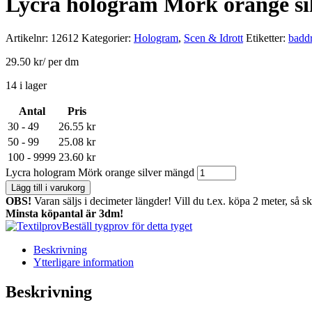
Lycra hologram Mörk orange si
Artikelnr:
12612
Kategorier:
Hologram
,
Scen & Idrott
Etiketter:
baddr
29.50
kr
/ per dm
14 i lager
Antal
Pris
30 - 49
26.55
kr
50 - 99
25.08
kr
100 - 9999
23.60
kr
Lycra hologram Mörk orange silver mängd
Lägg till i varukorg
OBS!
Varan säljs i decimeter längder! Vill du t.ex. köpa 2 meter, så s
Minsta köpantal är 3dm!
Beställ tygprov för detta tyget
Beskrivning
Ytterligare information
Beskrivning