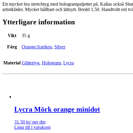
Ett mycket bra stretchtyg med hologrampaljetter på. Kallas också Shat
artistkläder. Mycket hållbart och lättsytt. Bredd 1,50. Handtvätt enl tvä
Ytterligare information
Vikt
35 g
Färg
Orange/Aprikos
,
Silver
Material
Glittertyg
,
Hologram
,
Lycra
Lycra Mörk orange minidot
31.50
kr
/ per dm
Lägg till i varukorg