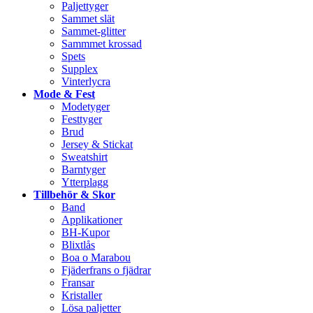
Paljettyger
Sammet slät
Sammet-glitter
Sammmet krossad
Spets
Supplex
Vinterlycra
Mode & Fest
Modetyger
Festtyger
Brud
Jersey & Stickat
Sweatshirt
Barntyger
Ytterplagg
Tillbehör & Skor
Band
Applikationer
BH-Kupor
Blixtlås
Boa o Marabou
Fjäderfrans o fjädrar
Fransar
Kristaller
Lösa paljetter