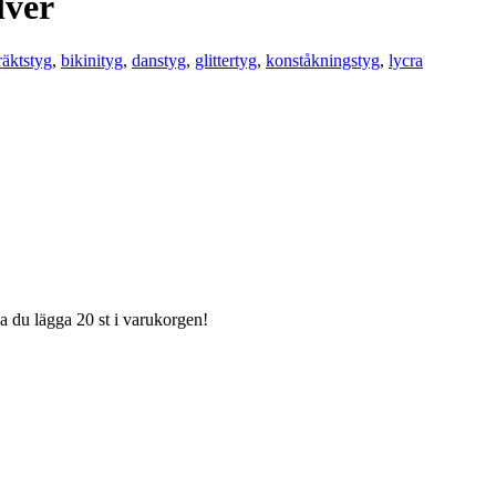
lver
äktstyg
,
bikinityg
,
danstyg
,
glittertyg
,
konståkningstyg
,
lycra
ka du lägga 20 st i varukorgen!