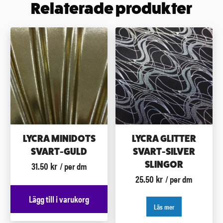
Relaterade produkter
LYCRA MINIDOTS
LYCRA GLITTER
SVART-GULD
SVART-SILVER
31.50
kr
SLINGOR
/ per dm
25.50
kr
/ per dm
Lägg till i varukorg
Läs mer