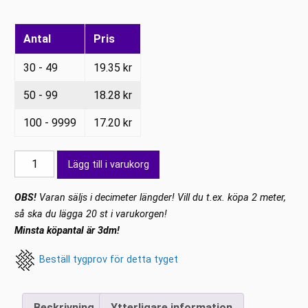
Antal
Pris
30 - 49
19.35
kr
50 - 99
18.28
kr
100 - 9999
17.20
kr
Lycra
Lägg till i varukorg
Clementin
matt
OBS!
Varan säljs i decimeter längder! Vill du t.ex. köpa 2 meter,
mängd
så ska du lägga 20 st i varukorgen!
Minsta köpantal är 3dm!
Beställ tygprov för detta tyget
Beskrivning
Ytterligare information