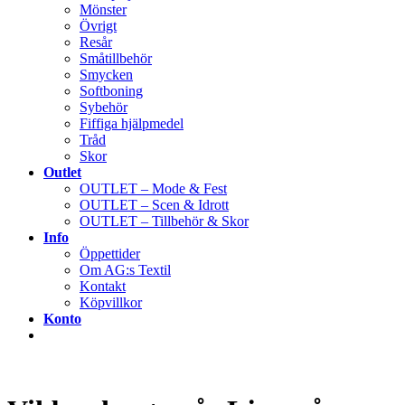
Mönster
Övrigt
Resår
Småtillbehör
Smycken
Softboning
Sybehör
Fiffiga hjälpmedel
Tråd
Skor
Outlet
OUTLET – Mode & Fest
OUTLET – Scen & Idrott
OUTLET – Tillbehör & Skor
Info
Öppettider
Om AG:s Textil
Kontakt
Köpvillkor
Konto