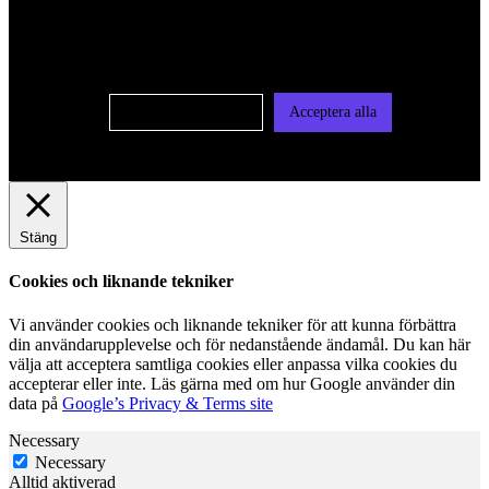
oss av cookies på denna sajt. Cookies kan komma att
användas för personlig och icke personlig annonsering. Läs
vår integritetspolicy
Cookie-inställningar
Acceptera alla
Stäng
Cookies och liknande tekniker
Vi använder cookies och liknande tekniker för att kunna förbättra
din användarupplevelse och för nedanstående ändamål. Du kan här
välja att acceptera samtliga cookies eller anpassa vilka cookies du
accepterar eller inte. Läs gärna med om hur Google använder din
data på
Google’s Privacy & Terms site
Necessary
Necessary
Alltid aktiverad