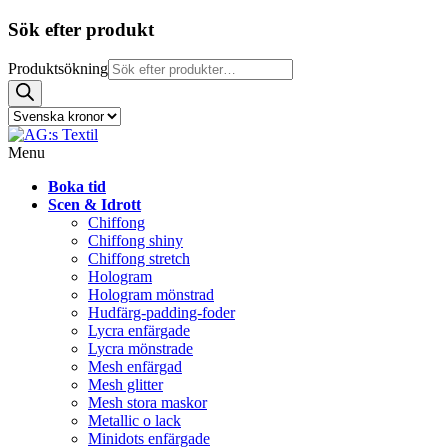
Sök efter produkt
Produktsökning
Menu
Boka tid
Scen & Idrott
Chiffong
Chiffong shiny
Chiffong stretch
Hologram
Hologram mönstrad
Hudfärg-padding-foder
Lycra enfärgade
Lycra mönstrade
Mesh enfärgad
Mesh glitter
Mesh stora maskor
Metallic o lack
Minidots enfärgade