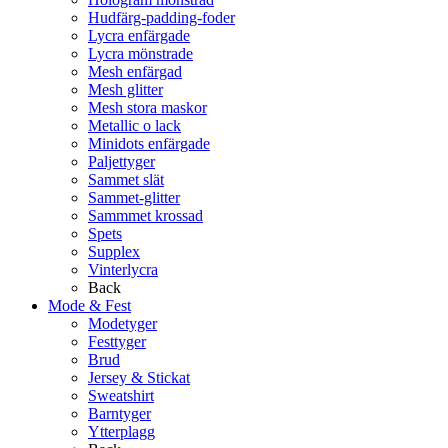
Hudfärg-padding-foder
Lycra enfärgade
Lycra mönstrade
Mesh enfärgad
Mesh glitter
Mesh stora maskor
Metallic o lack
Minidots enfärgade
Paljettyger
Sammet slät
Sammet-glitter
Sammmet krossad
Spets
Supplex
Vinterlycra
Back
Mode & Fest
Modetyger
Festtyger
Brud
Jersey & Stickat
Sweatshirt
Barntyger
Ytterplagg