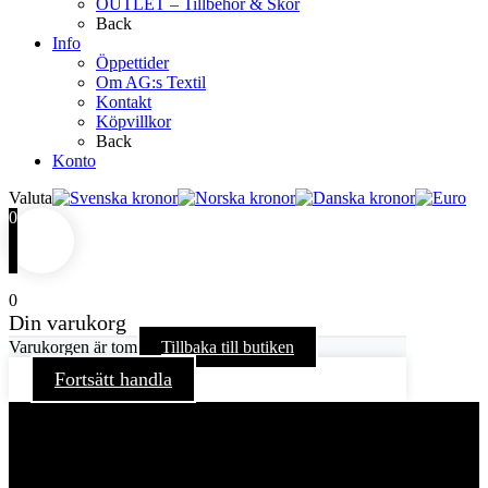
OUTLET – Tillbehör & Skor
Back
Info
Öppettider
Om AG:s Textil
Kontakt
Köpvillkor
Back
Konto
Valuta
0
0
Din varukorg
Varukorgen är tom
Tillbaka till butiken
Fortsätt handla
För att ge dig en bättre upplevelse och service använder vi