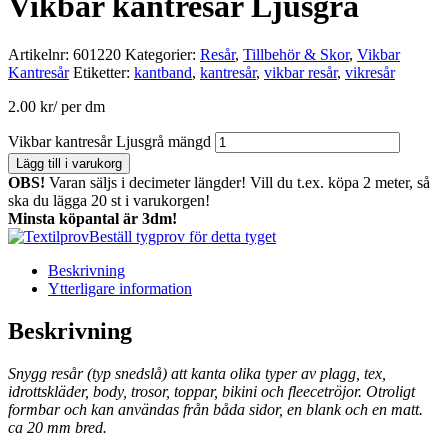
Vikbar kantresår Ljusgrå
Artikelnr:
601220
Kategorier:
Resår
,
Tillbehör & Skor
,
Vikbar
Kantresår
Etiketter:
kantband
,
kantresår
,
vikbar resår
,
vikresår
2.00
kr
/ per dm
Vikbar kantresår Ljusgrå mängd
Lägg till i varukorg
OBS!
Varan säljs i decimeter längder! Vill du t.ex. köpa 2 meter, så
ska du lägga 20 st i varukorgen!
Minsta köpantal är 3dm!
Beställ tygprov för detta tyget
Beskrivning
Ytterligare information
Beskrivning
Snygg resår (typ snedslå) att kanta olika typer av plagg, tex,
idrottskläder, body, trosor, toppar, bikini och fleecetröjor. Otroligt
formbar och kan användas från båda sidor, en blank och en matt.
ca 20 mm bred.