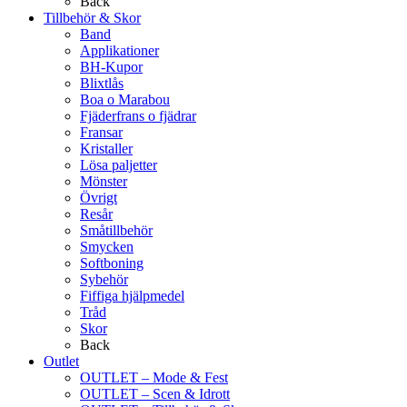
Back
Tillbehör & Skor
Band
Applikationer
BH-Kupor
Blixtlås
Boa o Marabou
Fjäderfrans o fjädrar
Fransar
Kristaller
Lösa paljetter
Mönster
Övrigt
Resår
Småtillbehör
Smycken
Softboning
Sybehör
Fiffiga hjälpmedel
Tråd
Skor
Back
Outlet
OUTLET – Mode & Fest
OUTLET – Scen & Idrott