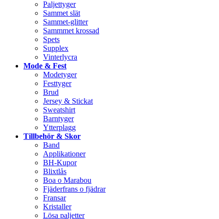
Paljettyger
Sammet slät
Sammet-glitter
Sammmet krossad
Spets
Supplex
Vinterlycra
Mode & Fest
Modetyger
Festtyger
Brud
Jersey & Stickat
Sweatshirt
Barntyger
Ytterplagg
Tillbehör & Skor
Band
Applikationer
BH-Kupor
Blixtlås
Boa o Marabou
Fjäderfrans o fjädrar
Fransar
Kristaller
Lösa paljetter