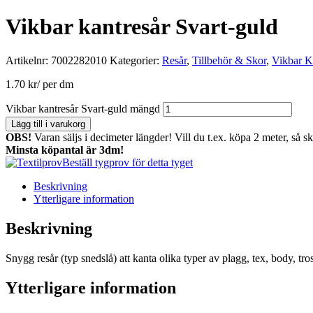
Vikbar kantresår Svart-guld
Artikelnr:
7002282010
Kategorier:
Resår
,
Tillbehör & Skor
,
Vikbar K
1.70
kr
/ per dm
Vikbar kantresår Svart-guld mängd
Lägg till i varukorg
OBS!
Varan säljs i decimeter längder! Vill du t.ex. köpa 2 meter, så s
Minsta köpantal är 3dm!
Beställ tygprov för detta tyget
Beskrivning
Ytterligare information
Beskrivning
Snygg resår (typ snedslå) att kanta olika typer av plagg, tex, body, tros
Ytterligare information