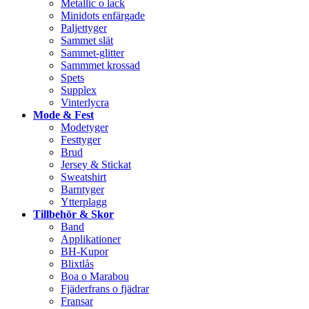
Metallic o lack
Minidots enfärgade
Paljettyger
Sammet slät
Sammet-glitter
Sammmet krossad
Spets
Supplex
Vinterlycra
Mode & Fest
Modetyger
Festtyger
Brud
Jersey & Stickat
Sweatshirt
Barntyger
Ytterplagg
Tillbehör & Skor
Band
Applikationer
BH-Kupor
Blixtlås
Boa o Marabou
Fjäderfrans o fjädrar
Fransar