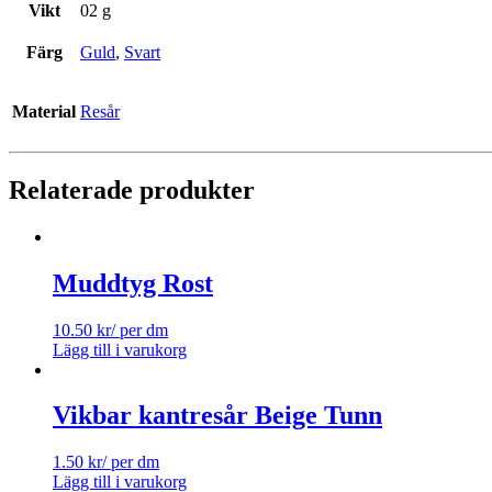
Vikt
02 g
Färg
Guld
,
Svart
Material
Resår
Relaterade produkter
Muddtyg Rost
10.50
kr
/ per dm
Lägg till i varukorg
Vikbar kantresår Beige Tunn
1.50
kr
/ per dm
Lägg till i varukorg