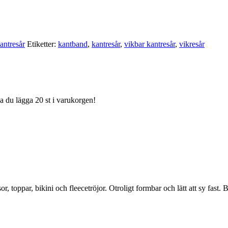
antresår
Etiketter:
kantband
,
kantresår
,
vikbar kantresår
,
vikresår
ka du lägga 20 st i varukorgen!
or, toppar, bikini och fleecetröjor. Otroligt formbar och lätt att sy fast