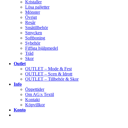
Kristaller
Lösa paljetter
Mönster
Övrigt
Resår
Småtillbehör
Smycken
Softboning
Sybehör
Fiffiga hjälpmedel
Tråd
Skor
Outlet
OUTLET – Mode & Fest
OUTLET – Scen & Idrott
OUTLET – Tillbehör & Skor
Info
Öppettider
Om AG:s Textil
Kontakt
Köpvillkor
Konto