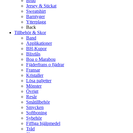
Brud
Jersey & Stickat
Sweatshirt
Barntyger
Ytterplagg
Back
Tillbehör & Skor
Band
Applikationer
BH-Kupor
Blixtlås
Boa o Marabou
Fjäderfrans o fjädrar
Fransar
Kristaller
Lösa paljetter
Mönster
Övrigt
Resår
Småtillbehör
Smycken
Softboning
Sybehör
Fiffiga hjälpmedel
Tråd