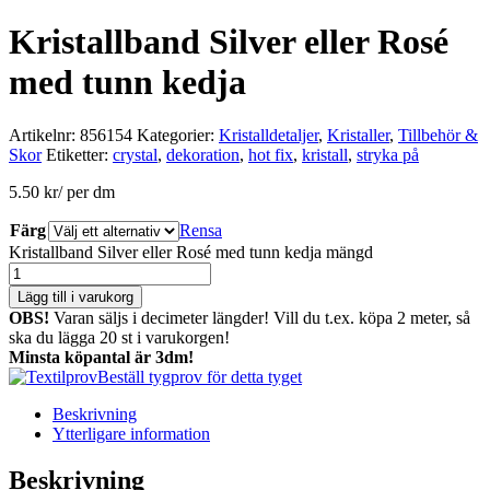
Kristallband Silver eller Rosé
med tunn kedja
Artikelnr:
856154
Kategorier:
Kristalldetaljer
,
Kristaller
,
Tillbehör &
Skor
Etiketter:
crystal
,
dekoration
,
hot fix
,
kristall
,
stryka på
5.50
kr
/ per dm
Färg
Rensa
Kristallband Silver eller Rosé med tunn kedja mängd
Lägg till i varukorg
OBS!
Varan säljs i decimeter längder! Vill du t.ex. köpa 2 meter, så
ska du lägga 20 st i varukorgen!
Minsta köpantal är 3dm!
Beställ tygprov för detta tyget
Beskrivning
Ytterligare information
Beskrivning