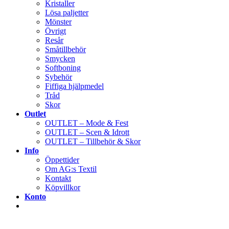
Kristaller
Lösa paljetter
Mönster
Övrigt
Resår
Småtillbehör
Smycken
Softboning
Sybehör
Fiffiga hjälpmedel
Tråd
Skor
Outlet
OUTLET – Mode & Fest
OUTLET – Scen & Idrott
OUTLET – Tillbehör & Skor
Info
Öppettider
Om AG:s Textil
Kontakt
Köpvillkor
Konto