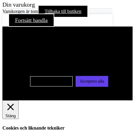
Din varukorg
Varukorgen är tom
Tillbaka till butiken
Fortsätt handla
För att ge dig en bättre upplevelse och service använder vi
oss av cookies på denna sajt. Cookies kan komma att
användas för personlig och icke personlig annonsering. Läs
vår integritetspolicy
Cookie-inställningar
Acceptera alla
Stäng
Cookies och liknande tekniker