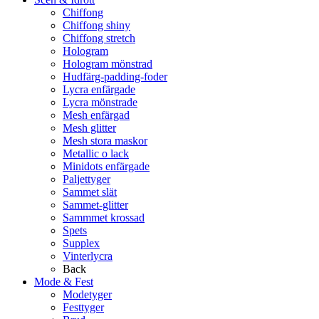
Chiffong
Chiffong shiny
Chiffong stretch
Hologram
Hologram mönstrad
Hudfärg-padding-foder
Lycra enfärgade
Lycra mönstrade
Mesh enfärgad
Mesh glitter
Mesh stora maskor
Metallic o lack
Minidots enfärgade
Paljettyger
Sammet slät
Sammet-glitter
Sammmet krossad
Spets
Supplex
Vinterlycra
Back
Mode & Fest
Modetyger
Festtyger