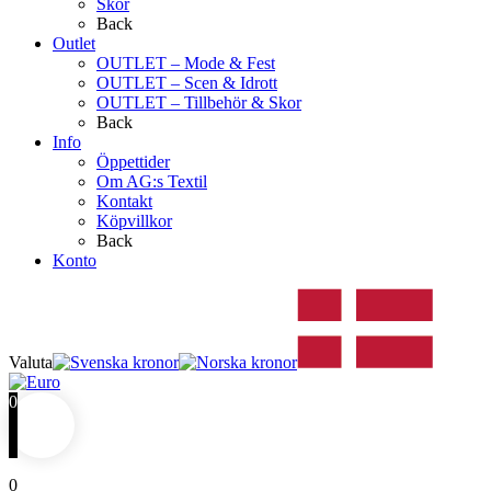
Skor
Back
Outlet
OUTLET – Mode & Fest
OUTLET – Scen & Idrott
OUTLET – Tillbehör & Skor
Back
Info
Öppettider
Om AG:s Textil
Kontakt
Köpvillkor
Back
Konto
Valuta
0
0