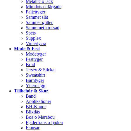
Metallic o lack
Minidots enfärgade
Paljettyger
Sammet slät
Sammet-glitter
Sammmet krossad
Spets
Supplex
Vinterlycra
Mode & Fest
Modetyger
Festtyger
Brud
Jersey & Stickat
Sweatshirt
Barntyger
Ytterplagg
Tillbehör & Skor
Band
Applikationer
BH-Kupor
Blixtlås
Boa o Marabou
Fjäderfrans o fjädrar
Fransar