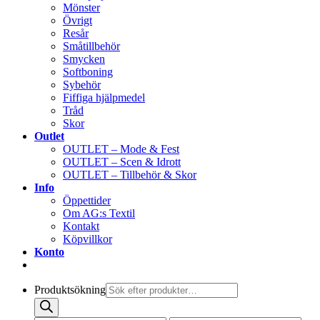
Mönster
Övrigt
Resår
Småtillbehör
Smycken
Softboning
Sybehör
Fiffiga hjälpmedel
Tråd
Skor
Outlet
OUTLET – Mode & Fest
OUTLET – Scen & Idrott
OUTLET – Tillbehör & Skor
Info
Öppettider
Om AG:s Textil
Kontakt
Köpvillkor
Konto
Produktsökning