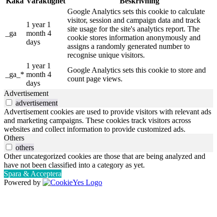
Kaka
Varaktighet
Beskrivning
Google Analytics sets this cookie to calculate
visitor, session and campaign data and track
1 year 1
site usage for the site's analytics report. The
_ga
month 4
cookie stores information anonymously and
days
assigns a randomly generated number to
recognise unique visitors.
1 year 1
Google Analytics sets this cookie to store and
_ga_*
month 4
count page views.
days
Advertisement
advertisement
Advertisement cookies are used to provide visitors with relevant ads
and marketing campaigns. These cookies track visitors across
websites and collect information to provide customized ads.
Others
others
Other uncategorized cookies are those that are being analyzed and
have not been classified into a category as yet.
Spara & Acceptera
Powered by