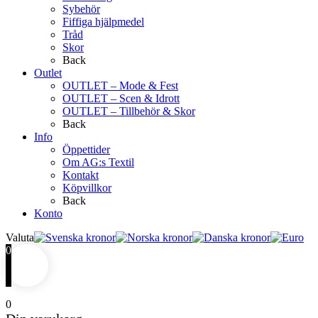
Sybehör
Fiffiga hjälpmedel
Tråd
Skor
Back
Outlet
OUTLET – Mode & Fest
OUTLET – Scen & Idrott
OUTLET – Tillbehör & Skor
Back
Info
Öppettider
Om AG:s Textil
Kontakt
Köpvillkor
Back
Konto
Valuta
0
0