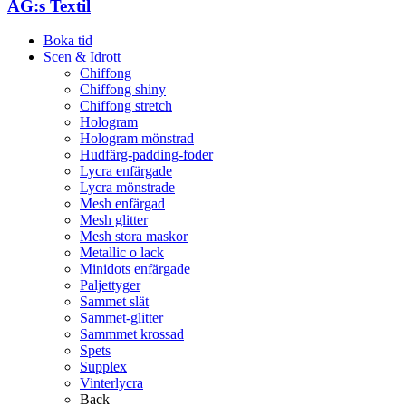
AG:s Textil
Boka tid
Scen & Idrott
Chiffong
Chiffong shiny
Chiffong stretch
Hologram
Hologram mönstrad
Hudfärg-padding-foder
Lycra enfärgade
Lycra mönstrade
Mesh enfärgad
Mesh glitter
Mesh stora maskor
Metallic o lack
Minidots enfärgade
Paljettyger
Sammet slät
Sammet-glitter
Sammmet krossad
Spets
Supplex
Vinterlycra
Back