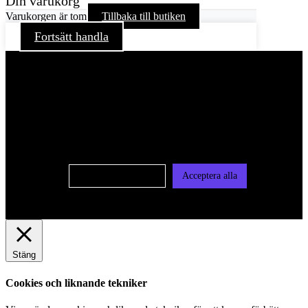
Din varukorg
Varukorgen är tom
Tillbaka till butiken
Fortsätt handla
För att ge dig en bättre upplevelse och service använder vi
oss av cookies på denna sajt. Cookies kan komma att
användas för personlig och icke personlig annonsering. Läs
vår integritetspolicy
Cookie-inställningar
Acceptera alla
Stäng
Cookies och liknande tekniker