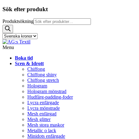
Sök efter produkt
Produktsökning
Menu
Boka tid
Scen & Idrott
Chiffong
Chiffong shiny
Chiffong stretch
Hologram
Hologram mönstrad
Hudfärg-padding-foder
Lycra enfärgade
Lycra mönstrade
Mesh enfärgad
Mesh glitter
Mesh stora maskor
Metallic o lack
Minidots enfärgade