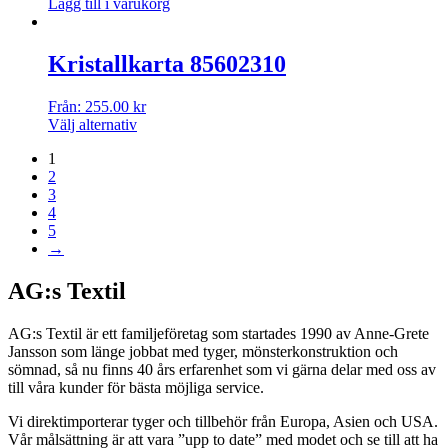
Lägg till i varukorg
Kristallkarta 85602310
Från:
255.00
kr
Välj alternativ
1
2
3
4
5
→
AG:s Textil
AG:s Textil är ett familjeföretag som startades 1990 av Anne-Grete
Jansson som länge jobbat med tyger, mönsterkonstruktion och
sömnad, så nu finns 40 års erfarenhet som vi gärna delar med oss av
till våra kunder för bästa möjliga service.
Vi direktimporterar tyger och tillbehör från Europa, Asien och USA.
Vår målsättning är att vara ”upp to date” med modet och se till att ha