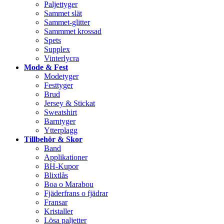
Paljettyger
Sammet slät
Sammet-glitter
Sammmet krossad
Spets
Supplex
Vinterlycra
Mode & Fest
Modetyger
Festtyger
Brud
Jersey & Stickat
Sweatshirt
Barntyger
Ytterplagg
Tillbehör & Skor
Band
Applikationer
BH-Kupor
Blixtlås
Boa o Marabou
Fjäderfrans o fjädrar
Fransar
Kristaller
Lösa paljetter