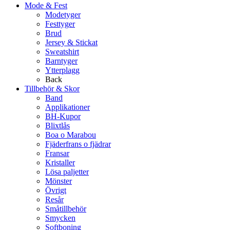
Mode & Fest
Modetyger
Festtyger
Brud
Jersey & Stickat
Sweatshirt
Barntyger
Ytterplagg
Back
Tillbehör & Skor
Band
Applikationer
BH-Kupor
Blixtlås
Boa o Marabou
Fjäderfrans o fjädrar
Fransar
Kristaller
Lösa paljetter
Mönster
Övrigt
Resår
Småtillbehör
Smycken
Softboning