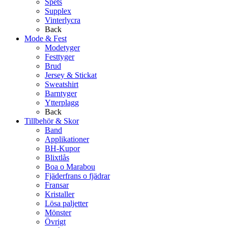
Spets
Supplex
Vinterlycra
Back
Mode & Fest
Modetyger
Festtyger
Brud
Jersey & Stickat
Sweatshirt
Barntyger
Ytterplagg
Back
Tillbehör & Skor
Band
Applikationer
BH-Kupor
Blixtlås
Boa o Marabou
Fjäderfrans o fjädrar
Fransar
Kristaller
Lösa paljetter
Mönster
Övrigt