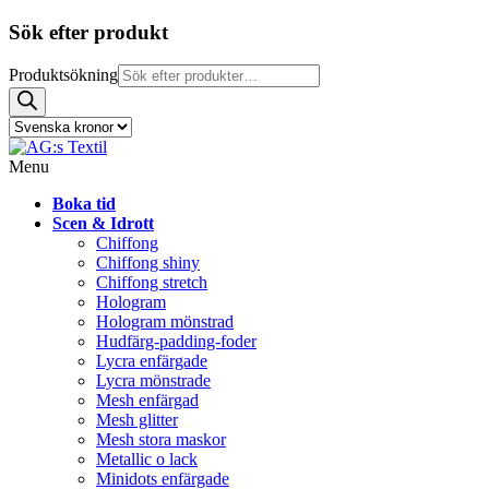
Sök efter produkt
Produktsökning
Menu
Boka tid
Scen & Idrott
Chiffong
Chiffong shiny
Chiffong stretch
Hologram
Hologram mönstrad
Hudfärg-padding-foder
Lycra enfärgade
Lycra mönstrade
Mesh enfärgad
Mesh glitter
Mesh stora maskor
Metallic o lack
Minidots enfärgade