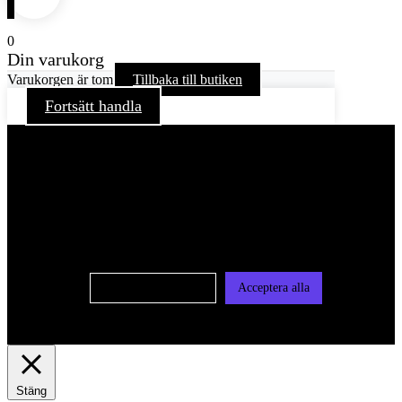
0
Din varukorg
Varukorgen är tom
Tillbaka till butiken
Fortsätt handla
För att ge dig en bättre upplevelse och service använder vi
oss av cookies på denna sajt. Cookies kan komma att
användas för personlig och icke personlig annonsering. Läs
vår integritetspolicy
Cookie-inställningar
Acceptera alla
Stäng