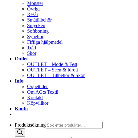
Mönster
Övrigt
Resår
Småtillbehör
Smycken
Softboning
Sybehör
Fiffiga hjälpmedel
Tråd
Skor
Outlet
OUTLET – Mode & Fest
OUTLET – Scen & Idrott
OUTLET – Tillbehör & Skor
Info
Öppettider
Om AG:s Textil
Kontakt
Köpvillkor
Konto
Produktsökning