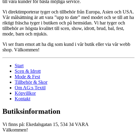
till våra kunder för bästa möjliga service.
Vi direktimporterar tyger och tillbehör från Europa, Asien och USA.
Vår målsättning är att vara ”upp to date” med modet och se till att ha
riktigt fräscha tyger i butiken och på hemsidan. Vi har tyger och
tillbehör av högsta kvalitet till scen, show, idrott, brud, bal, fest,
mode, barn och mjukis.
Vi ser fram emot att ha dig som kund i vår butik eller via vår webb
shop. Välkommen!
Start
Scen & Idrott
Mode & Fest
Tillbehör & Skor
Om AG:s Textil
Köpvillkor
Kontakt
Butiksinformation
Vi finns på: Ekedalsgatan 15, 534 34 VARA
Välkommen!