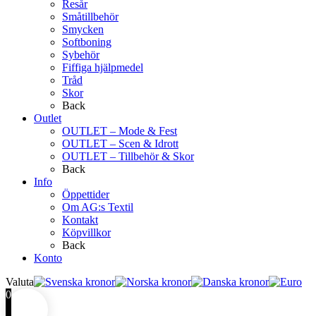
Resår
Småtillbehör
Smycken
Softboning
Sybehör
Fiffiga hjälpmedel
Tråd
Skor
Back
Outlet
OUTLET – Mode & Fest
OUTLET – Scen & Idrott
OUTLET – Tillbehör & Skor
Back
Info
Öppettider
Om AG:s Textil
Kontakt
Köpvillkor
Back
Konto
Valuta
0