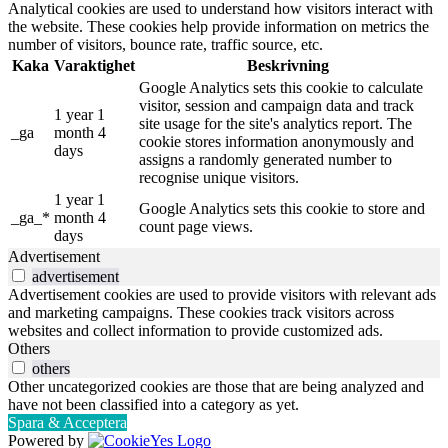
Analytical cookies are used to understand how visitors interact with
the website. These cookies help provide information on metrics the
number of visitors, bounce rate, traffic source, etc.
Kaka
Varaktighet
Beskrivning
Google Analytics sets this cookie to calculate
visitor, session and campaign data and track
1 year 1
site usage for the site's analytics report. The
_ga
month 4
cookie stores information anonymously and
days
assigns a randomly generated number to
recognise unique visitors.
1 year 1
Google Analytics sets this cookie to store and
_ga_*
month 4
count page views.
days
Advertisement
advertisement
Advertisement cookies are used to provide visitors with relevant ads
and marketing campaigns. These cookies track visitors across
websites and collect information to provide customized ads.
Others
others
Other uncategorized cookies are those that are being analyzed and
have not been classified into a category as yet.
Spara & Acceptera
Powered by