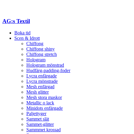
AG:s Textil
Boka tid
Scen & Idrott
Chiffong
Chiffong shiny
Chiffong stretch
Hologram
Hologram mönstrad
Hudfärg-padding-foder
Lycra enfärgade
Lycra mönstrade
Mesh enfärgad
Mesh glitter
Mesh stora maskor
Metallic o lack
Minidots enfärgade
Paljettyger
Sammet slät
Sammet-glitter
Sammmet krossad