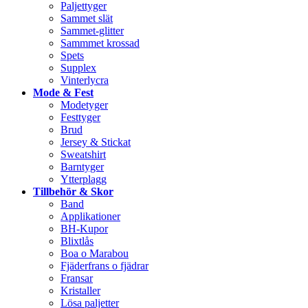
Paljettyger
Sammet slät
Sammet-glitter
Sammmet krossad
Spets
Supplex
Vinterlycra
Mode & Fest
Modetyger
Festtyger
Brud
Jersey & Stickat
Sweatshirt
Barntyger
Ytterplagg
Tillbehör & Skor
Band
Applikationer
BH-Kupor
Blixtlås
Boa o Marabou
Fjäderfrans o fjädrar
Fransar
Kristaller
Lösa paljetter