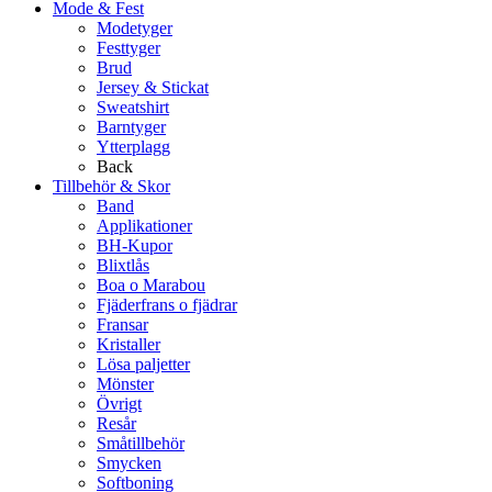
Mode & Fest
Modetyger
Festtyger
Brud
Jersey & Stickat
Sweatshirt
Barntyger
Ytterplagg
Back
Tillbehör & Skor
Band
Applikationer
BH-Kupor
Blixtlås
Boa o Marabou
Fjäderfrans o fjädrar
Fransar
Kristaller
Lösa paljetter
Mönster
Övrigt
Resår
Småtillbehör
Smycken
Softboning