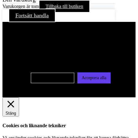
Varukorgen är tom
Tillbaka till butiken
Fortsätt handla
För att ge dig en bättre upplevelse och service använder vi
oss av cookies på denna sajt. Cookies kan komma att
användas för personlig och icke personlig annonsering. Läs
vår integritetspolicy
Cookie-inställningar
Acceptera alla
Stäng
Cookies och liknande tekniker
Vi använder cookies och liknande tekniker för att kunna förbättra