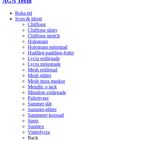
AG:s Textil
Boka tid
Scen & Idrott
Chiffong
Chiffong shiny
Chiffong stretch
Hologram
Hologram mönstrad
Hudfärg-padding-foder
Lycra enfärgade
Lycra mönstrade
Mesh enfärgad
Mesh glitter
Mesh stora maskor
Metallic o lack
Minidots enfärgade
Paljettyger
Sammet slät
Sammet-glitter
Sammmet krossad
Spets
Supplex
Vinterlycra
Back