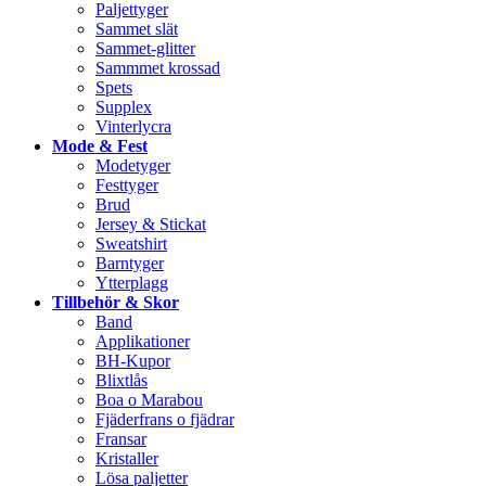
Paljettyger
Sammet slät
Sammet-glitter
Sammmet krossad
Spets
Supplex
Vinterlycra
Mode & Fest
Modetyger
Festtyger
Brud
Jersey & Stickat
Sweatshirt
Barntyger
Ytterplagg
Tillbehör & Skor
Band
Applikationer
BH-Kupor
Blixtlås
Boa o Marabou
Fjäderfrans o fjädrar
Fransar
Kristaller
Lösa paljetter