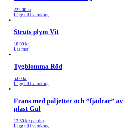
225.00
kr
Lägg till i varukorg
Struts plym Vit
18.00
kr
Läs mer
Tygblomma Röd
5.00
kr
Lägg till i varukorg
Frans med paljetter och ”fjädrar” av
plast Gul
12.50
kr
/ per dm
Lägg till i varukorg