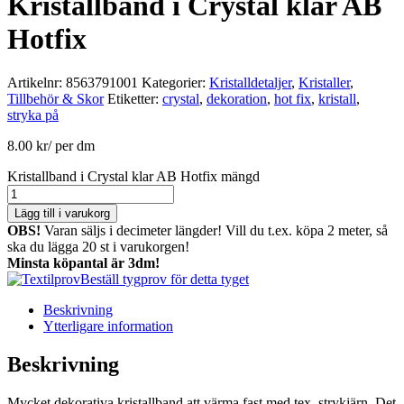
Kristallband i Crystal klar AB
Hotfix
Artikelnr:
8563791001
Kategorier:
Kristalldetaljer
,
Kristaller
,
Tillbehör & Skor
Etiketter:
crystal
,
dekoration
,
hot fix
,
kristall
,
stryka på
8.00
kr
/ per dm
Kristallband i Crystal klar AB Hotfix mängd
Lägg till i varukorg
OBS!
Varan säljs i decimeter längder! Vill du t.ex. köpa 2 meter, så
ska du lägga 20 st i varukorgen!
Minsta köpantal är 3dm!
Beställ tygprov för detta tyget
Beskrivning
Ytterligare information
Beskrivning
Mycket dekorativa kristallband att värma fast med tex. strykjärn. Det