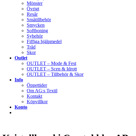
Mönster
Övrigt
Resår
Småtillbehör
Smycken
Softboning
Sybehör
Fiffiga hjälpmedel
Tråd
Skor
Outlet
OUTLET – Mode & Fest
OUTLET – Scen & Idrott
OUTLET – Tillbehör & Skor
Info
Öppettider
Om AG:s Textil
Kontakt
Köpvillkor
Konto