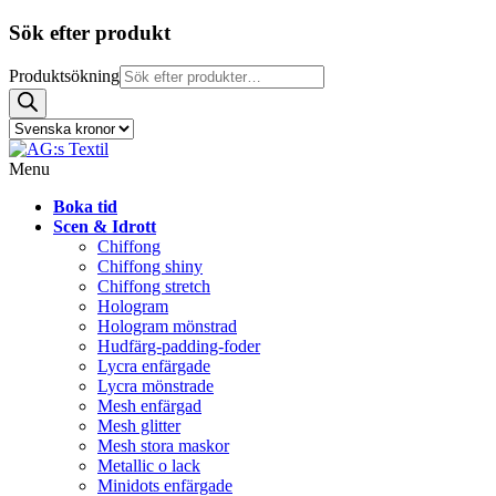
Sök efter produkt
Produktsökning
Menu
Boka tid
Scen & Idrott
Chiffong
Chiffong shiny
Chiffong stretch
Hologram
Hologram mönstrad
Hudfärg-padding-foder
Lycra enfärgade
Lycra mönstrade
Mesh enfärgad
Mesh glitter
Mesh stora maskor
Metallic o lack
Minidots enfärgade