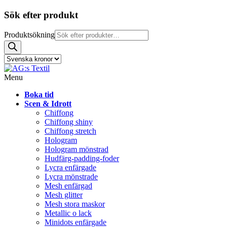
Sök efter produkt
Produktsökning
Menu
Boka tid
Scen & Idrott
Chiffong
Chiffong shiny
Chiffong stretch
Hologram
Hologram mönstrad
Hudfärg-padding-foder
Lycra enfärgade
Lycra mönstrade
Mesh enfärgad
Mesh glitter
Mesh stora maskor
Metallic o lack
Minidots enfärgade