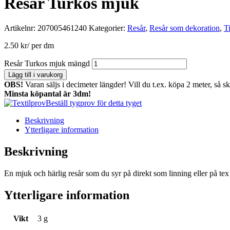
Resår Turkos mjuk
Artikelnr:
207005461240
Kategorier:
Resår
,
Resår som dekoration
,
T
2.50
kr
/ per dm
Resår Turkos mjuk mängd
Lägg till i varukorg
OBS!
Varan säljs i decimeter längder! Vill du t.ex. köpa 2 meter, så s
Minsta köpantal är 3dm!
Beställ tygprov för detta tyget
Beskrivning
Ytterligare information
Beskrivning
En mjuk och härlig resår som du syr på direkt som linning eller på te
Ytterligare information
Vikt
3 g