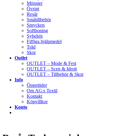
Mönster
Övrigt
Resår
Småtillbehör
Smycken
Softboning
Sybehör
Fiffiga hjälpmedel
Tråd
Skor
Outlet
OUTLET – Mode & Fest
OUTLET – Scen & Idrott
OUTLET – Tillbehör & Skor
Info
Öppettider
Om AG:s Textil
Kontakt
Köpvillkor
Konto