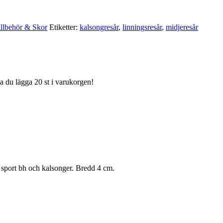
illbehör & Skor
Etiketter:
kalsongresår
,
linningsresår
,
midjeresår
ka du lägga 20 st i varukorgen!
x sport bh och kalsonger. Bredd 4 cm.