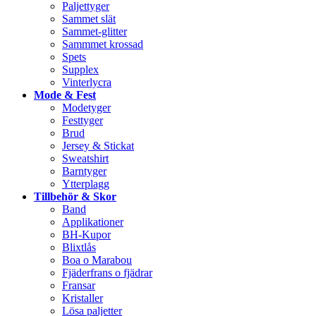
Paljettyger
Sammet slät
Sammet-glitter
Sammmet krossad
Spets
Supplex
Vinterlycra
Mode & Fest
Modetyger
Festtyger
Brud
Jersey & Stickat
Sweatshirt
Barntyger
Ytterplagg
Tillbehör & Skor
Band
Applikationer
BH-Kupor
Blixtlås
Boa o Marabou
Fjäderfrans o fjädrar
Fransar
Kristaller
Lösa paljetter