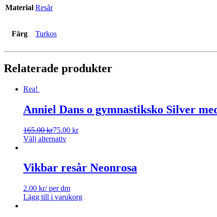
Material
Resår
Färg
Turkos
Relaterade produkter
Rea!
Anniel Dans o gymnastiksko Silver med
165.00
kr
75.00
kr
Välj alternativ
Vikbar resår Neonrosa
2.00
kr
/ per dm
Lägg till i varukorg