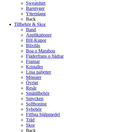
Sweatshirt
Barntyger
Ytterplagg
Back
Tillbehör & Skor
Band
Applikationer
BH-Kupor
Blixtlås
Boa o Marabou
Fjäderfrans o fjädrar
Fransar
Kristaller
Lösa paljetter
Mönster
Övrigt
Resår
Småtillbehör
Smycken
Softboning
Sybehör
Fiffiga hjälpmedel
Tråd
Skor
Back