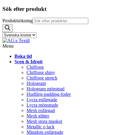
Sök efter produkt
Produktsökning
Menu
Boka tid
Scen & Idrott
Chiffong
Chiffong shiny
Chiffong stretch
Hologram
Hologram mönstrad
Hudfärg-padding-foder
Lycra enfärgade
Lycra mönstrade
Mesh enfärgad
Mesh glitter
Mesh stora maskor
Metallic o lack
Minidots enfärgade