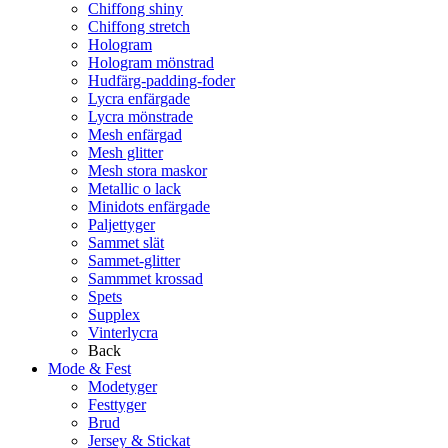
Chiffong shiny
Chiffong stretch
Hologram
Hologram mönstrad
Hudfärg-padding-foder
Lycra enfärgade
Lycra mönstrade
Mesh enfärgad
Mesh glitter
Mesh stora maskor
Metallic o lack
Minidots enfärgade
Paljettyger
Sammet slät
Sammet-glitter
Sammmet krossad
Spets
Supplex
Vinterlycra
Back
Mode & Fest
Modetyger
Festtyger
Brud
Jersey & Stickat