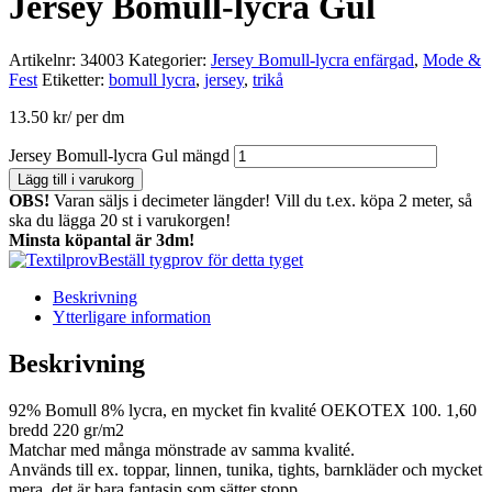
Jersey Bomull-lycra Gul
Artikelnr:
34003
Kategorier:
Jersey Bomull-lycra enfärgad
,
Mode &
Fest
Etiketter:
bomull lycra
,
jersey
,
trikå
13.50
kr
/ per dm
Jersey Bomull-lycra Gul mängd
Lägg till i varukorg
OBS!
Varan säljs i decimeter längder! Vill du t.ex. köpa 2 meter, så
ska du lägga 20 st i varukorgen!
Minsta köpantal är 3dm!
Beställ tygprov för detta tyget
Beskrivning
Ytterligare information
Beskrivning
92% Bomull 8% lycra, en mycket fin kvalité OEKOTEX 100. 1,60
bredd 220 gr/m2
Matchar med många mönstrade av samma kvalité.
Används till ex. toppar, linnen, tunika, tights, barnkläder och mycket
mera, det är bara fantasin som sätter stopp.