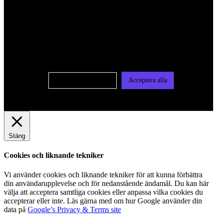
För att ge dig en bättre upplevelse och service använder vi
oss av cookies på denna sajt. Cookies kan komma att
användas för personlig och icke personlig annonsering. Läs
vår integritetspolicy
Cookie-inställningar
Acceptera alla
Stäng
Cookies och liknande tekniker
Vi använder cookies och liknande tekniker för att kunna förbättra
din användarupplevelse och för nedanstående ändamål. Du kan här
välja att acceptera samtliga cookies eller anpassa vilka cookies du
accepterar eller inte. Läs gärna med om hur Google använder din
data på
Google’s Privacy & Terms site