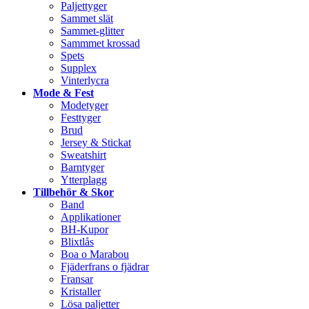
Paljettyger
Sammet slät
Sammet-glitter
Sammmet krossad
Spets
Supplex
Vinterlycra
Mode & Fest
Modetyger
Festtyger
Brud
Jersey & Stickat
Sweatshirt
Barntyger
Ytterplagg
Tillbehör & Skor
Band
Applikationer
BH-Kupor
Blixtlås
Boa o Marabou
Fjäderfrans o fjädrar
Fransar
Kristaller
Lösa paljetter