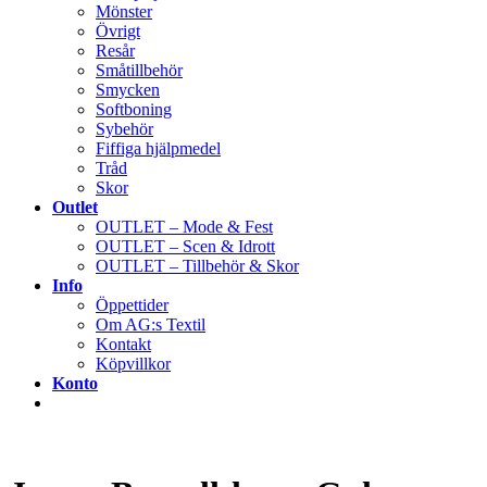
Mönster
Övrigt
Resår
Småtillbehör
Smycken
Softboning
Sybehör
Fiffiga hjälpmedel
Tråd
Skor
Outlet
OUTLET – Mode & Fest
OUTLET – Scen & Idrott
OUTLET – Tillbehör & Skor
Info
Öppettider
Om AG:s Textil
Kontakt
Köpvillkor
Konto