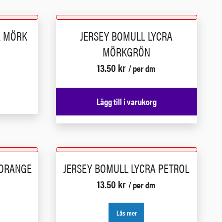
A MÖRK
JERSEY BOMULL LYCRA
MÖRKGRÖN
13.50
kr
/ per dm
Lägg till i varukorg
 ORANGE
JERSEY BOMULL LYCRA PETROL
13.50
kr
/ per dm
Läs mer