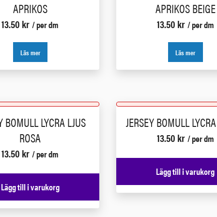
APRIKOS
APRIKOS BEIGE
13.50
kr
13.50
kr
/ per dm
/ per dm
Läs mer
Läs mer
Y BOMULL LYCRA LJUS
JERSEY BOMULL LYCRA
ROSA
13.50
kr
/ per dm
13.50
kr
/ per dm
Lägg till i varukorg
Lägg till i varukorg