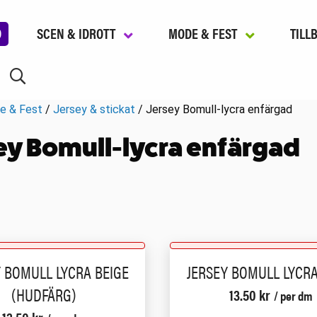
D
SCEN & IDROTT
MODE & FEST
TILL
e & Fest
/
Jersey & stickat
/ Jersey Bomull-lycra enfärgad
ey Bomull-lycra enfärgad
Y BOMULL LYCRA BEIGE
JERSEY BOMULL LYCR
(HUDFÄRG)
13.50
kr
/ per dm