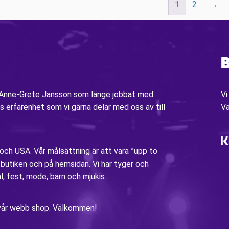
1
2
→
B
v Anne-Grete Jansson som länge jobbat med
Vi
s erfarenhet som vi gärna delar med oss av till
V
 och USA. Vår målsättning är att vara ”upp to
i butiken och på hemsidan. Vi har tyger och
al, fest, mode, barn och mjukis.
ia vår webb shop. Välkommen!