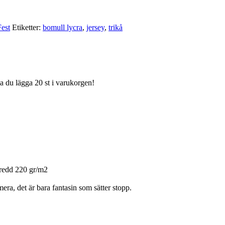
est
Etiketter:
bomull lycra
,
jersey
,
trikå
ka du lägga 20 st i varukorgen!
redd 220 gr/m2
era, det är bara fantasin som sätter stopp.