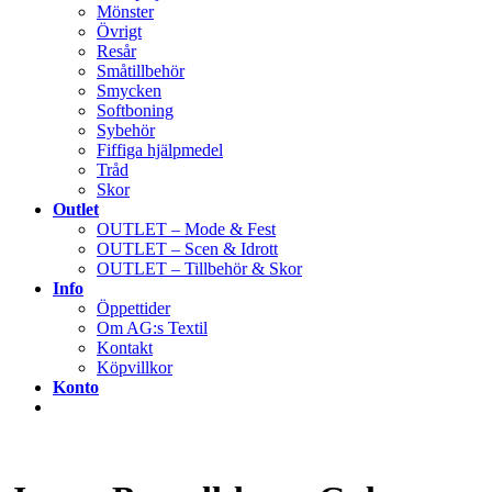
Mönster
Övrigt
Resår
Småtillbehör
Smycken
Softboning
Sybehör
Fiffiga hjälpmedel
Tråd
Skor
Outlet
OUTLET – Mode & Fest
OUTLET – Scen & Idrott
OUTLET – Tillbehör & Skor
Info
Öppettider
Om AG:s Textil
Kontakt
Köpvillkor
Konto