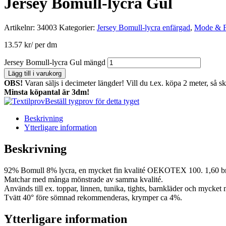
Jersey Bomull-lycra Gul
Artikelnr:
34003
Kategorier:
Jersey Bomull-lycra enfärgad
,
Mode & F
13.57
kr
/ per dm
Jersey Bomull-lycra Gul mängd
Lägg till i varukorg
OBS!
Varan säljs i decimeter längder! Vill du t.ex. köpa 2 meter, så s
Minsta köpantal är 3dm!
Beställ tygprov för detta tyget
Beskrivning
Ytterligare information
Beskrivning
92% Bomull 8% lycra, en mycket fin kvalité OEKOTEX 100. 1,60 b
Matchar med många mönstrade av samma kvalité.
Används till ex. toppar, linnen, tunika, tights, barnkläder och mycket m
Tvätt 40° före sömnad rekommenderas, krymper ca 4%.
Ytterligare information