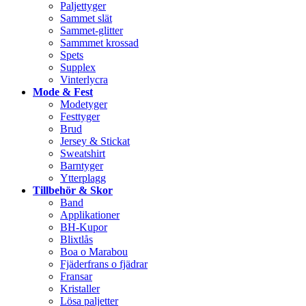
Paljettyger
Sammet slät
Sammet-glitter
Sammmet krossad
Spets
Supplex
Vinterlycra
Mode & Fest
Modetyger
Festtyger
Brud
Jersey & Stickat
Sweatshirt
Barntyger
Ytterplagg
Tillbehör & Skor
Band
Applikationer
BH-Kupor
Blixtlås
Boa o Marabou
Fjäderfrans o fjädrar
Fransar
Kristaller
Lösa paljetter