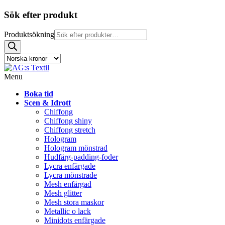
Sök efter produkt
Produktsökning
Menu
Boka tid
Scen & Idrott
Chiffong
Chiffong shiny
Chiffong stretch
Hologram
Hologram mönstrad
Hudfärg-padding-foder
Lycra enfärgade
Lycra mönstrade
Mesh enfärgad
Mesh glitter
Mesh stora maskor
Metallic o lack
Minidots enfärgade