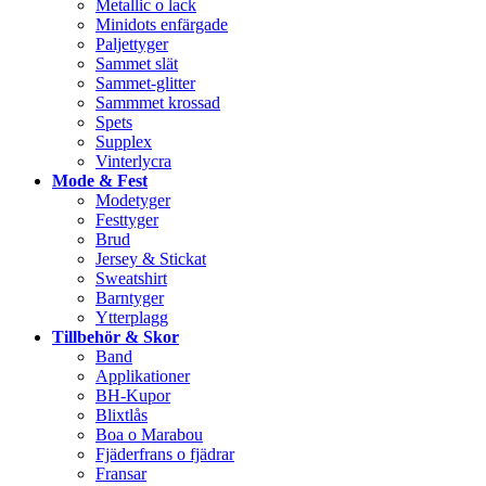
Metallic o lack
Minidots enfärgade
Paljettyger
Sammet slät
Sammet-glitter
Sammmet krossad
Spets
Supplex
Vinterlycra
Mode & Fest
Modetyger
Festtyger
Brud
Jersey & Stickat
Sweatshirt
Barntyger
Ytterplagg
Tillbehör & Skor
Band
Applikationer
BH-Kupor
Blixtlås
Boa o Marabou
Fjäderfrans o fjädrar
Fransar