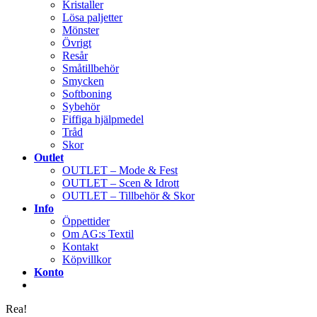
Kristaller
Lösa paljetter
Mönster
Övrigt
Resår
Småtillbehör
Smycken
Softboning
Sybehör
Fiffiga hjälpmedel
Tråd
Skor
Outlet
OUTLET – Mode & Fest
OUTLET – Scen & Idrott
OUTLET – Tillbehör & Skor
Info
Öppettider
Om AG:s Textil
Kontakt
Köpvillkor
Konto
Rea!