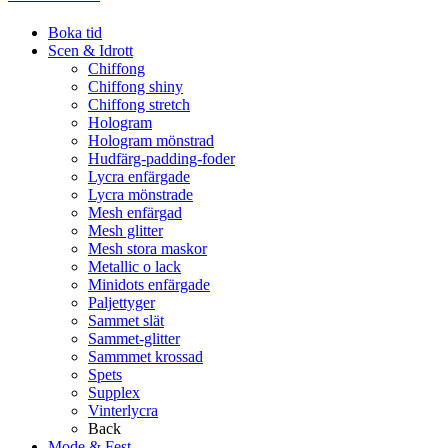
Boka tid
Scen & Idrott
Chiffong
Chiffong shiny
Chiffong stretch
Hologram
Hologram mönstrad
Hudfärg-padding-foder
Lycra enfärgade
Lycra mönstrade
Mesh enfärgad
Mesh glitter
Mesh stora maskor
Metallic o lack
Minidots enfärgade
Paljettyger
Sammet slät
Sammet-glitter
Sammmet krossad
Spets
Supplex
Vinterlycra
Back
Mode & Fest