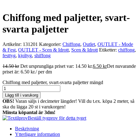
Chiffong med paljetter, svart-
svarta paljetter
Artikelnr:
131201
Kategorier:
Chiffong
,
Outlet
,
OUTLET - Mode
& Fest
,
OUTLET - Scen & Idrott
,
Scen & Idrott
Etiketter:
chiffong
,
festtyg
,
kjoltyg
,
shiffong
14.50
kr
Det ursprungliga priset var: 14.50 kr.
6.50
kr
Det nuvarande
priset är: 6.50 kr.
/ per dm
Chiffong med paljetter, svart-svarta paljetter mängd
Lägg till i varukorg
OBS!
Varan säljs i decimeter längder! Vill du t.ex. köpa 2 meter, så
ska du lägga 20 st i varukorgen!
Minsta köpantal är 3dm!
Beställ tygprov för detta tyget
Beskrivning
Ytterligare information