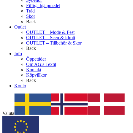
Sybehör
Fiffiga hjälpmedel
Tråd
Skor
Back
Outlet
OUTLET – Mode & Fest
OUTLET – Scen & Idrott
OUTLET – Tillbehör & Skor
Back
Info
Öppettider
Om AG:s Textil
Kontakt
Köpvillkor
Back
Konto
Valuta