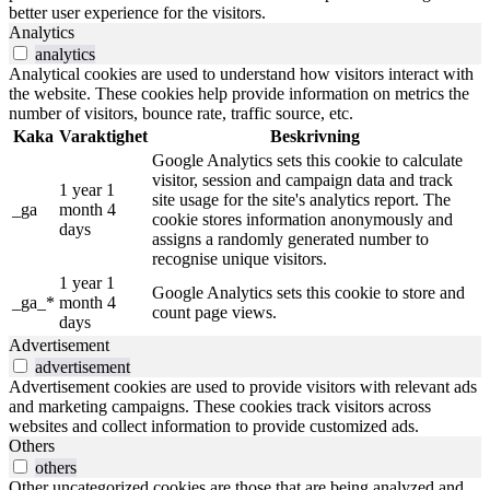
better user experience for the visitors.
Analytics
analytics
Analytical cookies are used to understand how visitors interact with
the website. These cookies help provide information on metrics the
number of visitors, bounce rate, traffic source, etc.
Kaka
Varaktighet
Beskrivning
Google Analytics sets this cookie to calculate
visitor, session and campaign data and track
1 year 1
site usage for the site's analytics report. The
_ga
month 4
cookie stores information anonymously and
days
assigns a randomly generated number to
recognise unique visitors.
1 year 1
Google Analytics sets this cookie to store and
_ga_*
month 4
count page views.
days
Advertisement
advertisement
Advertisement cookies are used to provide visitors with relevant ads
and marketing campaigns. These cookies track visitors across
websites and collect information to provide customized ads.
Others
others
Other uncategorized cookies are those that are being analyzed and