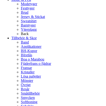
Modetyger
Festtyger
Brud
Jersey & Stickat
Sweatshirt
Barntyger
Ytterplagg
Back
Tillbehör & Skor
Band
Applikationer
BH-Kupor
Blixtlås
Boa o Marabou
Fjäderfrans o fjädrar
Fransar
Kristaller
Lösa paljetter
Mönster
Övrigt
Resår
Småtillbehör
Smycken
Softboning