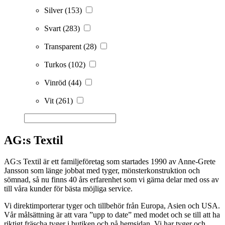
Silver
(153)
Svart
(283)
Transparent
(28)
Turkos
(102)
Vinröd
(44)
Vit
(261)
AG:s Textil
AG:s Textil är ett familjeföretag som startades 1990 av Anne-Grete
Jansson som länge jobbat med tyger, mönsterkonstruktion och
sömnad, så nu finns 40 års erfarenhet som vi gärna delar med oss av
till våra kunder för bästa möjliga service.
Vi direktimporterar tyger och tillbehör från Europa, Asien och USA.
Vår målsättning är att vara ”upp to date” med modet och se till att ha
riktigt fräscha tyger i butiken och på hemsidan. Vi har tyger och