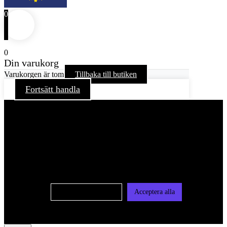
0
0
Din varukorg
Varukorgen är tom
Tillbaka till butiken
Fortsätt handla
För att ge dig en bättre upplevelse och service använder vi
oss av cookies på denna sajt. Cookies kan komma att
användas för personlig och icke personlig annonsering. Läs
vår integritetspolicy
Cookie-inställningar
Acceptera alla