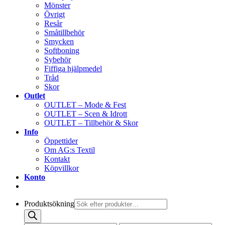
Mönster
Övrigt
Resår
Småtillbehör
Smycken
Softboning
Sybehör
Fiffiga hjälpmedel
Tråd
Skor
Outlet
OUTLET – Mode & Fest
OUTLET – Scen & Idrott
OUTLET – Tillbehör & Skor
Info
Öppettider
Om AG:s Textil
Kontakt
Köpvillkor
Konto
Produktsökning