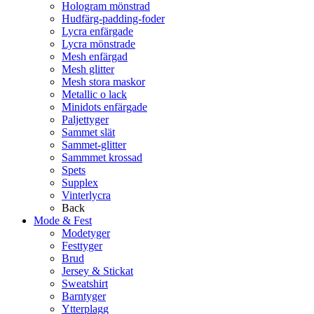
Hologram mönstrad
Hudfärg-padding-foder
Lycra enfärgade
Lycra mönstrade
Mesh enfärgad
Mesh glitter
Mesh stora maskor
Metallic o lack
Minidots enfärgade
Paljettyger
Sammet slät
Sammet-glitter
Sammmet krossad
Spets
Supplex
Vinterlycra
Back
Mode & Fest
Modetyger
Festtyger
Brud
Jersey & Stickat
Sweatshirt
Barntyger
Ytterplagg