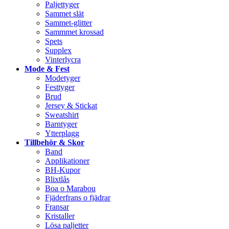
Paljettyger
Sammet slät
Sammet-glitter
Sammmet krossad
Spets
Supplex
Vinterlycra
Mode & Fest
Modetyger
Festtyger
Brud
Jersey & Stickat
Sweatshirt
Barntyger
Ytterplagg
Tillbehör & Skor
Band
Applikationer
BH-Kupor
Blixtlås
Boa o Marabou
Fjäderfrans o fjädrar
Fransar
Kristaller
Lösa paljetter