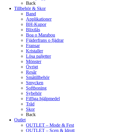
Back
Tillbehör & Skor
Band
Applikationer
BH-Kupor
Blixtlås
Boa o Marabou
Fjäderfrans o fjädrar
Fransar
Kristaller
Lösa paljetter
Mönster
Övrigt
Resår
Småtillbehör
Smycken
Softboning
Sybehör
Fiffiga hjälpmedel
Tråd
Skor
Back
Outlet
OUTLET – Mode & Fest
OUTLET – Scen & Idrott