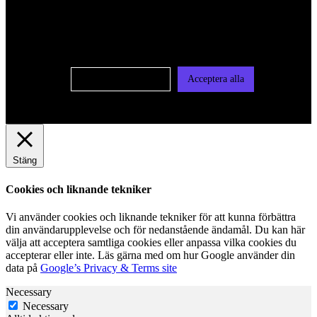
oss av cookies på denna sajt. Cookies kan komma att
användas för personlig och icke personlig annonsering. Läs
vår integritetspolicy
Cookie-inställningar
Acceptera alla
Stäng
Cookies och liknande tekniker
Vi använder cookies och liknande tekniker för att kunna förbättra
din användarupplevelse och för nedanstående ändamål. Du kan här
välja att acceptera samtliga cookies eller anpassa vilka cookies du
accepterar eller inte. Läs gärna med om hur Google använder din
data på
Google’s Privacy & Terms site
Necessary
Necessary