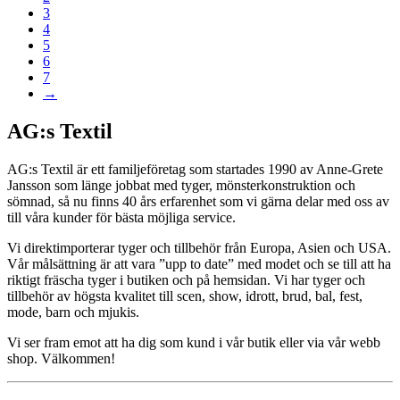
3
4
5
6
7
→
AG:s Textil
AG:s Textil är ett familjeföretag som startades 1990 av Anne-Grete
Jansson som länge jobbat med tyger, mönsterkonstruktion och
sömnad, så nu finns 40 års erfarenhet som vi gärna delar med oss av
till våra kunder för bästa möjliga service.
Vi direktimporterar tyger och tillbehör från Europa, Asien och USA.
Vår målsättning är att vara ”upp to date” med modet och se till att ha
riktigt fräscha tyger i butiken och på hemsidan. Vi har tyger och
tillbehör av högsta kvalitet till scen, show, idrott, brud, bal, fest,
mode, barn och mjukis.
Vi ser fram emot att ha dig som kund i vår butik eller via vår webb
shop. Välkommen!