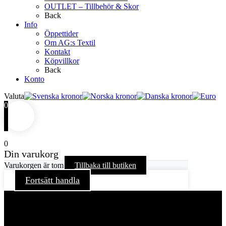
OUTLET – Tillbehör & Skor
Back
Info
Öppettider
Om AG:s Textil
Kontakt
Köpvillkor
Back
Konto
Valuta
0
0
Din varukorg
Varukorgen är tom
Tillbaka till butiken
Fortsätt handla
För att ge dig en bättre upplevelse och service använder vi