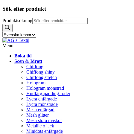
Sök efter produkt
Produktsökning
Menu
Boka tid
Scen & Idrott
Chiffong
Chiffong shiny
Chiffong stretch
Hologram
Hologram mönstrad
Hudfärg-padding-foder
Lycra enfärgade
Lycra mönstrade
Mesh enfärgad
Mesh glitter
Mesh stora maskor
Metallic o lack
Minidots enfärgade