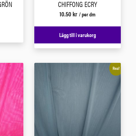
GRÖN
CHIFFONG ECRY
10.50
kr
/ per dm
Lägg till i varukorg
Rea!