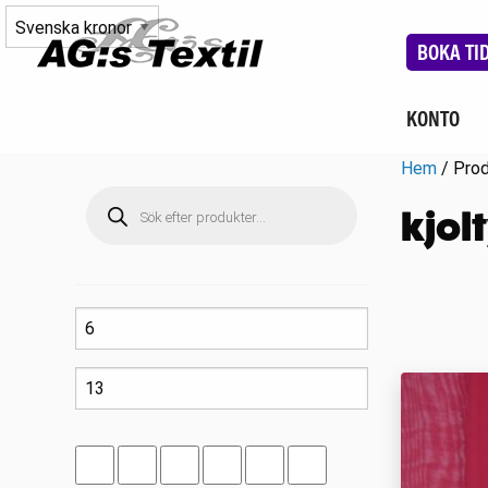
BOKA TI
KONTO
Hem
/ Prod
Produktsökning
kjol