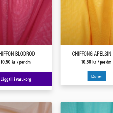
HIFFON BLODRÖD
CHIFFONG APELSIN
10.50
kr
10.50
kr
/ per dm
/ per dm
Läs mer
Lägg till i varukorg