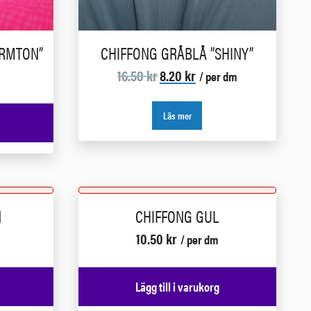
ARMTON”
CHIFFONG GRÅBLÅ ”SHINY”
Det
Det
16.50
kr
8.20
kr
/ per dm
ursprungliga
nuvarande
priset
priset
var:
är:
Läs mer
16.50 kr.
8.20 kr.
N
CHIFFONG GUL
10.50
kr
/ per dm
Lägg till i varukorg