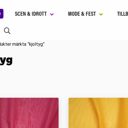
D
SCEN & IDROTT
MODE & FEST
TILL
ukter märkta ”kjoltyg”
tyg