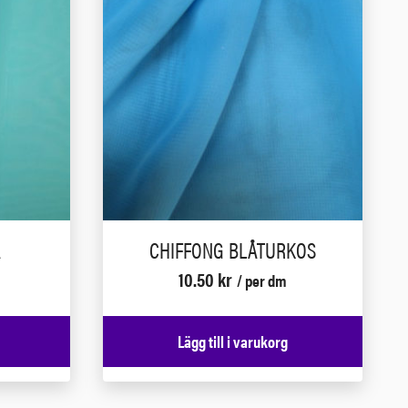
A
CHIFFONG BLÅTURKOS
10.50
kr
/ per dm
Lägg till i varukorg