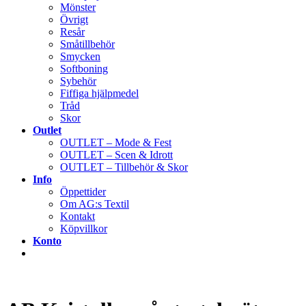
Mönster
Övrigt
Resår
Småtillbehör
Smycken
Softboning
Sybehör
Fiffiga hjälpmedel
Tråd
Skor
Outlet
OUTLET – Mode & Fest
OUTLET – Scen & Idrott
OUTLET – Tillbehör & Skor
Info
Öppettider
Om AG:s Textil
Kontakt
Köpvillkor
Konto