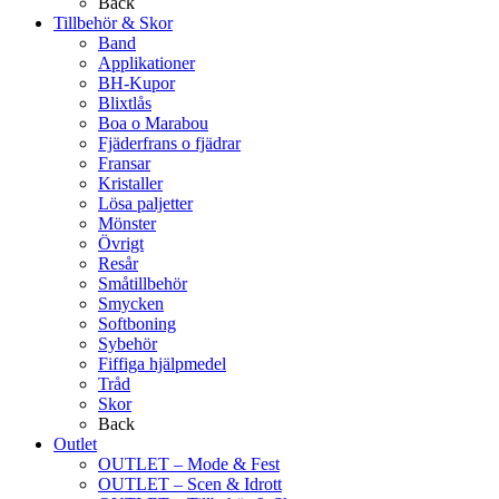
Back
Tillbehör & Skor
Band
Applikationer
BH-Kupor
Blixtlås
Boa o Marabou
Fjäderfrans o fjädrar
Fransar
Kristaller
Lösa paljetter
Mönster
Övrigt
Resår
Småtillbehör
Smycken
Softboning
Sybehör
Fiffiga hjälpmedel
Tråd
Skor
Back
Outlet
OUTLET – Mode & Fest
OUTLET – Scen & Idrott