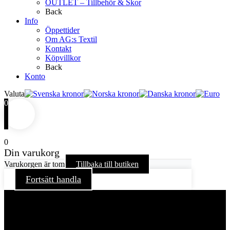
OUTLET – Tillbehör & Skor
Back
Info
Öppettider
Om AG:s Textil
Kontakt
Köpvillkor
Back
Konto
Valuta
0
0
Din varukorg
Varukorgen är tom
Tillbaka till butiken
Fortsätt handla
För att ge dig en bättre upplevelse och service använder vi