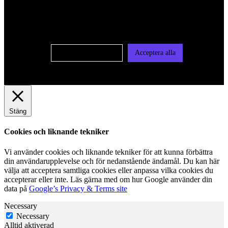
oss av cookies på denna sajt. Cookies kan komma att
användas för personlig och icke personlig annonsering. Läs
vår integritetspolicy
Cookie-inställningar
Acceptera alla
Stäng
Cookies och liknande tekniker
Vi använder cookies och liknande tekniker för att kunna förbättra
din användarupplevelse och för nedanstående ändamål. Du kan här
välja att acceptera samtliga cookies eller anpassa vilka cookies du
accepterar eller inte. Läs gärna med om hur Google använder din
data på
Google’s Privacy & Terms site
Necessary
Necessary
Alltid aktiverad