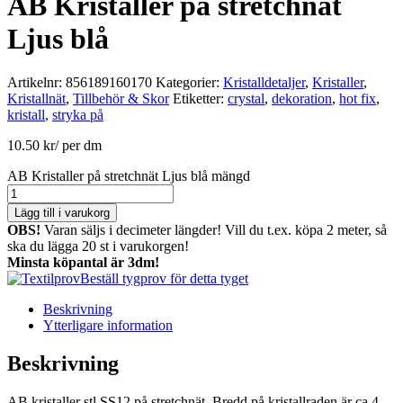
AB Kristaller på stretchnät
Ljus blå
Artikelnr:
856189160170
Kategorier:
Kristalldetaljer
,
Kristaller
,
Kristallnät
,
Tillbehör & Skor
Etiketter:
crystal
,
dekoration
,
hot fix
,
kristall
,
stryka på
10.50
kr
/ per dm
AB Kristaller på stretchnät Ljus blå mängd
Lägg till i varukorg
OBS!
Varan säljs i decimeter längder! Vill du t.ex. köpa 2 meter, så
ska du lägga 20 st i varukorgen!
Minsta köpantal är 3dm!
Beställ tygprov för detta tyget
Beskrivning
Ytterligare information
Beskrivning
AB kristaller stl SS12 på stretchnät. Bredd på kristallraden är ca 4