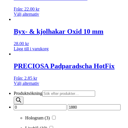
Från:
22.00
kr
Välj alternativ
Byx- & kjolhakar Oxid 10 mm
28.00
kr
Lägg till i varukorg
PRECIOSA Padparadscha HotFix
Från:
2.85
kr
Välj alternativ
Produktsökning
Hologram
(3)