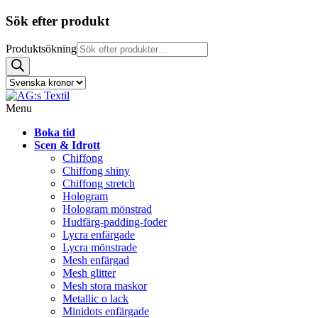
Sök efter produkt
Produktsökning
Menu
Boka tid
Scen & Idrott
Chiffong
Chiffong shiny
Chiffong stretch
Hologram
Hologram mönstrad
Hudfärg-padding-foder
Lycra enfärgade
Lycra mönstrade
Mesh enfärgad
Mesh glitter
Mesh stora maskor
Metallic o lack
Minidots enfärgade