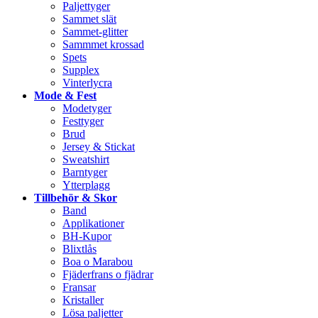
Paljettyger
Sammet slät
Sammet-glitter
Sammmet krossad
Spets
Supplex
Vinterlycra
Mode & Fest
Modetyger
Festtyger
Brud
Jersey & Stickat
Sweatshirt
Barntyger
Ytterplagg
Tillbehör & Skor
Band
Applikationer
BH-Kupor
Blixtlås
Boa o Marabou
Fjäderfrans o fjädrar
Fransar
Kristaller
Lösa paljetter