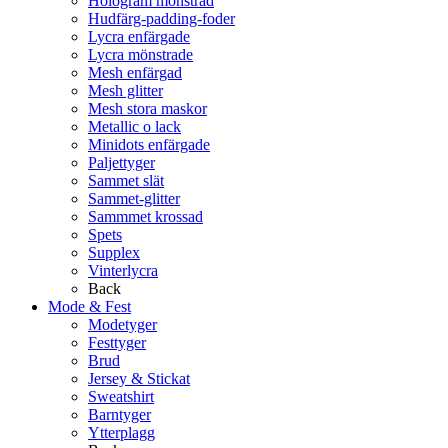
Hologram mönstrad
Hudfärg-padding-foder
Lycra enfärgade
Lycra mönstrade
Mesh enfärgad
Mesh glitter
Mesh stora maskor
Metallic o lack
Minidots enfärgade
Paljettyger
Sammet slät
Sammet-glitter
Sammmet krossad
Spets
Supplex
Vinterlycra
Back
Mode & Fest
Modetyger
Festtyger
Brud
Jersey & Stickat
Sweatshirt
Barntyger
Ytterplagg