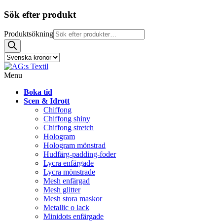
Sök efter produkt
Produktsökning
Menu
Boka tid
Scen & Idrott
Chiffong
Chiffong shiny
Chiffong stretch
Hologram
Hologram mönstrad
Hudfärg-padding-foder
Lycra enfärgade
Lycra mönstrade
Mesh enfärgad
Mesh glitter
Mesh stora maskor
Metallic o lack
Minidots enfärgade