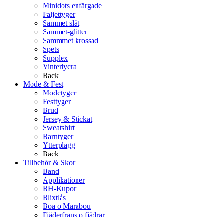
Minidots enfärgade
Paljettyger
Sammet slät
Sammet-glitter
Sammmet krossad
Spets
Supplex
Vinterlycra
Back
Mode & Fest
Modetyger
Festtyger
Brud
Jersey & Stickat
Sweatshirt
Barntyger
Ytterplagg
Back
Tillbehör & Skor
Band
Applikationer
BH-Kupor
Blixtlås
Boa o Marabou
Fjäderfrans o fjädrar