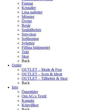
Fransar
Kristaller
Lösa paljetter
Mönster
Övrigt
Resår
Småtillbehör
Smycken
Softboning
Sybehör
Fiffiga hjälpmedel
Tråd
Skor
Back
Outlet
OUTLET – Mode & Fest
OUTLET – Scen & Idrott
OUTLET – Tillbehör & Skor
Back
Info
Öppettider
Om AG:s Textil
Kontakt
Köpvillkor
Back