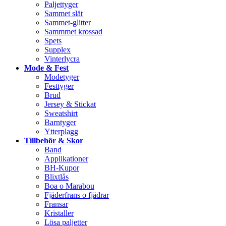
Paljettyger
Sammet slät
Sammet-glitter
Sammmet krossad
Spets
Supplex
Vinterlycra
Mode & Fest
Modetyger
Festtyger
Brud
Jersey & Stickat
Sweatshirt
Barntyger
Ytterplagg
Tillbehör & Skor
Band
Applikationer
BH-Kupor
Blixtlås
Boa o Marabou
Fjäderfrans o fjädrar
Fransar
Kristaller
Lösa paljetter