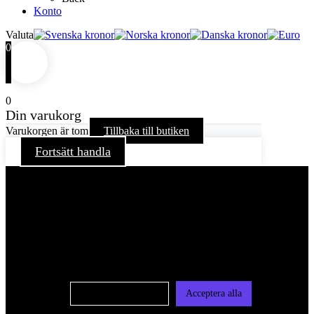
Konto
Valuta
0
0
Din varukorg
Varukorgen är tom
Tillbaka till butiken
Fortsätt handla
För att ge dig en bättre upplevelse och service använder vi
oss av cookies på denna sajt. Cookies kan komma att
användas för personlig och icke personlig annonsering. Läs
vår integritetspolicy
Cookie-inställningar
Acceptera alla