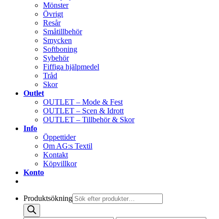
Mönster
Övrigt
Resår
Småtillbehör
Smycken
Softboning
Sybehör
Fiffiga hjälpmedel
Tråd
Skor
Outlet
OUTLET – Mode & Fest
OUTLET – Scen & Idrott
OUTLET – Tillbehör & Skor
Info
Öppettider
Om AG:s Textil
Kontakt
Köpvillkor
Konto
Produktsökning