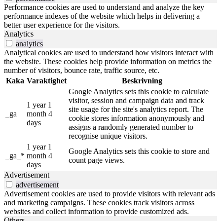
Performance cookies are used to understand and analyze the key
performance indexes of the website which helps in delivering a
better user experience for the visitors.
Analytics
analytics
Analytical cookies are used to understand how visitors interact with
the website. These cookies help provide information on metrics the
number of visitors, bounce rate, traffic source, etc.
Kaka
Varaktighet
Beskrivning
Google Analytics sets this cookie to calculate
visitor, session and campaign data and track
1 year 1
site usage for the site's analytics report. The
_ga
month 4
cookie stores information anonymously and
days
assigns a randomly generated number to
recognise unique visitors.
1 year 1
Google Analytics sets this cookie to store and
_ga_*
month 4
count page views.
days
Advertisement
advertisement
Advertisement cookies are used to provide visitors with relevant ads
and marketing campaigns. These cookies track visitors across
websites and collect information to provide customized ads.
Others