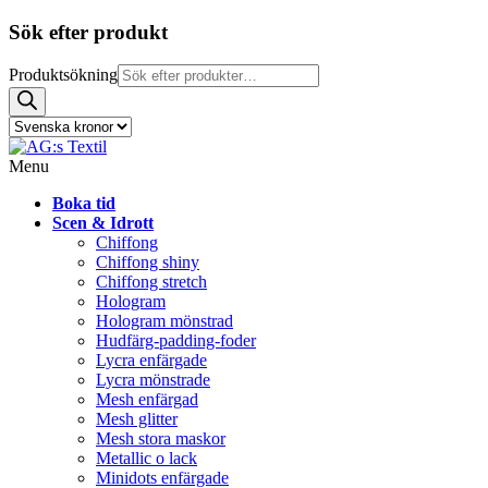
Sök efter produkt
Produktsökning
Menu
Boka tid
Scen & Idrott
Chiffong
Chiffong shiny
Chiffong stretch
Hologram
Hologram mönstrad
Hudfärg-padding-foder
Lycra enfärgade
Lycra mönstrade
Mesh enfärgad
Mesh glitter
Mesh stora maskor
Metallic o lack
Minidots enfärgade