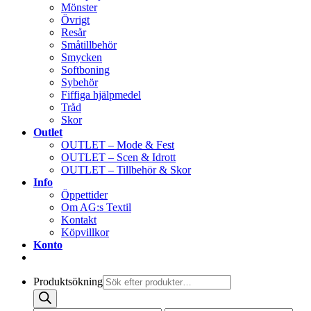
Mönster
Övrigt
Resår
Småtillbehör
Smycken
Softboning
Sybehör
Fiffiga hjälpmedel
Tråd
Skor
Outlet
OUTLET – Mode & Fest
OUTLET – Scen & Idrott
OUTLET – Tillbehör & Skor
Info
Öppettider
Om AG:s Textil
Kontakt
Köpvillkor
Konto
Produktsökning