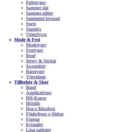
Paljettyger
Sammet slät
Sammet-glitter
Sammmet krossad
Spets
Supplex
Vinterlycra
Mode & Fest
Modetyger
Festtyger
Brud
Jersey & Stickat
Sweatshirt
Barntyger
Ytterplagg
Tillbehör & Skor
Band
Applikationer
BH-Kupor
Blixtlås
Boa o Marabou
Fjäderfrans o fjädrar
Fransar
Kristaller
Lösa paljetter