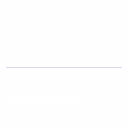
modet och se till att ha riktigt fräscha tyger i butiken och
på hemsidan. Vi har tyger och tillbehör av högsta kvalitet
till scen, show, idrott, brud, bal, fest, mode, barn och
mjukis.
Vi ser fram emot att ha dig som kund i vår butik eller via
vår webb shop. Välkommen!
START
SCEN & IDROTT
MODE & FEST
TILLBEHÖR &
SKOR
OM AG:S TEXTIL
KÖPVILLKOR
KONTAKT
Butiksinformation
Vi finns på: Ekedalsgatan 15, 534 34 VARA
Välkommen!