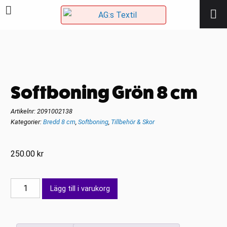
Softboning Grön 8 cm
Artikelnr:
2091002138
Kategorier:
Bredd 8 cm
,
Softboning
,
Tillbehör & Skor
250.00
kr
Softboning
Lägg till i varukorg
Grön
8
cm