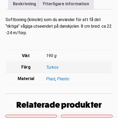
Beskrivning
Ytterligare information
mängd
Softboning (krinolin) som du använder för att få det
“riktiga” vågiga utseendet på danskjolen. 8 cm bred. ca 22
-24 m/förp.
Vikt
190 g
Färg
Turkos
Material
Plast
,
Plastic
Relaterade produkter