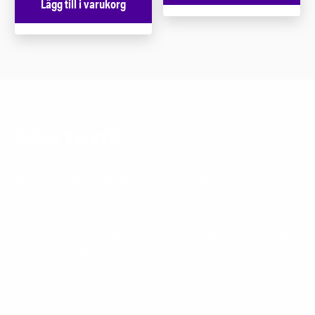
Lägg till i varukorg
AG:s Textil
AG:s Textil är ett familjeföretag som startades 1990 av
Anne-Grete Jansson som länge jobbat med tyger,
mönsterkonstruktion och sömnad, så nu finns 40 års
erfarenhet som vi gärna delar med oss av till våra kunder
för bästa möjliga service.
Vi direktimporterar tyger och tillbehör från Europa, Asien
och USA. Vår målsättning är att vara ”upp to date” med