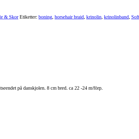
ör & Skor
Etiketter:
boning
,
horsehair braid
,
krinolin
,
krinolinband
,
Sof
utseendet på danskjolen. 8 cm bred. ca 22 -24 m/förp.