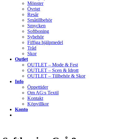
Mönster
Övrigt
Resår
Småtillbehör
Smycken
Softboning
Sybehör
Fiffiga hjälpmedel
Tråd
Skor
Outlet
OUTLET – Mode & Fest
OUTLET – Scen & Idrott
OUTLET – Tillbehör & Skor
Info
Öppettider
Om AG:s Textil
Kontakt
Köpvillkor
Konto