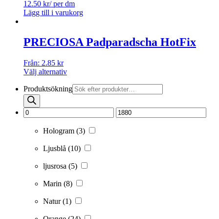
12.50
kr
/ per dm
Lägg till i varukorg
PRECIOSA Padparadscha HotFix
Från:
2.85
kr
Välj alternativ
Produktsökning
Hologram
(3)
Ljusblå
(10)
ljusrosa
(5)
Marin
(8)
Natur
(1)
Orange
(24)