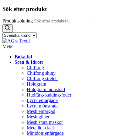
Sök efter produkt
Produktsökning
Menu
Boka tid
Scen & Idrott
Chiffong
Chiffong shiny
Chiffong stretch
Hologram
Hologram mönstrad
Hudfärg-padding-foder
Lycra enfärgade
Lycra mönstrade
Mesh enfärgad
Mesh glitter
Mesh stora maskor
Metallic o lack
Minidots enfärgade