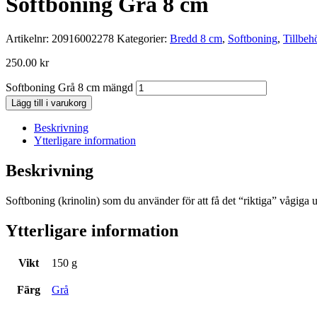
Softboning Grå 8 cm
Artikelnr:
20916002278
Kategorier:
Bredd 8 cm
,
Softboning
,
Tillbeh
250.00
kr
Softboning Grå 8 cm mängd
Lägg till i varukorg
Beskrivning
Ytterligare information
Beskrivning
Softboning (krinolin) som du använder för att få det “riktiga” vågiga 
Ytterligare information
Vikt
150 g
Färg
Grå