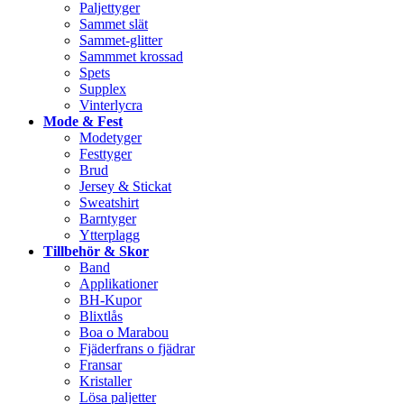
Paljettyger
Sammet slät
Sammet-glitter
Sammmet krossad
Spets
Supplex
Vinterlycra
Mode & Fest
Modetyger
Festtyger
Brud
Jersey & Stickat
Sweatshirt
Barntyger
Ytterplagg
Tillbehör & Skor
Band
Applikationer
BH-Kupor
Blixtlås
Boa o Marabou
Fjäderfrans o fjädrar
Fransar
Kristaller
Lösa paljetter