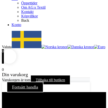
Öppettider
Om AG:s Textil
Kontakt
Köpvillkor
Back
Konto
Valuta
0
0
Din varukorg
Varukorgen är tom
Tillbaka till butiken
Fortsätt handla
För att ge dig en bättre upplevelse och service använder vi