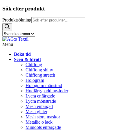
Sök efter produkt
Produktsökning
Menu
Boka tid
Scen & Idrott
Chiffong
Chiffong shiny
Chiffong stretch
Hologram
Hologram mönstrad
Hudfärg-padding-foder
Lycra enfärgade
Lycra mönstrade
Mesh enfärgad
Mesh glitter
Mesh stora maskor
Metallic o lack
Minidots enfärgade