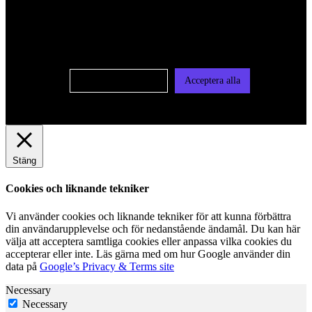
oss av cookies på denna sajt. Cookies kan komma att
användas för personlig och icke personlig annonsering. Läs
vår integritetspolicy
Cookie-inställningar
Acceptera alla
Stäng
Cookies och liknande tekniker
Vi använder cookies och liknande tekniker för att kunna förbättra
din användarupplevelse och för nedanstående ändamål. Du kan här
välja att acceptera samtliga cookies eller anpassa vilka cookies du
accepterar eller inte. Läs gärna med om hur Google använder din
data på
Google’s Privacy & Terms site
Necessary
Necessary