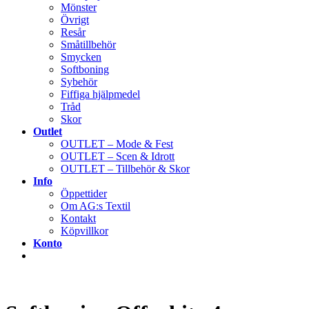
Mönster
Övrigt
Resår
Småtillbehör
Smycken
Softboning
Sybehör
Fiffiga hjälpmedel
Tråd
Skor
Outlet
OUTLET – Mode & Fest
OUTLET – Scen & Idrott
OUTLET – Tillbehör & Skor
Info
Öppettider
Om AG:s Textil
Kontakt
Köpvillkor
Konto