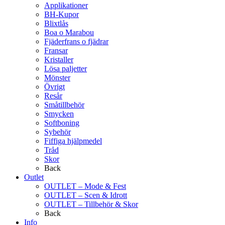
Applikationer
BH-Kupor
Blixtlås
Boa o Marabou
Fjäderfrans o fjädrar
Fransar
Kristaller
Lösa paljetter
Mönster
Övrigt
Resår
Småtillbehör
Smycken
Softboning
Sybehör
Fiffiga hjälpmedel
Tråd
Skor
Back
Outlet
OUTLET – Mode & Fest
OUTLET – Scen & Idrott
OUTLET – Tillbehör & Skor
Back
Info