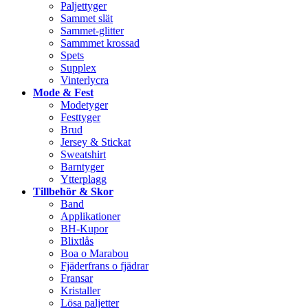
Paljettyger
Sammet slät
Sammet-glitter
Sammmet krossad
Spets
Supplex
Vinterlycra
Mode & Fest
Modetyger
Festtyger
Brud
Jersey & Stickat
Sweatshirt
Barntyger
Ytterplagg
Tillbehör & Skor
Band
Applikationer
BH-Kupor
Blixtlås
Boa o Marabou
Fjäderfrans o fjädrar
Fransar
Kristaller
Lösa paljetter