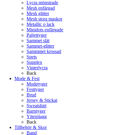
Lycra mönstrade
Mesh enfärgad
Mesh glitter
Mesh stora maskor
Metallic o lack
Minidots enfärgade
Paljettyger
Sammet slät
Sammet-glitter
Sammmet krossad
Spets
Supplex
Vinterlycra
Back
Mode & Fest
Modetyger
Festtyger
Brud
Jersey & Stickat
Sweatshirt
Barntyger
Ytterplagg
Back
Tillbehör & Skor
Band