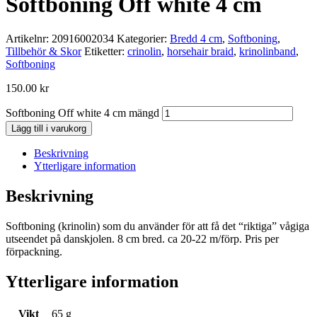
Softboning Off white 4 cm
Artikelnr:
20916002034
Kategorier:
Bredd 4 cm
,
Softboning
,
Tillbehör & Skor
Etiketter:
crinolin
,
horsehair braid
,
krinolinband
,
Softboning
150.00
kr
Softboning Off white 4 cm mängd
Lägg till i varukorg
Beskrivning
Ytterligare information
Beskrivning
Softboning (krinolin) som du använder för att få det “riktiga” vågiga
utseendet på danskjolen. 8 cm bred. ca 20-22 m/förp. Pris per
förpackning.
Ytterligare information
Vikt
65 g