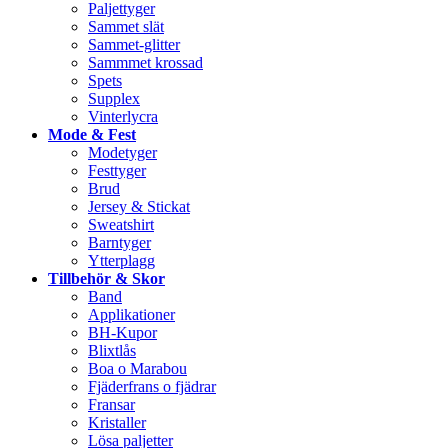
Paljettyger
Sammet slät
Sammet-glitter
Sammmet krossad
Spets
Supplex
Vinterlycra
Mode & Fest
Modetyger
Festtyger
Brud
Jersey & Stickat
Sweatshirt
Barntyger
Ytterplagg
Tillbehör & Skor
Band
Applikationer
BH-Kupor
Blixtlås
Boa o Marabou
Fjäderfrans o fjädrar
Fransar
Kristaller
Lösa paljetter