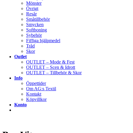
Mönster
Övrigt
Resår
Småtillbehör
Smycken
Softboning
Sybehör
Fiffiga hjälpmedel
Tråd
Skor
Outlet
OUTLET – Mode & Fest
OUTLET – Scen & Idrott
OUTLET – Tillbehör & Skor
Info
Öppettider
Om AG:s Textil
Kontakt
Köpvillkor
Konto