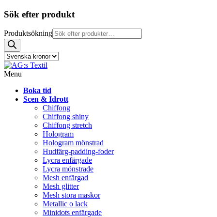
Sök efter produkt
Produktsökning
Menu
Boka tid
Scen & Idrott
Chiffong
Chiffong shiny
Chiffong stretch
Hologram
Hologram mönstrad
Hudfärg-padding-foder
Lycra enfärgade
Lycra mönstrade
Mesh enfärgad
Mesh glitter
Mesh stora maskor
Metallic o lack
Minidots enfärgade