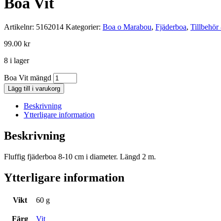
Boa Vit
Artikelnr:
5162014
Kategorier:
Boa o Marabou
,
Fjäderboa
,
Tillbehör
99.00
kr
8 i lager
Boa Vit mängd
Lägg till i varukorg
Beskrivning
Ytterligare information
Beskrivning
Fluffig fjäderboa 8-10 cm i diameter. Längd 2 m.
Ytterligare information
Vikt
60 g
Färg
Vit