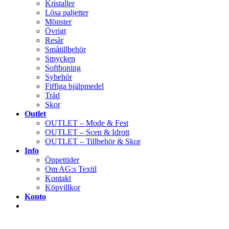
Kristaller
Lösa paljetter
Mönster
Övrigt
Resår
Småtillbehör
Smycken
Softboning
Sybehör
Fiffiga hjälpmedel
Tråd
Skor
Outlet
OUTLET – Mode & Fest
OUTLET – Scen & Idrott
OUTLET – Tillbehör & Skor
Info
Öppettider
Om AG:s Textil
Kontakt
Köpvillkor
Konto