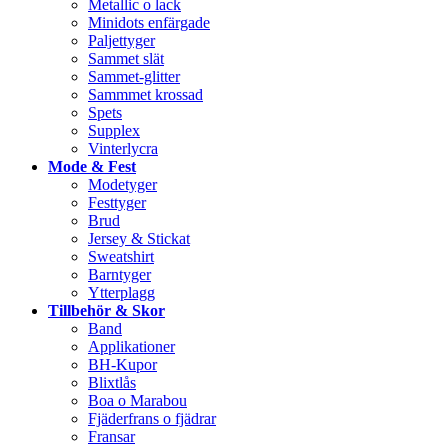
Metallic o lack
Minidots enfärgade
Paljettyger
Sammet slät
Sammet-glitter
Sammmet krossad
Spets
Supplex
Vinterlycra
Mode & Fest
Modetyger
Festtyger
Brud
Jersey & Stickat
Sweatshirt
Barntyger
Ytterplagg
Tillbehör & Skor
Band
Applikationer
BH-Kupor
Blixtlås
Boa o Marabou
Fjäderfrans o fjädrar
Fransar