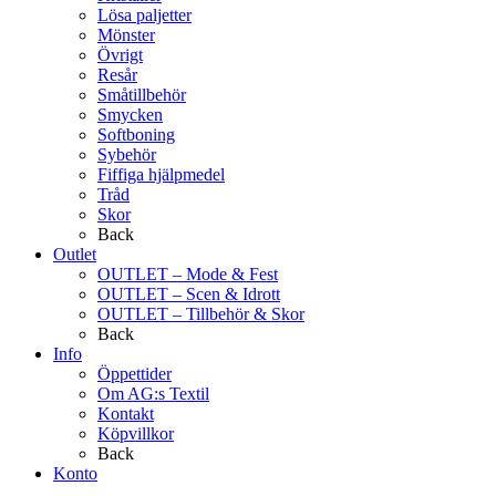
Lösa paljetter
Mönster
Övrigt
Resår
Småtillbehör
Smycken
Softboning
Sybehör
Fiffiga hjälpmedel
Tråd
Skor
Back
Outlet
OUTLET – Mode & Fest
OUTLET – Scen & Idrott
OUTLET – Tillbehör & Skor
Back
Info
Öppettider
Om AG:s Textil
Kontakt
Köpvillkor
Back
Konto