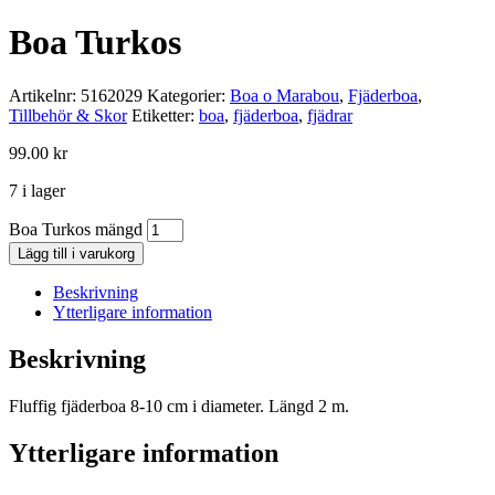
Boa Turkos
Artikelnr:
5162029
Kategorier:
Boa o Marabou
,
Fjäderboa
,
Tillbehör & Skor
Etiketter:
boa
,
fjäderboa
,
fjädrar
99.00
kr
7 i lager
Boa Turkos mängd
Lägg till i varukorg
Beskrivning
Ytterligare information
Beskrivning
Fluffig fjäderboa 8-10 cm i diameter. Längd 2 m.
Ytterligare information