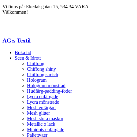
Vi finns på: Ekedalsgatan 15, 534 34 VARA
Välkommen!
AG:s Textil
Boka tid
Scen & Idrott
Chiffong
Chiffong shiny
Chiffong stretch
Hologram
Hologram mönstrad
Hudfärg-padding-foder
Lycra enfärgade
Lycra mönstrade
Mesh enfärgad
Mesh glitter
Mesh stora maskor
Metallic o lack
Minidots enfärgade
Paljettyger