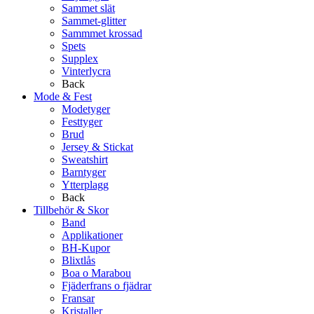
Sammet slät
Sammet-glitter
Sammmet krossad
Spets
Supplex
Vinterlycra
Back
Mode & Fest
Modetyger
Festtyger
Brud
Jersey & Stickat
Sweatshirt
Barntyger
Ytterplagg
Back
Tillbehör & Skor
Band
Applikationer
BH-Kupor
Blixtlås
Boa o Marabou
Fjäderfrans o fjädrar
Fransar
Kristaller