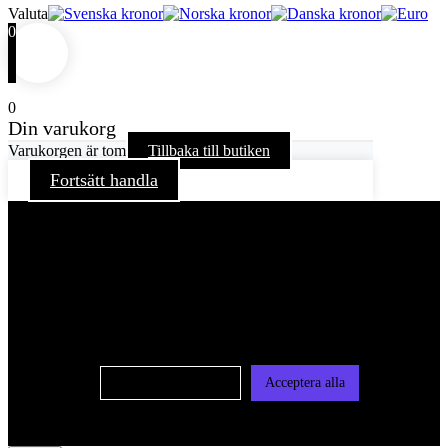
Valuta
0
0
Din varukorg
Varukorgen är tom
Tillbaka till butiken
Fortsätt handla
För att ge dig en bättre upplevelse och service använder vi
oss av cookies på denna sajt. Cookies kan komma att
användas för personlig och icke personlig annonsering. Läs
vår integritetspolicy
Cookie-inställningar
Acceptera alla