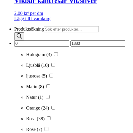
Vikbar kantresår Vit/silver
2.00
kr
/ per dm
Lägg till i varukorg
Produktsökning
Hologram
(3)
Ljusblå
(10)
ljusrosa
(5)
Marin
(8)
Natur
(1)
Orange
(24)
Rosa
(38)
Rose
(7)