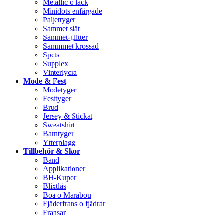
Metallic o lack
Minidots enfärgade
Paljettyger
Sammet slät
Sammet-glitter
Sammmet krossad
Spets
Supplex
Vinterlycra
Mode & Fest
Modetyger
Festtyger
Brud
Jersey & Stickat
Sweatshirt
Barntyger
Ytterplagg
Tillbehör & Skor
Band
Applikationer
BH-Kupor
Blixtlås
Boa o Marabou
Fjäderfrans o fjädrar
Fransar