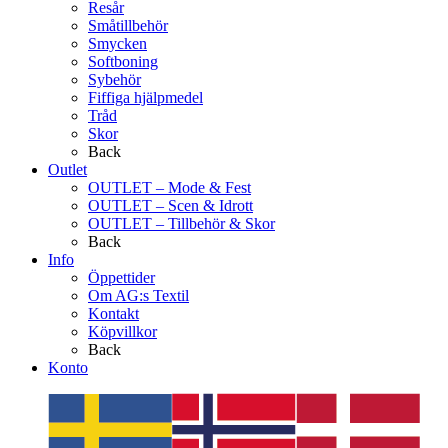
Resår
Småtillbehör
Smycken
Softboning
Sybehör
Fiffiga hjälpmedel
Tråd
Skor
Back
Outlet
OUTLET – Mode & Fest
OUTLET – Scen & Idrott
OUTLET – Tillbehör & Skor
Back
Info
Öppettider
Om AG:s Textil
Kontakt
Köpvillkor
Back
Konto