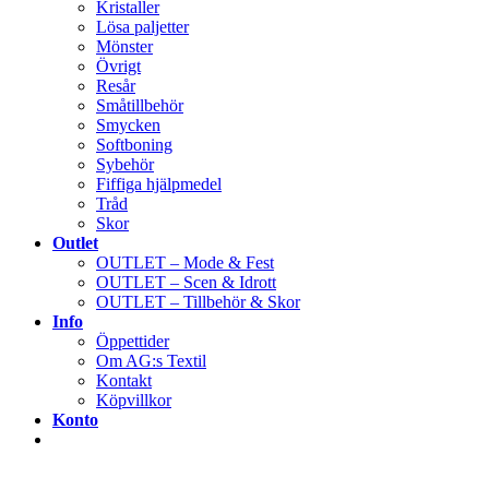
Kristaller
Lösa paljetter
Mönster
Övrigt
Resår
Småtillbehör
Smycken
Softboning
Sybehör
Fiffiga hjälpmedel
Tråd
Skor
Outlet
OUTLET – Mode & Fest
OUTLET – Scen & Idrott
OUTLET – Tillbehör & Skor
Info
Öppettider
Om AG:s Textil
Kontakt
Köpvillkor
Konto