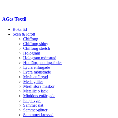
AG:s Textil
Boka tid
Scen & Idrott
Chiffong
Chiffong shiny
Chiffong stretch
Hologram
Hologram mönstrad
Hudfärg-padding-foder
Lycra enfärgade
Lycra mönstrade
Mesh enfärgad
Mesh glitter
Mesh stora maskor
Metallic o lack
Minidots enfärgade
Paljettyger
Sammet slät
Sammet-glitter
Sammmet krossad