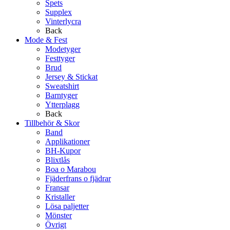
Spets
Supplex
Vinterlycra
Back
Mode & Fest
Modetyger
Festtyger
Brud
Jersey & Stickat
Sweatshirt
Barntyger
Ytterplagg
Back
Tillbehör & Skor
Band
Applikationer
BH-Kupor
Blixtlås
Boa o Marabou
Fjäderfrans o fjädrar
Fransar
Kristaller
Lösa paljetter
Mönster
Övrigt