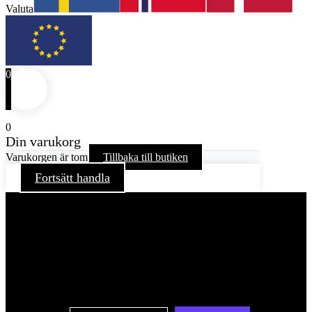
Valuta
0
0
Din varukorg
Varukorgen är tom
Tillbaka till butiken
Fortsätt handla
För att ge dig en bättre upplevelse och service använder vi
oss av cookies på denna sajt. Cookies kan komma att
användas för personlig och icke personlig annonsering. Läs
vår integritetspolicy