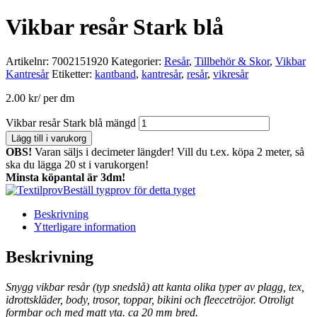
Vikbar resår Stark blå
Artikelnr:
7002151920
Kategorier:
Resår
,
Tillbehör & Skor
,
Vikbar
Kantresår
Etiketter:
kantband
,
kantresår
,
resår
,
vikresår
2.00
kr
/ per dm
Vikbar resår Stark blå mängd
Lägg till i varukorg
OBS!
Varan säljs i decimeter längder! Vill du t.ex. köpa 2 meter, så
ska du lägga 20 st i varukorgen!
Minsta köpantal är 3dm!
Beställ tygprov för detta tyget
Beskrivning
Ytterligare information
Beskrivning
Snygg vikbar resår (typ snedslå) att kanta olika typer av plagg, tex,
idrottskläder, body, trosor, toppar, bikini och fleecetröjor. Otroligt
formbar och med matt yta. ca 20 mm bred.