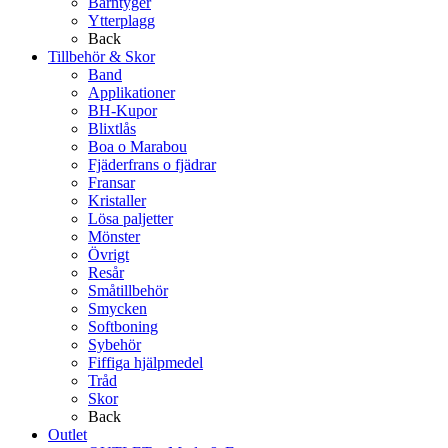
Barntyger
Ytterplagg
Back
Tillbehör & Skor
Band
Applikationer
BH-Kupor
Blixtlås
Boa o Marabou
Fjäderfrans o fjädrar
Fransar
Kristaller
Lösa paljetter
Mönster
Övrigt
Resår
Småtillbehör
Smycken
Softboning
Sybehör
Fiffiga hjälpmedel
Tråd
Skor
Back
Outlet