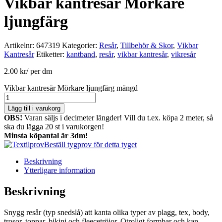
Vikbar kantresår Mörkare
ljungfärg
Artikelnr:
647319
Kategorier:
Resår
,
Tillbehör & Skor
,
Vikbar
Kantresår
Etiketter:
kantband
,
resår
,
vikbar kantresår
,
vikresår
2.00
kr
/ per dm
Vikbar kantresår Mörkare ljungfärg mängd
Lägg till i varukorg
OBS!
Varan säljs i decimeter längder! Vill du t.ex. köpa 2 meter, så
ska du lägga 20 st i varukorgen!
Minsta köpantal är 3dm!
Beställ tygprov för detta tyget
Beskrivning
Ytterligare information
Beskrivning
Snygg resår (typ snedslå) att kanta olika typer av plagg, tex, body,
trosor, toppar, bikini och fleecetröjor. Otroligt formbar och kan