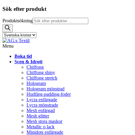
Sök efter produkt
Produktsökning
Menu
Boka tid
Scen & Idrott
Chiffong
Chiffong shiny
Chiffong stretch
Hologram
Hologram mönstrad
Hudfärg-padding-foder
Lycra enfärgade
Lycra mönstrade
Mesh enfärgad
Mesh glitter
Mesh stora maskor
Metallic o lack
Minidots enfärgade