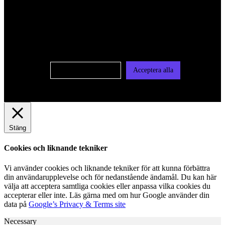
För att ge dig en bättre upplevelse och service använder vi
oss av cookies på denna sajt. Cookies kan komma att
användas för personlig och icke personlig annonsering. Läs
vår integritetspolicy
Cookie-inställningar
Acceptera alla
Stäng
Cookies och liknande tekniker
Vi använder cookies och liknande tekniker för att kunna förbättra
din användarupplevelse och för nedanstående ändamål. Du kan här
välja att acceptera samtliga cookies eller anpassa vilka cookies du
accepterar eller inte. Läs gärna med om hur Google använder din
data på
Google’s Privacy & Terms site
Necessary