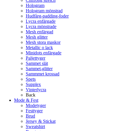
Chiffong stretch
Hologram
Hologram mönstrad
Hudfärg-padding-foder
Lycra enfärgade
Lycra mönstrade
Mesh enfärgad
Mesh glitter
Mesh stora maskor
Metallic o lack
Minidots enfärgade
Paljettyger
Sammet slät
Sammet-glitter
Sammmet krossad
Spets
Supplex
Vinterlycra
Back
Mode & Fest
Modetyger
Festtyger
Brud
Jersey & Stickat
Sweatshirt