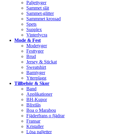
Paljettyger
Sammet slät
Sammet-glitter
Sammmet krossad
Spets
Supplex
Vinterlycra
Mode & Fest
Modetyger
Festtyger
Brud
Jersey & Stickat
Sweatshirt
Barntyger
Ytterplagg
Tillbehör & Skor
Band
Applikationer
BH-Kupor
Blixtlås
Boa o Marabou
Fjäderfrans o fjädrar
Fransar
Kristaller
Lösa paljetter