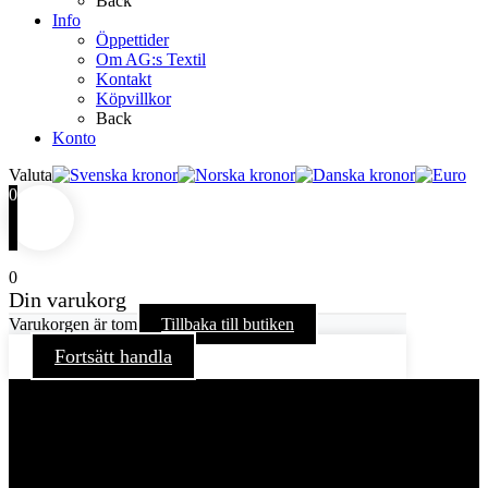
Back
Info
Öppettider
Om AG:s Textil
Kontakt
Köpvillkor
Back
Konto
Valuta
0
0
Din varukorg
Varukorgen är tom
Tillbaka till butiken
Fortsätt handla
För att ge dig en bättre upplevelse och service använder vi
oss av cookies på denna sajt. Cookies kan komma att