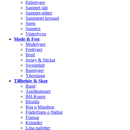
Paljettyger
Sammet slät
Sammet-glitter
Sammmet krossad
Spets
Supplex
Vinterlycra
Mode & Fest
Modetyger
Festtyger
Brud
Jersey & Stickat
Sweatshirt
Barntyger
Ytterplagg
Tillbehör & Skor
Band
Applikationer
BH-Kupor
Blixtlås
Boa o Marabou
Fjäderfrans o fjädrar
Fransar
Kristaller
Lösa paljetter