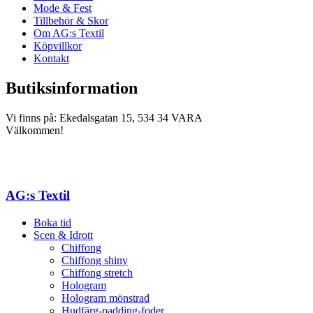
Mode & Fest
Tillbehör & Skor
Om AG:s Textil
Köpvillkor
Kontakt
Butiksinformation
Vi finns på: Ekedalsgatan 15, 534 34 VARA
Välkommen!
AG:s Textil
Boka tid
Scen & Idrott
Chiffong
Chiffong shiny
Chiffong stretch
Hologram
Hologram mönstrad
Hudfärg-padding-foder