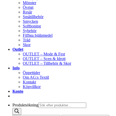
Mönster
Övrigt
Resår
Småtillbehör
Smycken
Softboning
Sybehör
Fiffiga hjälpmedel
Tråd
Skor
Outlet
OUTLET – Mode & Fest
OUTLET – Scen & Idrott
OUTLET – Tillbehör & Skor
Info
Öppettider
Om AG:s Textil
Kontakt
Köpvillkor
Konto
Produktsökning