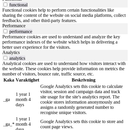
functional
Functional cookies help to perform certain functionalities like
sharing the content of the website on social media platforms, collect
feedbacks, and other third-party features.
Performance
performance
Performance cookies are used to understand and analyze the key
performance indexes of the website which helps in delivering a
better user experience for the visitors.
Analytics
analytics
Analytical cookies are used to understand how visitors interact with
the website. These cookies help provide information on metrics the
number of visitors, bounce rate, traffic source, etc.
Kaka
Varaktighet
Beskrivning
Google Analytics sets this cookie to calculate
visitor, session and campaign data and track
1 year 1
site usage for the site's analytics report. The
_ga
month 4
cookie stores information anonymously and
days
assigns a randomly generated number to
recognise unique visitors.
1 year 1
Google Analytics sets this cookie to store and
_ga_*
month 4
count page views.
days