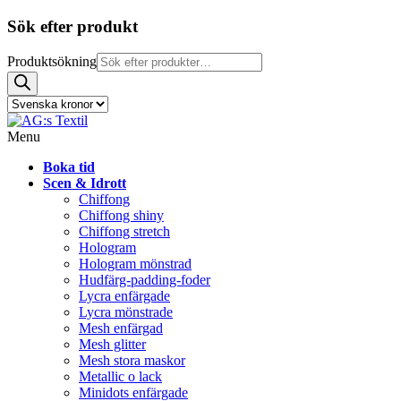
Sök efter produkt
Produktsökning
Menu
Boka tid
Scen & Idrott
Chiffong
Chiffong shiny
Chiffong stretch
Hologram
Hologram mönstrad
Hudfärg-padding-foder
Lycra enfärgade
Lycra mönstrade
Mesh enfärgad
Mesh glitter
Mesh stora maskor
Metallic o lack
Minidots enfärgade