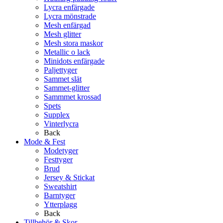
Lycra enfärgade
Lycra mönstrade
Mesh enfärgad
Mesh glitter
Mesh stora maskor
Metallic o lack
Minidots enfärgade
Paljettyger
Sammet slät
Sammet-glitter
Sammmet krossad
Spets
Supplex
Vinterlycra
Back
Mode & Fest
Modetyger
Festtyger
Brud
Jersey & Stickat
Sweatshirt
Barntyger
Ytterplagg
Back
Tillbehör & Skor