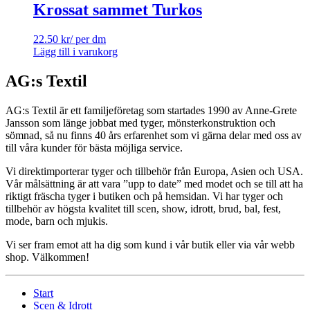
Krossat sammet Turkos
22.50
kr
/ per dm
Lägg till i varukorg
AG:s Textil
AG:s Textil är ett familjeföretag som startades 1990 av Anne-Grete
Jansson som länge jobbat med tyger, mönsterkonstruktion och
sömnad, så nu finns 40 års erfarenhet som vi gärna delar med oss av
till våra kunder för bästa möjliga service.
Vi direktimporterar tyger och tillbehör från Europa, Asien och USA.
Vår målsättning är att vara ”upp to date” med modet och se till att ha
riktigt fräscha tyger i butiken och på hemsidan. Vi har tyger och
tillbehör av högsta kvalitet till scen, show, idrott, brud, bal, fest,
mode, barn och mjukis.
Vi ser fram emot att ha dig som kund i vår butik eller via vår webb
shop. Välkommen!
Start
Scen & Idrott