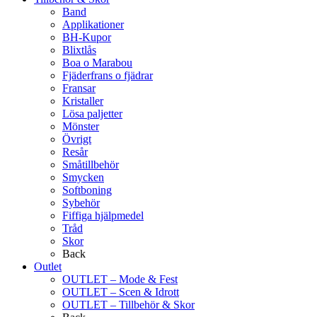
Band
Applikationer
BH-Kupor
Blixtlås
Boa o Marabou
Fjäderfrans o fjädrar
Fransar
Kristaller
Lösa paljetter
Mönster
Övrigt
Resår
Småtillbehör
Smycken
Softboning
Sybehör
Fiffiga hjälpmedel
Tråd
Skor
Back
Outlet
OUTLET – Mode & Fest
OUTLET – Scen & Idrott
OUTLET – Tillbehör & Skor