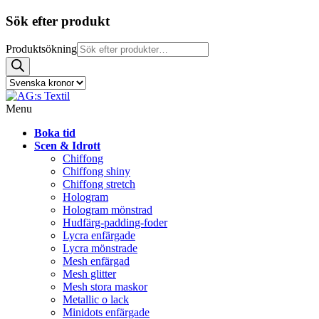
Sök efter produkt
Produktsökning
Menu
Boka tid
Scen & Idrott
Chiffong
Chiffong shiny
Chiffong stretch
Hologram
Hologram mönstrad
Hudfärg-padding-foder
Lycra enfärgade
Lycra mönstrade
Mesh enfärgad
Mesh glitter
Mesh stora maskor
Metallic o lack
Minidots enfärgade