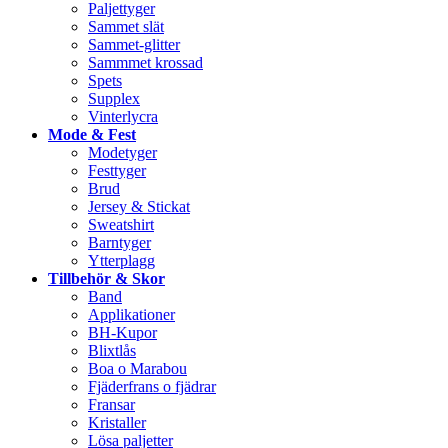
Paljettyger
Sammet slät
Sammet-glitter
Sammmet krossad
Spets
Supplex
Vinterlycra
Mode & Fest
Modetyger
Festtyger
Brud
Jersey & Stickat
Sweatshirt
Barntyger
Ytterplagg
Tillbehör & Skor
Band
Applikationer
BH-Kupor
Blixtlås
Boa o Marabou
Fjäderfrans o fjädrar
Fransar
Kristaller
Lösa paljetter