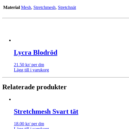
Material
Mesh
,
Stretchmesh
,
Stretchnät
Lycra Blodröd
21.50
kr
/ per dm
Lägg till i varukorg
Relaterade produkter
Stretchmesh Svart tät
18.00
kr
/ per dm
Lägg till i varukorg