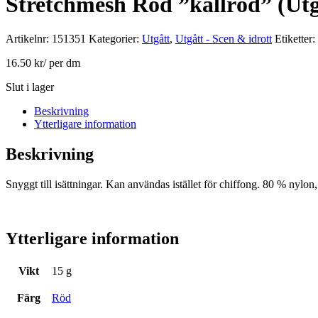
Stretchmesh Röd ”kallröd” (Utg
Artikelnr:
151351
Kategorier:
Utgått
,
Utgått - Scen & idrott
Etiketter:
16.50
kr
/ per dm
Slut i lager
Beskrivning
Ytterligare information
Beskrivning
Snyggt till isättningar. Kan användas istället för chiffong. 80 % nylo
Ytterligare information
Vikt
15 g
Färg
Röd