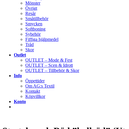
Mönster
Övrigt
Resår
Småtillbehör
Smycken
Softboning
Sybehör
Fiffiga hjälpmedel
Tråd
Skor
Outlet
OUTLET – Mode & Fest
OUTLET – Scen & Idrott
OUTLET – Tillbehör & Skor
Info
Öppettider
Om AG:s Textil
Kontakt
Köpvillkor
Konto