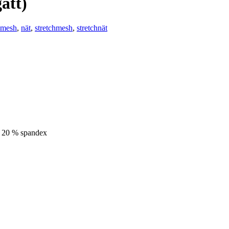
ått)
mesh
,
nät
,
stretchmesh
,
stretchnät
n, 20 % spandex