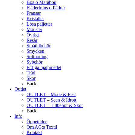
Boa o Marabou
Fjäderfrans o fjädrar
Fransar
Kristaller
Lösa paljetter
Mönster
Övrigt
Resår
Småtillbehör
Smycken
Softboning
Sybehör
Fiffiga hjälpmedel
Tråd
Skor
Back
Outlet
OUTLET – Mode & Fest
OUTLET – Scen & Idrott
OUTLET – Tillbehör & Skor
Back
Info
Öppettider
Om AG:s Textil
Kontakt