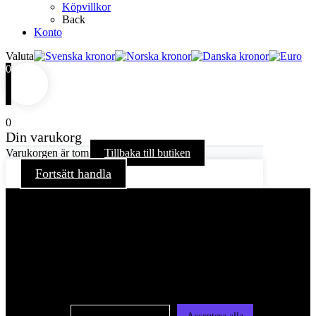
Köpvillkor
Back
Konto
Valuta
0
0
Din varukorg
Varukorgen är tom
Tillbaka till butiken
Fortsätt handla
För att ge dig en bättre upplevelse och service använder vi
oss av cookies på denna sajt. Cookies kan komma att
användas för personlig och icke personlig annonsering. Läs
vår integritetspolicy