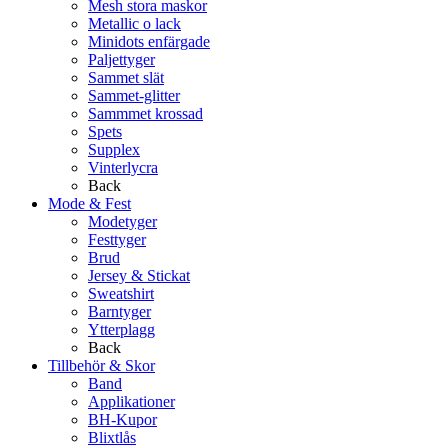
Mesh stora maskor
Metallic o lack
Minidots enfärgade
Paljettyger
Sammet slät
Sammet-glitter
Sammmet krossad
Spets
Supplex
Vinterlycra
Back
Mode & Fest
Modetyger
Festtyger
Brud
Jersey & Stickat
Sweatshirt
Barntyger
Ytterplagg
Back
Tillbehör & Skor
Band
Applikationer
BH-Kupor
Blixtlås