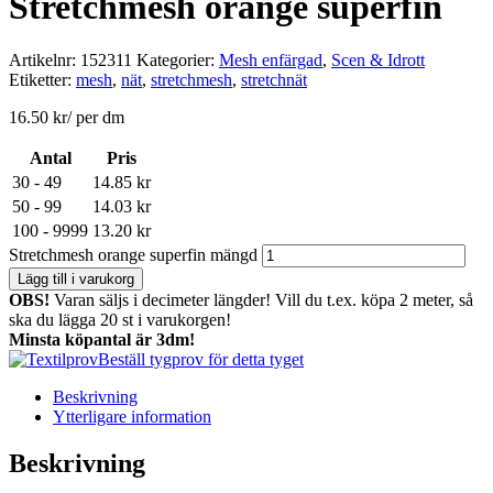
Stretchmesh orange superfin
Artikelnr:
152311
Kategorier:
Mesh enfärgad
,
Scen & Idrott
Etiketter:
mesh
,
nät
,
stretchmesh
,
stretchnät
16.50
kr
/ per dm
Antal
Pris
30 - 49
14.85
kr
50 - 99
14.03
kr
100 - 9999
13.20
kr
Stretchmesh orange superfin mängd
Lägg till i varukorg
OBS!
Varan säljs i decimeter längder! Vill du t.ex. köpa 2 meter, så
ska du lägga 20 st i varukorgen!
Minsta köpantal är 3dm!
Beställ tygprov för detta tyget
Beskrivning
Ytterligare information
Beskrivning