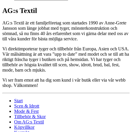
AG:s Textil
AG:s Textil är ett familjeföretag som startades 1990 av Anne-Grete
Jansson som länge jobbat med tyger, mönsterkonstruktion och
sömnad, så nu finns 40 års erfarenhet som vi gärna delar med oss av
till våra kunder för bästa möjliga service.
Vi direktimporterar tyger och tillbehör från Europa, Asien och USA.
Vår målsättning är att vara ”upp to date” med modet och se till att ha
riktigt fräscha tyger i butiken och på hemsidan. Vi har tyger och
tillbehör av högsta kvalitet till scen, show, idrott, brud, bal, fest,
mode, barn och mjukis.
Vi ser fram emot att ha dig som kund i vår butik eller via vår webb
shop. Välkommen!
Start
Scen & Idrott
Mode & Fest
Tillbehör & Skor
Om AG:s Textil
Köpvillkor