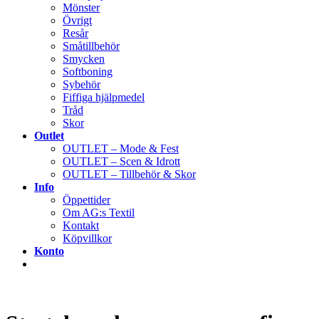
Mönster
Övrigt
Resår
Småtillbehör
Smycken
Softboning
Sybehör
Fiffiga hjälpmedel
Tråd
Skor
Outlet
OUTLET – Mode & Fest
OUTLET – Scen & Idrott
OUTLET – Tillbehör & Skor
Info
Öppettider
Om AG:s Textil
Kontakt
Köpvillkor
Konto