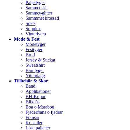
Paljettyger
Sammet slät
Sammet-glitter
Sammmet krossad
Spets
Supplex
Vinterlycra
Mode & Fest
Modetyger
Festtyger
Brud
Jersey & Stickat
Sweatshirt
Barntyger
Ytterplagg
Tillbehör & Skor
Band
Applikationer
BH-Kupor
Blixtlås
Boa o Marabou
Fjäderfrans o fjädrar
Fransar
Kristaller
Lösa paljetter