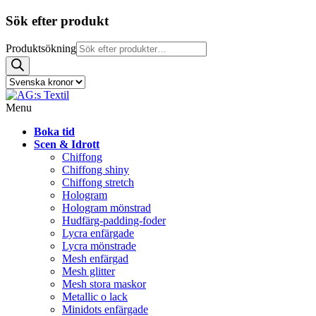
Sök efter produkt
Produktsökning
Menu
Boka tid
Scen & Idrott
Chiffong
Chiffong shiny
Chiffong stretch
Hologram
Hologram mönstrad
Hudfärg-padding-foder
Lycra enfärgade
Lycra mönstrade
Mesh enfärgad
Mesh glitter
Mesh stora maskor
Metallic o lack
Minidots enfärgade