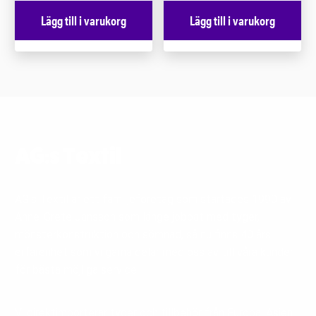
Lägg till i varukorg
Lägg till i varukorg
AG:s Textil
AG:s Textil är ett familjeföretag som startades 1990 av
Anne-Grete Jansson som länge jobbat med tyger,
mönsterkonstruktion och sömnad, så nu finns 40 års
erfarenhet som vi gärna delar med oss av till våra kunder
för bästa möjliga service.
Vi direktimporterar tyger och tillbehör från Europa, Asien