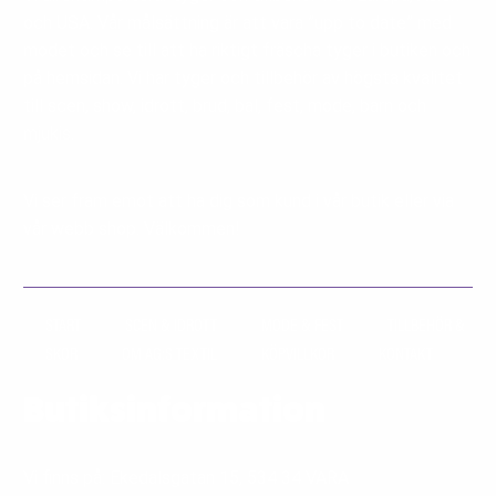
och USA. Vår målsättning är att vara ”upp to date” med
modet och se till att ha riktigt fräscha tyger i butiken och
på hemsidan. Vi har tyger och tillbehör av högsta kvalitet
till scen, show, idrott, brud, bal, fest, mode, barn och
mjukis.
Vi ser fram emot att ha dig som kund i vår butik eller via
vår webb shop. Välkommen!
START
SCEN & IDROTT
MODE & FEST
TILLBEHÖR &
SKOR
OM AG:S TEXTIL
KÖPVILLKOR
KONTAKT
Butiksinformation
Vi finns på: Ekedalsgatan 15, 534 34 VARA