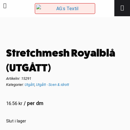
Stretchmesh Royalblå
(UTGÅTT)
Artikelnr:
15291
Kategorier:
Utgått
,
Utgått - Scen & idrott
/ per dm
16.56
kr
Slut i lager