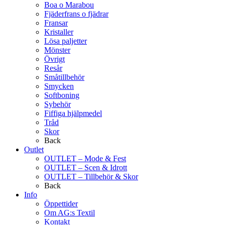
Boa o Marabou
Fjäderfrans o fjädrar
Fransar
Kristaller
Lösa paljetter
Mönster
Övrigt
Resår
Småtillbehör
Smycken
Softboning
Sybehör
Fiffiga hjälpmedel
Tråd
Skor
Back
Outlet
OUTLET – Mode & Fest
OUTLET – Scen & Idrott
OUTLET – Tillbehör & Skor
Back
Info
Öppettider
Om AG:s Textil
Kontakt