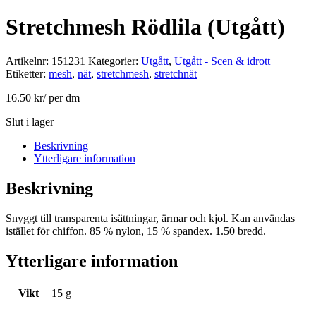
Stretchmesh Rödlila (Utgått)
Artikelnr:
151231
Kategorier:
Utgått
,
Utgått - Scen & idrott
Etiketter:
mesh
,
nät
,
stretchmesh
,
stretchnät
16.50
kr
/ per dm
Slut i lager
Beskrivning
Ytterligare information
Beskrivning
Snyggt till transparenta isättningar, ärmar och kjol. Kan användas
istället för chiffon. 85 % nylon, 15 % spandex. 1.50 bredd.
Ytterligare information
Vikt
15 g