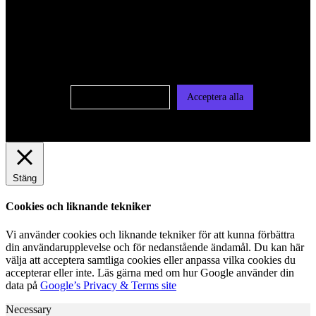
För att ge dig en bättre upplevelse och service använder vi
oss av cookies på denna sajt. Cookies kan komma att
användas för personlig och icke personlig annonsering. Läs
vår integritetspolicy
Cookie-inställningar
Acceptera alla
Stäng
Cookies och liknande tekniker
Vi använder cookies och liknande tekniker för att kunna förbättra
din användarupplevelse och för nedanstående ändamål. Du kan här
välja att acceptera samtliga cookies eller anpassa vilka cookies du
accepterar eller inte. Läs gärna med om hur Google använder din
data på
Google’s Privacy & Terms site
Necessary