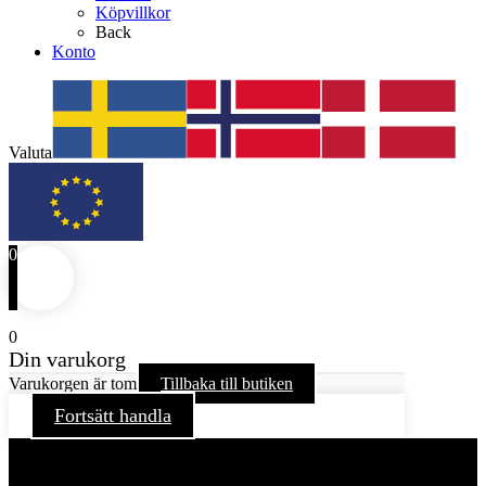
Köpvillkor
Back
Konto
Valuta
0
0
Din varukorg
Varukorgen är tom
Tillbaka till butiken
Fortsätt handla