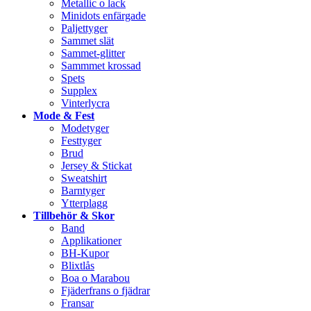
Metallic o lack
Minidots enfärgade
Paljettyger
Sammet slät
Sammet-glitter
Sammmet krossad
Spets
Supplex
Vinterlycra
Mode & Fest
Modetyger
Festtyger
Brud
Jersey & Stickat
Sweatshirt
Barntyger
Ytterplagg
Tillbehör & Skor
Band
Applikationer
BH-Kupor
Blixtlås
Boa o Marabou
Fjäderfrans o fjädrar
Fransar