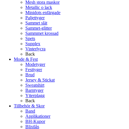
Mesh stora maskor
Metallic o lack
Minidots enfärgade
Paljettyger
Sammet slät
Sammet-glitter
Sammmet krossad
Spets
Supplex
Vinterlycra
Back
Mode & Fest
Modetyger
Festtyger
Brud
Jersey & Stickat
Sweatshirt
Barntyger
Ytterplagg
Back
Tillbehör & Skor
Band
Applikationer
BH-Kupor
Blixtlås