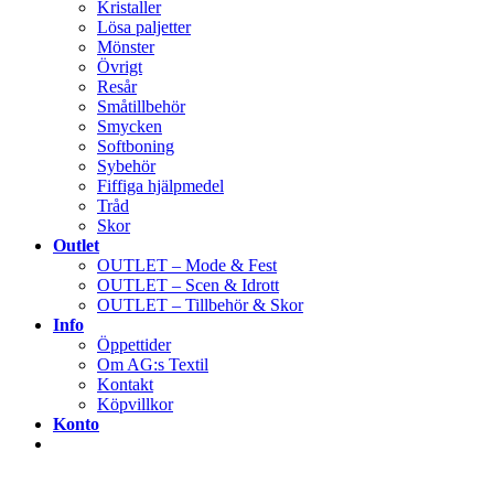
Kristaller
Lösa paljetter
Mönster
Övrigt
Resår
Småtillbehör
Smycken
Softboning
Sybehör
Fiffiga hjälpmedel
Tråd
Skor
Outlet
OUTLET – Mode & Fest
OUTLET – Scen & Idrott
OUTLET – Tillbehör & Skor
Info
Öppettider
Om AG:s Textil
Kontakt
Köpvillkor
Konto