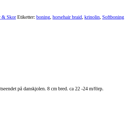
r & Skor
Etiketter:
boning
,
horsehair braid
,
krinolin
,
Softboning
utseendet på danskjolen. 8 cm bred. ca 22 -24 m/förp.