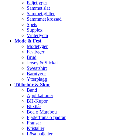
Paljettyger
Sammet slät
Sammet-glitter
Sammmet krossad
Spets
Supplex
Vinterlycra
Mode & Fest
Modetyger
Festtyger
Brud
Jersey & Stickat
Sweatshirt
Barntyger
Ytterplagg
Tillbehör & Skor
Band
Applikationer
BH-Kupor
Blixtlås
Boa o Marabou
Fjäderfrans o fjädrar
Fransar
Kristaller
Lösa paljetter