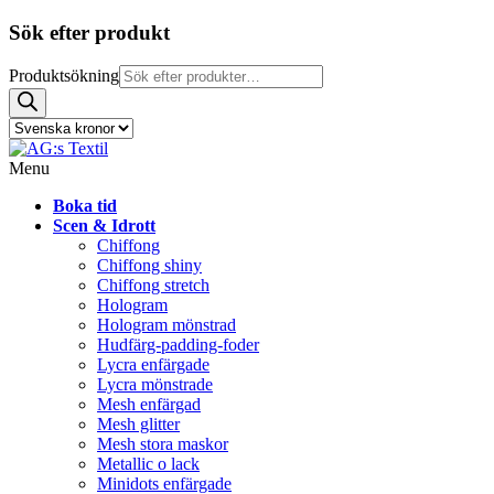
Sök efter produkt
Produktsökning
Menu
Boka tid
Scen & Idrott
Chiffong
Chiffong shiny
Chiffong stretch
Hologram
Hologram mönstrad
Hudfärg-padding-foder
Lycra enfärgade
Lycra mönstrade
Mesh enfärgad
Mesh glitter
Mesh stora maskor
Metallic o lack
Minidots enfärgade