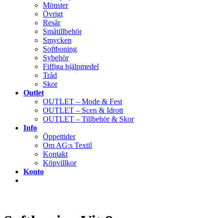
Mönster
Övrigt
Resår
Småtillbehör
Smycken
Softboning
Sybehör
Fiffiga hjälpmedel
Tråd
Skor
Outlet
OUTLET – Mode & Fest
OUTLET – Scen & Idrott
OUTLET – Tillbehör & Skor
Info
Öppettider
Om AG:s Textil
Kontakt
Köpvillkor
Konto