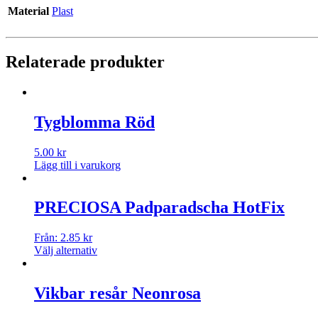
Material
Plast
Relaterade produkter
Tygblomma Röd
5.00
kr
Lägg till i varukorg
PRECIOSA Padparadscha HotFix
Från:
2.85
kr
Välj alternativ
Vikbar resår Neonrosa