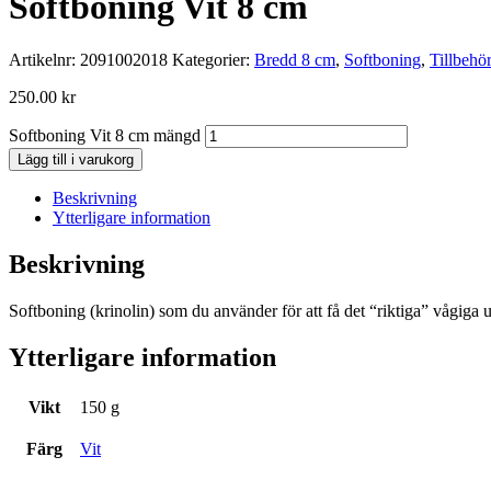
Softboning Vit 8 cm
Artikelnr:
2091002018
Kategorier:
Bredd 8 cm
,
Softboning
,
Tillbehö
250.00
kr
Softboning Vit 8 cm mängd
Lägg till i varukorg
Beskrivning
Ytterligare information
Beskrivning
Softboning (krinolin) som du använder för att få det “riktiga” vågiga 
Ytterligare information
Vikt
150 g
Färg
Vit