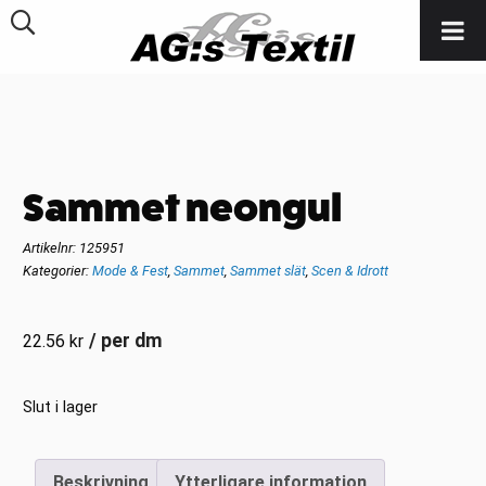
Sammet neongul
Artikelnr:
125951
Kategorier:
Mode & Fest
,
Sammet
,
Sammet slät
,
Scen & Idrott
/ per dm
22.56
kr
Slut i lager
Beskrivning
Ytterligare information