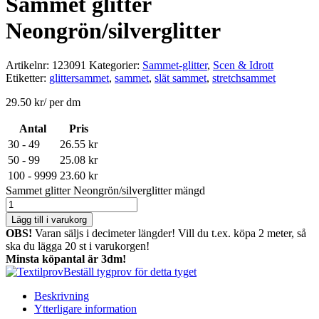
Sammet glitter
Neongrön/silverglitter
Artikelnr:
123091
Kategorier:
Sammet-glitter
,
Scen & Idrott
Etiketter:
glittersammet
,
sammet
,
slät sammet
,
stretchsammet
29.50
kr
/ per dm
Antal
Pris
30 - 49
26.55
kr
50 - 99
25.08
kr
100 - 9999
23.60
kr
Sammet glitter Neongrön/silverglitter mängd
Lägg till i varukorg
OBS!
Varan säljs i decimeter längder! Vill du t.ex. köpa 2 meter, så
ska du lägga 20 st i varukorgen!
Minsta köpantal är 3dm!
Beställ tygprov för detta tyget
Beskrivning
Ytterligare information