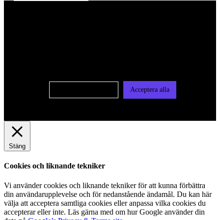
För att ge dig en bättre upplevelse och service använder vi
oss av cookies på denna sajt. Cookies kan komma att
användas för personlig och icke personlig annonsering. Läs
vår integritetspolicy
Cookie-inställningar
Acceptera alla
Stäng
Cookies och liknande tekniker
Vi använder cookies och liknande tekniker för att kunna förbättra
din användarupplevelse och för nedanstående ändamål. Du kan här
välja att acceptera samtliga cookies eller anpassa vilka cookies du
accepterar eller inte. Läs gärna med om hur Google använder din