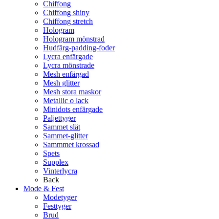
Chiffong
Chiffong shiny
Chiffong stretch
Hologram
Hologram mönstrad
Hudfärg-padding-foder
Lycra enfärgade
Lycra mönstrade
Mesh enfärgad
Mesh glitter
Mesh stora maskor
Metallic o lack
Minidots enfärgade
Paljettyger
Sammet slät
Sammet-glitter
Sammmet krossad
Spets
Supplex
Vinterlycra
Back
Mode & Fest
Modetyger
Festtyger
Brud