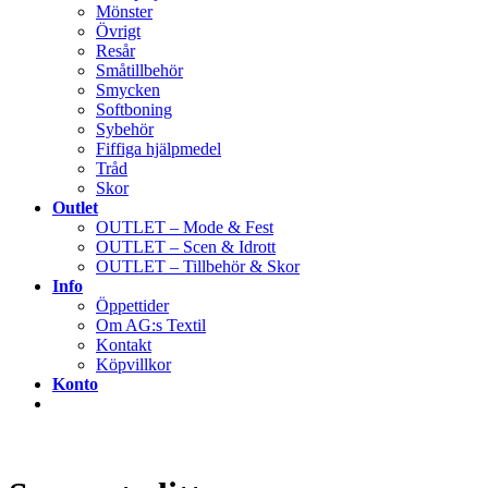
Mönster
Övrigt
Resår
Småtillbehör
Smycken
Softboning
Sybehör
Fiffiga hjälpmedel
Tråd
Skor
Outlet
OUTLET – Mode & Fest
OUTLET – Scen & Idrott
OUTLET – Tillbehör & Skor
Info
Öppettider
Om AG:s Textil
Kontakt
Köpvillkor
Konto