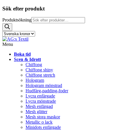
Sök efter produkt
Produktsökning
Menu
Boka tid
Scen & Idrott
Chiffong
Chiffong shiny
Chiffong stretch
Hologram
Hologram mönstrad
Hudfärg-padding-foder
Lycra enfärgade
Lycra mönstrade
Mesh enfärgad
Mesh glitter
Mesh stora maskor
Metallic o lack
Minidots enfärgade