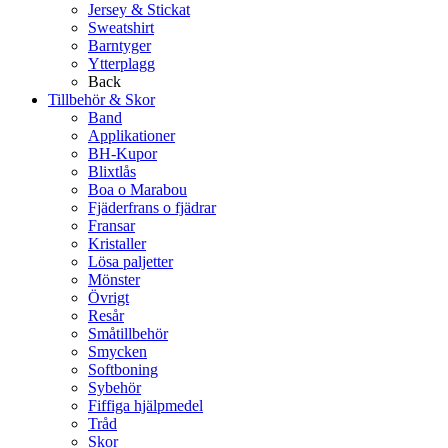
Jersey & Stickat
Sweatshirt
Barntyger
Ytterplagg
Back
Tillbehör & Skor
Band
Applikationer
BH-Kupor
Blixtlås
Boa o Marabou
Fjäderfrans o fjädrar
Fransar
Kristaller
Lösa paljetter
Mönster
Övrigt
Resår
Småtillbehör
Smycken
Softboning
Sybehör
Fiffiga hjälpmedel
Tråd
Skor