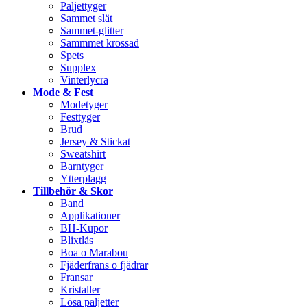
Paljettyger
Sammet slät
Sammet-glitter
Sammmet krossad
Spets
Supplex
Vinterlycra
Mode & Fest
Modetyger
Festtyger
Brud
Jersey & Stickat
Sweatshirt
Barntyger
Ytterplagg
Tillbehör & Skor
Band
Applikationer
BH-Kupor
Blixtlås
Boa o Marabou
Fjäderfrans o fjädrar
Fransar
Kristaller
Lösa paljetter